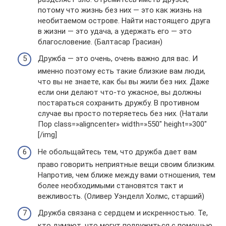
потому что жизнь без них — это как жизнь на
необитаемом острове. Найти настоящего друга
в жизни — это удача, а удержать его — это
благословение. (Балтасар Грасиан)
Дружба — это очень, очень важно для вас. И
именно поэтому есть такие близкие вам люди,
что вы не знаете, как бы вы жили без них. Даже
если они делают что-то ужасное, вы должны
постараться сохранить дружбу. В противном
случае вы просто потеряетесь без них. (Натали
Пор class=»aligncenter» width=»550″ height=»300″
[/img]
Не обольщайтесь тем, что дружба дает вам
право говорить неприятные вещи своим близким.
Напротив, чем ближе между вами отношения, тем
более необходимыми становятся такт и
вежливость. (Оливер Уэнделл Холмс, старший)
Дружба связана с сердцем и искренностью. Те,
кто думают, что могут подружиться с помощью