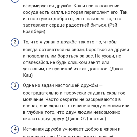
сформируется дружба. Как и при наполнении
сосуда есть капля, которая переполнит его. Так
и в поступках доброты, есть наконец то, что
заставляет сердце радостней биться. (Рэй
Брэдбери)
То, что я узнал о дружбе так это то, чтобы
всегда оставаться на связи, бороться за друзей
и позволить им бороться за вас. Не уходи, не
отвлекайся, не будь слишком занят или
уставшим, не принимай их как должное. (Джон
Кац)
Одна из задач настоящей дружбы —
сострадательно и творчески слушать скрытое
молчание. Часто секреты не раскрываются в
словах, они скрыты в тишине между словами или
в глубине того, что двум людям невозможно
сказать друг другу. (Джон О’Донохью)
Истинная дружба умножает добро в жизни и
разделяет зло. Стремитесь иметь друзей,