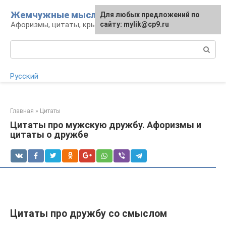
Перейти
Жемчужные мысли
Для любых предложений по
Для любых предложений по
к
Афоризмы, цитаты, крылатые фразы
сайту:
сайту: mylik@cp9.ru
[email protected]
контенту
Поиск:
Русский
Главная
»
Цитаты
Цитаты про мужскую дружбу. Афоризмы и
цитаты о дружбе
Цитаты про дружбу со смыслом