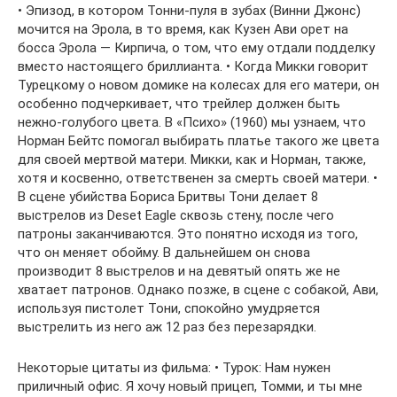
• Эпизод, в котором Тонни-пуля в зубах (Винни Джонс)
мочится на Эрола, в то время, как Кузен Ави орет на
босса Эрола — Кирпича, о том, что ему отдали подделку
вместо настоящего бриллианта. • Когда Микки говорит
Турецкому о новом домике на колесах для его матери, он
особенно подчеркивает, что трейлер должен быть
нежно-голубого цвета. В «Психо» (1960) мы узнаем, что
Норман Бейтс помогал выбирать платье такого же цвета
для своей мертвой матери. Микки, как и Норман, также,
хотя и косвенно, ответственен за смерть своей матери. •
В сцене убийства Бориса Бритвы Тони делает 8
выстрелов из Deset Eagle сквозь стену, после чего
патроны заканчиваются. Это понятно исходя из того,
что он меняет обойму. В дальнейшем он снова
производит 8 выстрелов и на девятый опять же не
хватает патронов. Однако позже, в сцене с собакой, Ави,
используя пистолет Тони, спокойно умудряется
выстрелить из него аж 12 раз без перезарядки.
Некоторые цитаты из фильма: • Турок: Нам нужен
приличный офис. Я хочу новый прицеп, Томми, и ты мне