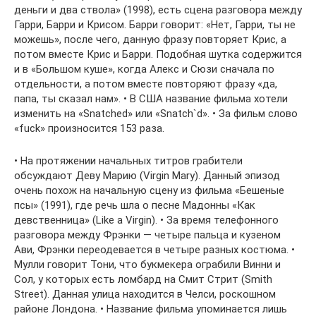
деньги и два ствола» (1998), есть сцена разговора между
Гарри, Барри и Крисом. Барри говорит: «Нет, Гарри, ты не
можешь», после чего, данную фразу повторяет Крис, а
потом вместе Крис и Барри. Подобная шутка содержится
и в «Большом куше», когда Алекс и Сюзи сначала по
отдельности, а потом вместе повторяют фразу «да,
папа, ты сказал нам». • В США название фильма хотели
изменить на «Snatched» или «Snatch`d». • За фильм слово
«fuck» произносится 153 раза.
• На протяжении начальных титров грабители
обсуждают Деву Марию (Virgin Mary). Данный эпизод
очень похож на начальную сцену из фильма «Бешеные
псы» (1991), где речь шла о песне Мадонны «Как
девственница» (Like a Virgin). • За время телефонного
разговора между Фрэнки — четыре пальца и кузеном
Ави, Фрэнки переодевается в четыре разных костюма. •
Мулли говорит Тони, что букмекера ограбили Винни и
Сол, у которых есть ломбард на Смит Стрит (Smith
Street). Данная улица находится в Челси, роскошном
районе Лондона. • Название фильма упоминается лишь