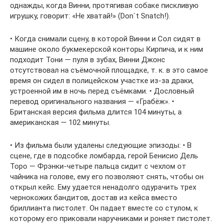
однажды, когда Винни, протягивая собаке пискливую
игрушку, говорит: «Не хватай!» (Don`t Snatch!).
• Когда снимали сцену, в которой Винни и Сол сидят в
машине около букмекерской конторы Кирпича, и к ним
подходит Тони — пуля в зубах, Винни Джонс
отсутствовал на съёмочной площадке, т. к. в это самое
время он сидел в полицейском участке из-за драки,
устроенной им в ночь перед съёмками. • Дословный
перевод оригинального названия — «Грабёж». •
Британская версия фильма длится 104 минуты, а
американская — 102 минуты.
• Из фильма были удалены следующие эпизоды: • В
сцене, где в подсобке ломбарда, герой Бенисио Дель
Торо — Фрэнки-четыре пальца сидит с чехлом от
чайника на голове, ему его позволяют снять, чтобы он
открыл кейс. Ему удается ненадолго одурачить трех
чернокожих бандитов, достав из кейса вместо
бриллианта пистолет. Он падает вместе со стулом, к
которому его приковали наручниками и роняет пистолет.