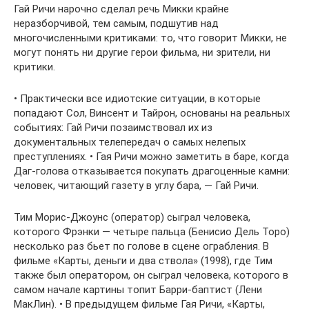
Гай Ричи нарочно сделал речь Микки крайне
неразборчивой, тем самым, подшутив над
многочисленными критиками: то, что говорит Микки, не
могут понять ни другие герои фильма, ни зрители, ни
критики.
• Практически все идиотские ситуации, в которые
попадают Сол, Винсент и Тайрон, основаны на реальных
событиях: Гай Ричи позаимствовал их из
документальных телепередач о самых нелепых
преступлениях. • Гая Ричи можно заметить в баре, когда
Даг-голова отказывается покупать драгоценные камни:
человек, читающий газету в углу бара, — Гай Ричи.
Тим Морис-Джоунс (оператор) сыграл человека,
которого Фрэнки — четыре пальца (Бенисио Дель Торо)
несколько раз бьет по голове в сцене ограбления. В
фильме «Карты, деньги и два ствола» (1998), где Тим
также был оператором, он сыграл человека, которого в
самом начале картины топит Барри-баптист (Лени
МакЛин). • В предыдущем фильме Гая Ричи, «Карты,