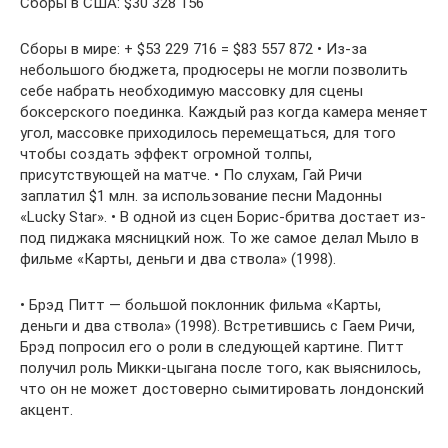
Сборы в США: $30 328 156
Сборы в мире: + $53 229 716 = $83 557 872 • Из-за
небольшого бюджета, продюсеры не могли позволить
себе набрать необходимую массовку для сцены
боксерского поединка. Каждый раз когда камера меняет
угол, массовке приходилось перемещаться, для того
чтобы создать эффект огромной толпы,
присутствующей на матче. • По слухам, Гай Ричи
заплатил $1 млн. за использование песни Мадонны
«Lucky Star». • В одной из сцен Борис-бритва достает из-
под пиджака мясницкий нож. То же самое делал Мыло в
фильме «Карты, деньги и два ствола» (1998).
• Брэд Питт — большой поклонник фильма «Карты,
деньги и два ствола» (1998). Встретившись с Гаем Ричи,
Брэд попросил его о роли в следующей картине. Питт
получил роль Микки-цыгана после того, как выяснилось,
что он не может достоверно сымитировать лондонский
акцент.