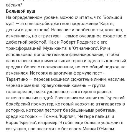
пёсики?
Большой куш
На определенном уровне, можно считать, что ‘Большой
куш’ — это высокобюджетное продолжение ‘Карты,
деньги и два ствола’. Название и особенности, конечно,
изменились, но структура — самое очевидное сходство с
дебютной работой. Как и Роберт Родригес с его
трансформацией ‘Музыканта’ в ‘Отчаянного’, Ричи
использовал дополнительное финансирование, чтобы
нанять несколько именитых актёров и сделать конечный
продукт более отполированным, но его общий подход не
изменился. История аналогична формуле пост-
Тарантино — пересекающиеся сюжетные линии, насилие,
черная комедия. Краеугольный камень — группа
головорезов, низкоуровневых гангстеров и разных
нежелательных людей. Рассказчиком является Турецкий,
боксёрский промоутер, который неохотно втягивается в
историю, которая пестрит безбашенными ребятами,
среди которых — Томми, ‘Кирпич’, ‘Четыре пальца’ и
Борис ‘Бритва’, например. Чтобы еще больше усложнить
ситуацию, нас знакомят с боксером Микки О’Нилом.