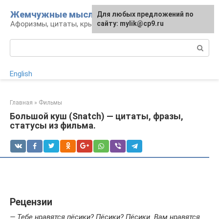
Перейти
Жемчужные мысли
Для любых предложений по
к
Афоризмы, цитаты, крылатые фразы
сайту: mylik@cp9.ru
контенту
Поиск:
English
Главная
»
Фильмы
Большой куш (Snatch) — цитаты, фразы,
статусы из фильма.
Рецензии
— Тебе нравятся пёсики? Пёсики? Пёсики. Вам нравятся