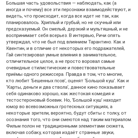
Большая часть удовольствия — наблюдать, как (а
иногда и почему) все эти персонажи взаимодействуют, и
видеть, что происходит, когда все идет не так, как
планировалось. Хриплый и грубый, но не скучный или
предсказуемый. Он смелый, дерзкий и мультяшный, и не
воспринимает себя всерьез. В интервью, Ричи опять
утверждал, что не был под влиянием Тарантино. Как и
Квентин, и в отличие от некоторых его подражателей,
Гай синтезировал умные влияния в занимательное,
отличительное целое, а не просто воровал самые
очевидные стилистические и повествовательные
приёмы одного режиссера. Правда в том, что многие,
кто любит ‘Бешенных псов’, оценят ‘Большой куш’. Как и
‘Карты, деньги и два ствола’, данное кино показывает
себя одинаково хорошо, как жестокая комедия и
тестостероновый боевик. Но, ‘Большой куш’ находит
юмор во всевозможных гротескных ситуациях, а
некоторые зрители, вероятно, будут сбиты с толку, от
осознания того, что они смеются над таким материалом.
Фильм полон не традиционными элементами сюжета,
включая собаку, которая издаёт странные звуки,