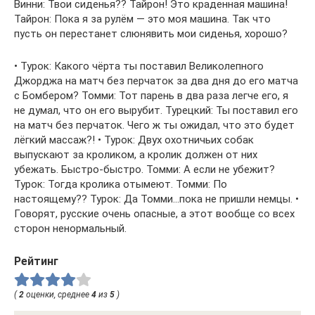
Винни: Твои сиденья?? Тайрон! Это краденная машина!
Тайрон: Пока я за рулём — это моя машина. Так что
пусть он перестанет слюнявить мои сиденья, хорошо?
• Турок: Какого чёрта ты поставил Великолепного
Джорджа на матч без перчаток за два дня до его матча
с Бомбером? Томми: Тот парень в два раза легче его, я
не думал, что он его вырубит. Турецкий: Ты поставил его
на матч без перчаток. Чего ж ты ожидал, что это будет
лёгкий массаж?! • Турок: Двух охотничьих собак
выпускают за кроликом, а кролик должен от них
убежать. Быстро-быстро. Томми: А если не убежит?
Турок: Тогда кролика отымеют. Томми: По
настоящему?? Турок: Да Томми…пока не пришли немцы. •
Говорят, русские очень опасные, а этот вообще со всех
сторон ненормальный.
Рейтинг
(
2
оценки, среднее
4
из
5
)