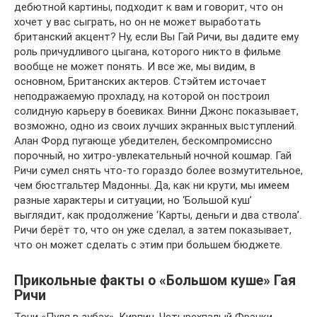
дебютной картины, подходит к вам и говорит, что он
хочет у вас сыграть, но он не может выработать
британский акцент? Ну, если Вы Гай Ричи, вы дадите ему
роль причудливого цыгана, которого никто в фильме
вообще не может понять. И все же, мы видим, в
основном, Британских актеров. Стэйтем источает
неподражаемую прохладу, на которой он построил
солидную карьеру в боевиках. Винни Джонс показывает,
возможно, одно из своих лучших экранных выступлений.
Алан Форд пугающе убедителен, бескомпромиссно
порочный, но хитро-увлекательный ночной кошмар. Гай
Ричи сумел снять что-то гораздо более возмутительное,
чем бюстгальтер Мадонны. Да, как ни крути, мы имеем
разные характеры и ситуации, но ‘Большой куш’
выглядит, как продолжение ‘Карты, деньги и два ствола’.
Ричи берёт то, что он уже сделал, а затем показывает,
что он может сделать с этим при большем бюджете.
Прикольные факты о «Большом куше» Гая
Ричи