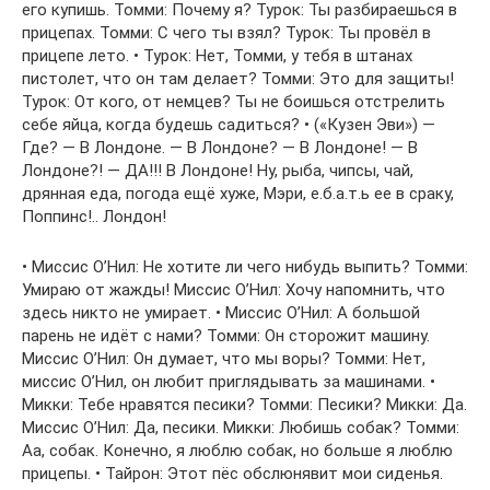
его купишь. Томми: Почему я? Турок: Ты разбираешься в
прицепах. Томми: С чего ты взял? Турок: Ты провёл в
прицепе лето. • Турок: Нет, Томми, у тебя в штанах
пистолет, что он там делает? Томми: Это для защиты!
Турок: От кого, от немцев? Ты не боишься отстрелить
себе яйца, когда будешь садиться? • («Кузен Эви») —
Где? — В Лондоне. — В Лондоне? — В Лондоне! — В
Лондоне?! — ДА!!! В Лондоне! Ну, рыба, чипсы, чай,
дрянная еда, погода ещё хуже, Мэри, е.б.а.т.ь ее в сраку,
Поппинс!.. Лондон!
• Миссис О’Нил: Не хотите ли чего нибудь выпить? Томми:
Умираю от жажды! Миссис О’Нил: Хочу напомнить, что
здесь никто не умирает. • Миссис О’Нил: А большой
парень не идёт с нами? Томми: Он сторожит машину.
Миссис О’Нил: Он думает, что мы воры? Томми: Нет,
миссис О’Нил, он любит приглядывать за машинами. •
Микки: Тебе нравятся песики? Томми: Песики? Микки: Да.
Миссис О’Нил: Да, песики. Микки: Любишь собак? Томми:
Аа, собак. Конечно, я люблю собак, но больше я люблю
прицепы. • Тайрон: Этот пёс обслюнявит мои сиденья.