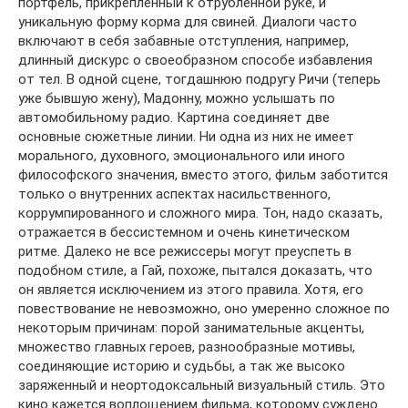
портфель, прикрепленный к отрубленной руке, и
уникальную форму корма для свиней. Диалоги часто
включают в себя забавные отступления, например,
длинный дискурс о своеобразном способе избавления
от тел. В одной сцене, тогдашнюю подругу Ричи (теперь
уже бывшую жену), Мадонну, можно услышать по
автомобильному радио. Картина соединяет две
основные сюжетные линии. Ни одна из них не имеет
морального, духовного, эмоционального или иного
философского значения, вместо этого, фильм заботится
только о внутренних аспектах насильственного,
коррумпированного и сложного мира. Тон, надо сказать,
отражается в бессистемном и очень кинетическом
ритме. Далеко не все режиссеры могут преуспеть в
подобном стиле, а Гай, похоже, пытался доказать, что
он является исключением из этого правила. Хотя, его
повествование не невозможно, оно умеренно сложное по
некоторым причинам: порой занимательные акценты,
множество главных героев, разнообразные мотивы,
соединяющие историю и судьбы, а так же высоко
заряженный и неортодоксальный визуальный стиль. Это
кино кажется воплощением фильма, которому суждено