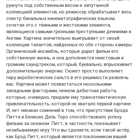
рухнуть под собственным весом и запутанной
коллекцией элементов, но режиссер обрабатывает весь
спектр банальных кинематографических языком,
сочетая это с тёмными и жестокими элемента,
являющиеся самыми грязными преступными деяниями в
Англии. Картина значительно выигрывает от своей
коллекции талантов, найденных по обе стороны камеры.
Органический ансамбль, которые дарит фильм его
собственную жизнь, и она дополняется неистовым и
громким саундтреком, который, буквально, впрыскивает
дополнительную энергию. Сюжет просто выполняет
пару акробатических сальто в его решимости развлечь
вас. Картина может похвастаться несколькими
западными факторами, нежели дебютная работа,
которые, очевидно, придали ему трансатлантическую
привлекательность, которой не хватало первой картине.
И, нет никаких сомнений в том, что присутствие Брэда
Питта и Бенисио Дель Торо способствовало успеху
фильма за океаном. Питт, в частности, показывает
незабываемую игру. Что вы сделаете, если такой актёр,
как Брэд Питт, который является поклонником вашей