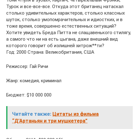
Тони «Пуля в зубах», Кирпич, Четырехпалый Фрэнки,
Турок и все-все-все. Откуда этот британец натаскал
столько удивительных характеров, столько классных
шуток, столько умопомрачительных и идиостких, и в
тоже время, совершенно естественных ситуаций?
Хотите увидеть Бреда Питта не слащавенького стилягу,
а самого что ни на есть цыгана, даже внешний вид
которого говорит об излишней хитрож**ти?
Год: 2000 Страна: Великобритания, США
Режиссер: Гай Ричи
Жанр: комедия, криминал
Бюджет: $10 000 000
Читайте также:
Цитаты из фильма
“Д’Артаньян и три мушкетера”