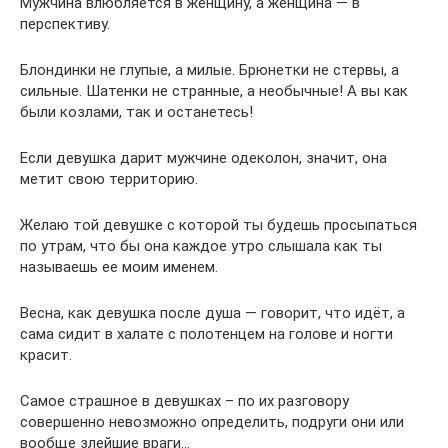
Мужчина влюбляется в женщину, а женщина — в
перспективу.
Блондинки не глупые, а милые. Брюнетки не стервы, а
сильные. Шатенки не странные, а необычные! А вы как
были козлами, так и останетесь!
Если девушка дарит мужчине одеколон, значит, она
метит свою территорию.
Желаю той девушке с которой ты будешь просыпаться
по утрам, что бы она каждое утро слышала как ты
называешь ее моим именем.
Весна, как девушка после душа — говорит, что идёт, а
сама сидит в халате с полотенцем на голове и ногти
красит.
Самое страшное в девушках – по их разговору
совершенно невозможно определить, подруги они или
вообще злейшие враги…