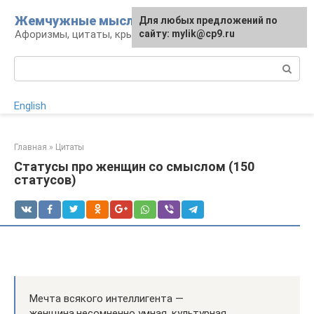
Перейти
Жемчужные мысли
Для любых предложений по
к
Афоризмы, цитаты, крылатые фразы
сайту: mylik@cp9.ru
контенту
Поиск:
English
Главная
»
Цитаты
Статусы про женщин со смыслом (150
статусов)
Мечта всякого интеллигента —
женщина,несомненно умная, культурная,