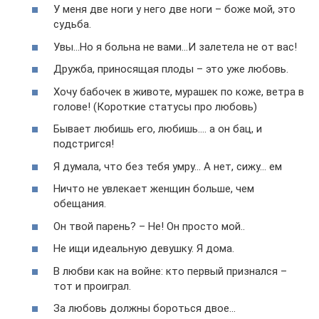
У меня две ноги у него две ноги – боже мой, это
судьба.
Увы…Но я больна не вами…И залетела не от вас!
Дружба, приносящая плоды – это уже любовь.
Хочу бабочек в животе, мурашек по коже, ветра в
голове! (Короткие статусы про любовь)
Бывает любишь его, любишь…. а он бац, и
подстригся!
Я думала, что без тебя умру… А нет, сижу… ем
Ничто не увлекает женщин больше, чем
обещания.
Он твой парень? – Не! Он просто мой..
Не ищи идеальную девушку. Я дома.
В любви как на войне: кто первый признался –
тот и проиграл.
За любовь должны бороться двое…