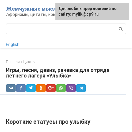
Перейти
Жемчужные мысли
Для любых предложений по
к
Афоризмы, цитаты, крылатые фразы
сайту: mylik@cp9.ru
контенту
Поиск:
English
Главная
»
Цитаты
Игры, песня, девиз, речевка для отряда
летнего лагеря «Улыбка»
Короткие статусы про улыбку