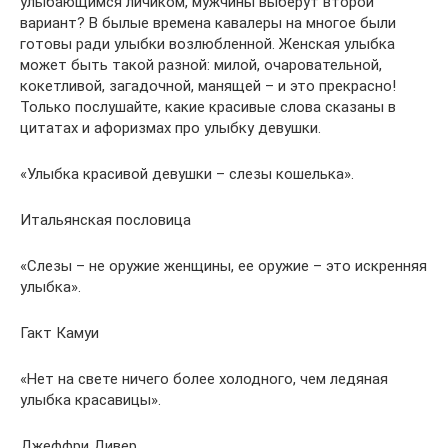
улыбающимся личиком, мужчины выберут второй
вариант? В былые времена кавалеры на многое были
готовы ради улыбки возлюбленной. Женская улыбка
может быть такой разной: милой, очаровательной,
кокетливой, загадочной, манящей – и это прекрасно!
Только послушайте, какие красивые слова сказаны в
цитатах и афоризмах про улыбку девушки.
«Улыбка красивой девушки – слезы кошелька».
Итальянская пословица
«Слезы – не оружие женщины, ее оружие – это искренняя
улыбка».
Гакт Камуи
«Нет на свете ничего более холодного, чем ледяная
улыбка красавицы».
Джеффри Дивер