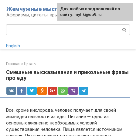
Перейти
Жемчужные мысли
Для любых предложений по
к
Афоризмы, цитаты, крылатые фразы
сайту: mylik@cp9.ru
контенту
Поиск:
English
Главная
»
Цитаты
Смешные высказывания и прикольные фразы
про еду
Все, кроме кислорода, человек получает для своей
жизнедеятельности из еды. Питание ― одно из
основных жизненно необходимых условий
существования человека. Пища является источником
энергии. Питание влияет на состояние здоровья,