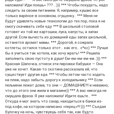
наложила! Иди поешь» ??? …))) *** Чтобы похудеть, надо
следить за своим питанием. Я, например, кушаю все
только варёное-в основном, сгущенку… *** Меня не
будут удивлять новые технологии до тех пор, пока я не
смогу скачивать себе еду. *** В школьной столовой
готовят из той же картошки, лука, капусты, а запах
другой. Если вычесть из домашней еды запах школьной,
останется аромат мамы. *** Дорогой, я сожрала
котлеты, остался только этот… как его… с*кс) *** Лучше
бы я учиться так хотела, как хочу жрать! *** Решила
заполнить свою пустоту в душе! Ем-ем-ем-ем-ем…))) ***
Красная Шапочка, отнеси эти пирожки бабушке — Она
уже не хочет. Какая-то скотина рассказала ей, что
существует другая еда. *** Чтобы летом часто ходить
на пляж, надо забыть дорогу к холодильнику. *** Если
пельмени лежат дома, то они — ДОМАШНИЕ!!! и неважно,
что до этого они жили в магазине)) *** А вас никогда не
смущала фраза: Я уже наложила! Идите ешьте… ***
Откуда я мог знать что сахар, находиться в банки из-
под кофе, на котором написано «перец»!!!:))) *** Съедая
булочку на ночь, чувствуешь себя так, как будто