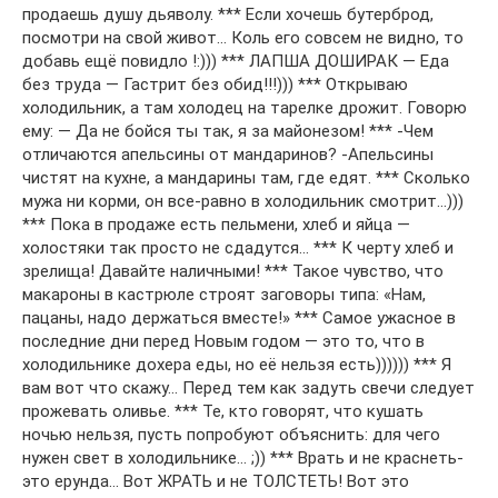
продаешь душу дьяволу. *** Если хочешь бутерброд,
посмотри на свой живот… Коль его совсем не видно, то
добавь ещё повидло !:))) *** ЛАПША ДОШИРАК — Еда
без труда — Гастрит без обид!!!))) *** Открываю
холодильник, а там холодец на тарелке дрожит. Говорю
ему: — Да не бойся ты так, я за майонезом! *** -Чем
отличаются апельсины от мандаринов? -Апельсины
чистят на кухне, а мандарины там, где едят. *** Сколько
мужа ни корми, он все-равно в холодильник смотрит…)))
*** Пока в продаже есть пельмени, хлеб и яйца —
холостяки так просто не сдадутся… *** К черту хлеб и
зрелища! Давайте наличными! *** Такое чувство, что
макароны в кастрюле строят заговоры типа: «Нам,
пацаны, надо держаться вместе!» *** Самое ужасное в
последние дни перед Новым годом — это то, что в
холодильнике дохера еды, но её нельзя есть)))))) *** Я
вам вот что скажу… Перед тем как задуть свечи следует
прожевать оливье. *** Те, кто говорят, что кушать
ночью нельзя, пусть попробуют объяснить: для чего
нужен свет в холодильнике… ;)) *** Врать и не краснеть-
это ерунда… Вот ЖРАТЬ и не ТОЛСТЕТЬ! Вот это