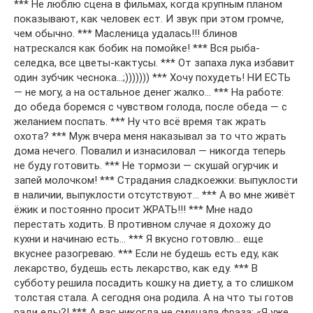
*** Не люблю сцена в фильмах, когда крупным планом
показывают, как человек ест. И звук при этом громче,
чем обычно. *** Масленица удалась!!! блинов
натрескался как бобик на помойке! *** Вся рыба-
селедка, все цветы-кактусы. *** От запаха лука избавит
один зубчик чеснока…;))))))) *** Хочу похудеть! НИ ЕСТЬ
— не могу, а на остальное денег жалко… *** На работе:
до обеда боремся с чувством голода, после обеда — с
желанием поспать. *** Ну что всё время так жрать
охота? *** Муж вчера меня наказывал за то что жрать
дома нечего. Повалил и изнасиловал — никогда теперь
не буду готовить. *** Не тормози — скушай огурчик и
запей молочком! *** Страдания сладкоежки: выпуклости
в наличии, выпуклости отсутствуют… *** А во мне живёт
ёжик и постоянно просит ЖРАТЬ!!! *** Мне надо
перестать ходить. В противном случае я дохожу до
кухни и начинаю есть… *** Я вкусно готовлю… еще
вкуснее разогреваю. *** Если не будешь есть еду, как
лекарство, будешь есть лекарство, как еду. *** В
субботу решила посадить кошку на диету, а то слишком
толстая стала. А сегодня она родила. А на что ты готов
ради еды?! *** А вас никогда не смущала фраза: «Я уже