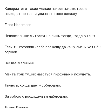
Kалории…это такие мелкие пакостники,которые
приходят ночью…и ушивают твою одежду.
Еlena Henemann
Человек выше сытости, но лишь тогда, когда он сыт.
Если ты готовишь себе все кашу да кашу, смени хотя бы
горшок.
Веслав Малицкий
Мечта толстушки: наесться пирожных и похудеть.
Лично я, когда диету соблюдаю,
За собою с восхищеньем наблюдаю.
Игорь Карпов