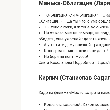
Манька-Облигация (Лари
–О-блигация или А-блигация? – О-б
Облигация…» – Да ты что, с ума сошла
Ты токо скажи, я ж тебе всю жизнь
Ни от кого мне ни помощи, ни под
обидеть, еще ужасней сделать жизнь
А угостите даму спичкой, граждани
Консерваторию кончить не дают!
Не бери на понт, мусор!
Ольга Косолапова Подробнее: https://
Кирпич (Станислав Сада
Кадр из фильма «Место встречи изме
Кошелек, кошелек!.. Какой кошеле