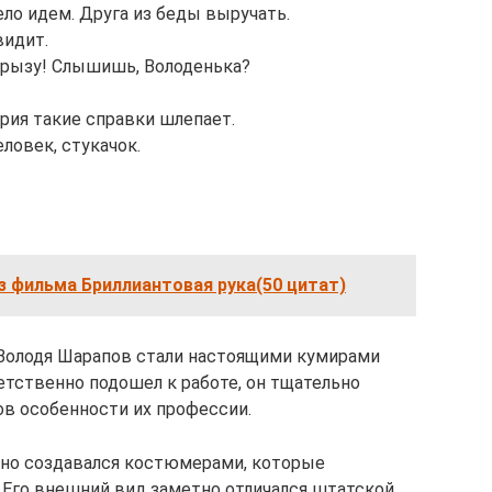
ело идем. Друга из беды выручать.
видит.
агрызу! Слышишь, Володенька?
рия такие справки шлепает.
еловек, стукачок.
 фильма Бриллиантовая рука(50 цитат)
 Володя Шарапов стали настоящими кумирами
етственно подошел к работе, он тщательно
в особенности их профессии.
ьно создавался костюмерами, которые
 Его внешний вид заметно отличался штатской