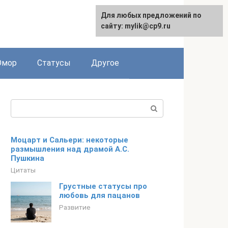
Для любых предложений по
English
сайту: mylik@cp9.ru
мор
Статусы
Другое
Поиск:
Моцарт и Сальери: некоторые
размышления над драмой А.С.
Пушкина
Цитаты
Грустные статусы про
любовь для пацанов
Развитие