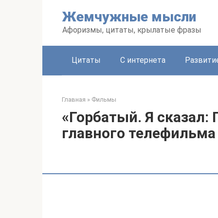
Перейти
Жемчужные мысли
к
контенту
Афоризмы, цитаты, крылатые фразы
Цитаты
С интернета
Развити
Главная
»
Фильмы
«Горбатый. Я сказал: 
главного телефильма