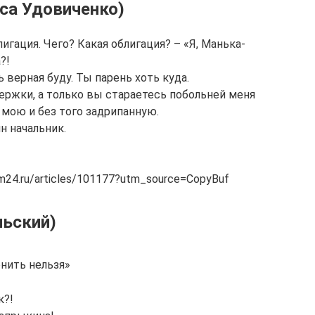
са Удовиченко)
лигация. Чего? Какая облигация? – «Я, Манька-
?!
 верная буду. Ты парень хоть куда.
держки, а только вы стараетесь побольней меня
 мою и без того задрипанную.
н начальник.
m24.ru/articles/101177?utm_source=CopyBuf
льский)
нить нельзя»
к?!