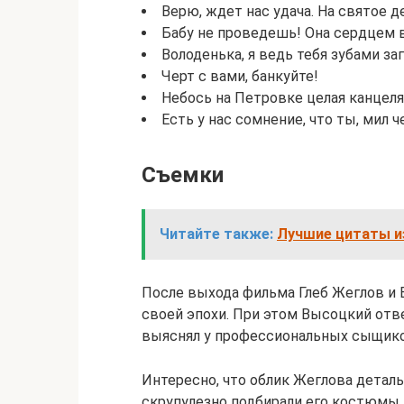
Верю, ждет нас удача. На святое д
Бабу не проведешь! Она сердцем 
Володенька, я ведь тебя зубами з
Черт с вами, банкуйте!
Небось на Петровке целая канцеля
Есть у нас сомнение, что ты, мил ч
Съемки
Читайте также:
Лучшие цитаты из
После выхода фильма Глеб Жеглов и
своей эпохи. При этом Высоцкий отв
выяснял у профессиональных сыщико
Интересно, что облик Жеглова детал
скрупулезно подбирали его костюмы.