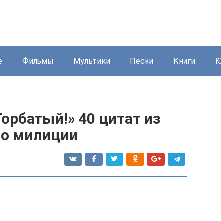
е
Фильмы
Мультики
Песни
Книги
Ю
Горбатый!» 40 цитат из
 о милиции