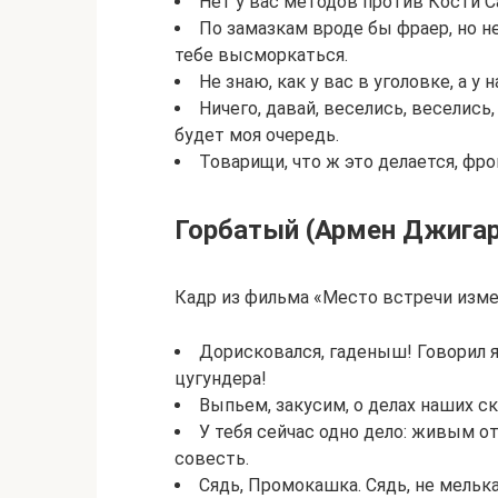
Нет у вас методов против Кости 
По замазкам вроде бы фраер, но не
тебе высморкаться.
Не знаю, как у вас в уголовке, а у
Ничего, давай, веселись, веселись,
будет моя очередь.
Товарищи, что ж это делается, фро
Горбатый (Армен Джигар
Кадр из фильма «Место встречи изме
Дорисковался, гаденыш! Говорил я 
цугундера!
Выпьем, закусим, о делах наших с
У тебя сейчас одно дело: живым от
совесть.
Сядь, Промокашка. Сядь, не мелька