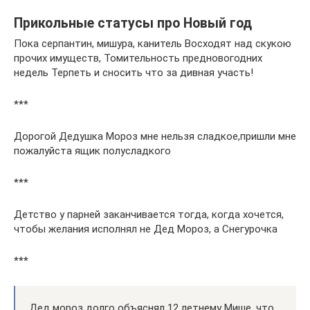
Прикольные статусы про Новый год
Пока серпантин, мишура, канитель Восходят над скукою
прочих имуществ, Томительность предновогодних
недель Терпеть и сносить что за дивная участь!
***
Дорогой Дедушка Мороз мне нельзя сладкое,пришли мне
пожалуйста ящик полусладкого
***
Детство у парней заканчивается тогда, когда хочется,
чтобы желания исполнял не Дед Мороз, а Снегурочка
***
Дед мороз долго объяснял 12 летнему Мише, что