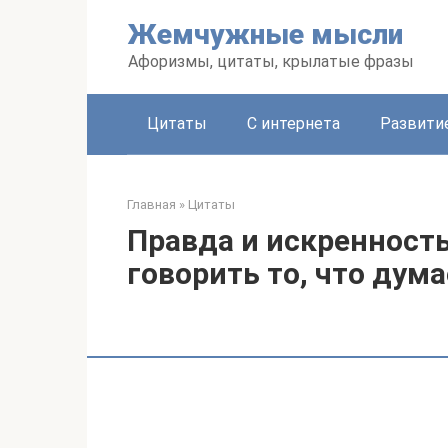
Перейти
Жемчужные мысли
к
контенту
Афоризмы, цитаты, крылатые фразы
Цитаты
С интернета
Развити
Главная
»
Цитаты
Правда и искренность
говорить то, что дум