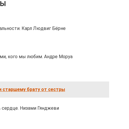
ТЫ
альности. Карл Людвиг Бёрне
ми, кого мы любим. Андре Моруа
и старшему брату от сестры
в сердце. Низами Гянджеви