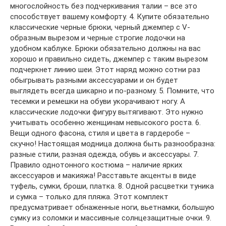
многослойность без подчеркивания талии – все это
способствует вашему комфорту. 4. Купите обязательно
классические черные брюки, черный джемпер с V-
образным вырезом и черные строгие лодочки на
удобном каблуке. Брюки обязательно должны на вас
хорошо и правильно сидеть, джемпер с таким вырезом
подчеркнет линию шеи. Этот наряд можно сотни раз
обыгрывать разными аксессуарами и он будет
выглядеть всегда шикарно и по-разному. 5. Помните, что
тесемки и ремешки на обуви укорачивают ногу. А
классические лодочки фигуру вытягивают. Это нужно
учитывать особенно женщинам невысокого роста. 6.
Вещи одного фасона, стиля и цвета в гардеробе –
скучно! Настоящая модница должна быть разнообразна:
разные стили, разная одежда, обувь и аксессуары. 7.
Правило однотонного костюма – наличие ярких
аксессуаров и макияжа! Расставьте акценты в виде
туфель, сумки, броши, платка. 8. Одной расцветки туника
и сумка – только для пляжа. Этот комплект
предусматривает обнаженные ноги, вьетнамки, большую
сумку из соломки и массивные солнцезащитные очки. 9.