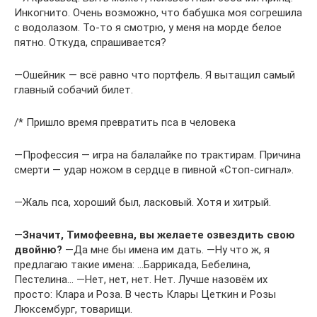
Инкогнито. Очень возможно, что бабушка моя согрешила
с водолазом. То-то я смотрю, у меня на морде белое
пятно. Откуда, спрашивается?
―Ошейник — всё равно что портфель. Я вытащил самый
главный собачий билет.
/* Пришло время превратить пса в человека
―Профессия — игра на балалайке по трактирам. Причина
смерти — удар ножом в сердце в пивной «Стоп-сигнал».
―Жаль пса, хороший был, ласковый. Хотя и хитрый.
―
Значит, Тимофеевна, вы желаете озвездить свою
двойню?
―Да мне бы имена им дать. ―Ну что ж, я
предлагаю такие имена: …Баррикада, Бебелина,
Пестелина… ―Нет, нет, нет. Нет. Лучше назовём их
просто: Клара и Роза. В честь Клары Цеткин и Розы
Люксембург, товарищи.