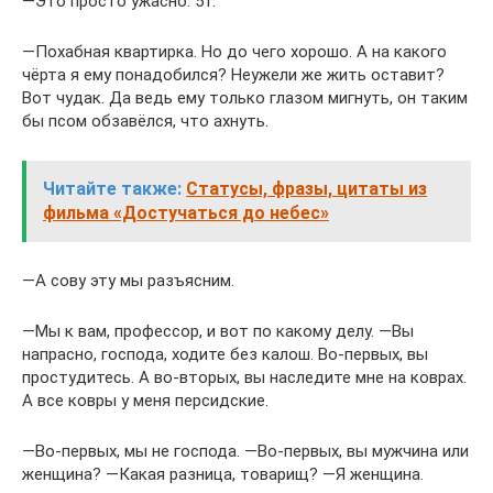
―Это просто ужасно. 51.
―Похабная квартирка. Но до чего хорошо. А на какого
чёрта я ему понадобился? Неужели же жить оставит?
Вот чудак. Да ведь ему только глазом мигнуть, он таким
бы псом обзавёлся, что ахнуть.
Читайте также:
Статусы, фразы, цитаты из
фильма «Достучаться до небес»
―А сову эту мы разъясним.
―Мы к вам, профессор, и вот по какому делу. ―Вы
напрасно, господа, ходите без калош. Во-первых, вы
простудитесь. А во-вторых, вы наследите мне на коврах.
А все ковры у меня персидские.
―Во-первых, мы не господа. ―Во-первых, вы мужчина или
женщина? ―Какая разница, товарищ? ―Я женщина.