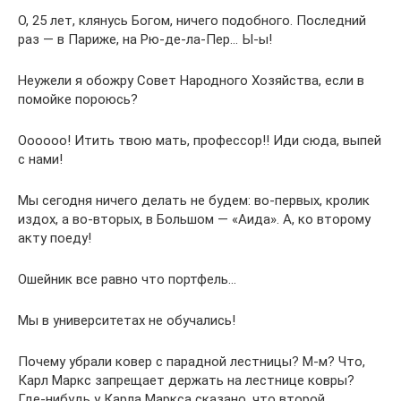
О, 25 лет, клянусь Богом, ничего подобного. Последний
раз — в Париже, на Рю-де-ла-Пер… Ы-ы!
Неужели я обожру Совет Народного Хозяйства, если в
помойке пороюсь?
Оооооо! Итить твою мать, профессор!! Иди сюда, выпей
с нами!
Мы сегодня ничего делать не будем: во-первых, кролик
издох, а во-вторых, в Большом — «Аида». А, ко второму
акту поеду!
Ошейник все равно что портфель…
Мы в университетах не обучались!
Почему убрали ковер с парадной лестницы? М-м? Что,
Карл Маркс запрещает держать на лестнице ковры?
Где-нибудь у Карла Маркса сказано, что второй