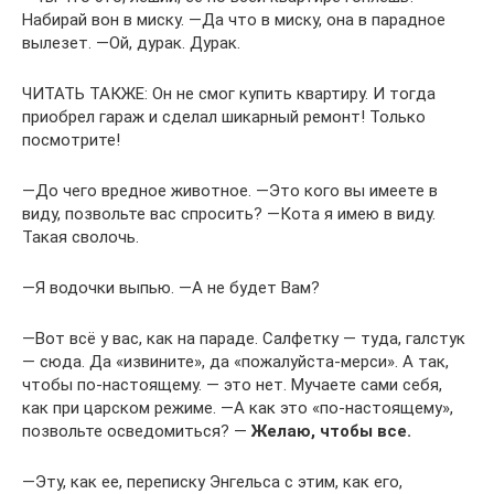
Набирай вон в миску. ―Да что в миску, она в парадное
вылезет. ―Ой, дурак. Дурак.
ЧИТАТЬ ТАКЖЕ: Он не смог купить квартиру. И тогда
приобрел гараж и сделал шикарный ремонт! Только
посмотрите!
―До чего вредное животное. ―Это кого вы имеете в
виду, позвольте вас спросить? ―Кота я имею в виду.
Такая сволочь.
―Я водочки выпью. ―А не будет Вам?
―Вот всё у вас, как на параде. Салфетку — туда, галстук
— сюда. Да «извините», да «пожалуйста-мерси». А так,
чтобы по-настоящему. — это нет. Мучаете сами себя,
как при царском режиме. ―А как это «по-настоящему»,
позвольте осведомиться? ―
Желаю, чтобы все.
―Эту, как ее, переписку Энгельса с этим, как его,