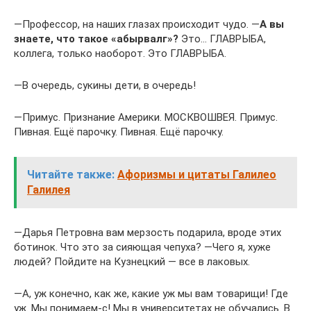
―Профессор, на наших глазах происходит чудо. ―
А вы
знаете, что такое «абырвалг»?
Это… ГЛАВРЫБА,
коллега, только наоборот. Это ГЛАВРЫБА.
―В очередь, сукины дети, в очередь!
―Примус. Признание Америки. МОСКВОШВЕЯ. Примус.
Пивная. Ещё парочку. Пивная. Ещё парочку.
Читайте также:
Афоризмы и цитаты Галилео
Галилея
―Дарья Петровна вам мерзость подарила, вроде этих
ботинок. Что это за сияющая чепуха? ―Чего я, хуже
людей? Пойдите на Кузнецкий — все в лаковых.
―А, уж конечно, как же, какие уж мы вам товарищи! Где
уж. Мы понимаем-с! Мы в университетах не обучались. В