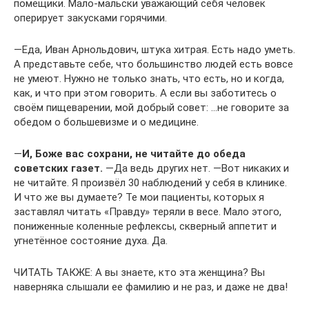
помещики. Мало-мальски уважающий себя человек
оперирует закусками горячими.
―Еда, Иван Арнольдович, штука хитрая. Есть надо уметь.
А представьте себе, что большинство людей есть вовсе
не умеют. Нужно не только знать, что есть, но и когда,
как, и что при этом говорить. А если вы заботитесь о
своём пищеварении, мой добрый совет: …не говорите за
обедом о большевизме и о медицине.
―
И, Боже вас сохрани, не читайте до обеда
советских газет.
―Да ведь других нет. ―Вот никаких и
не читайте. Я произвёл 30 наблюдений у себя в клинике.
И что же вы думаете? Те мои пациенты, которых я
заставлял читать «Правду» теряли в весе. Мало этого,
пониженные коленные рефлексы, скверный аппетит и
угнетённое состояние духа. Да.
ЧИТАТЬ ТАКЖЕ: А вы знаете, кто эта женщина? Вы
наверняка слышали ее фамилию и не раз, и даже не два!