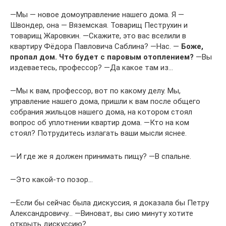
―Мы — новое домоуправление нашего дома. Я —
Швондер, она — Вяземская. Товарищ Пеструхин и
товарищ Жаровкин. ―Скажите, это вас вселили в
квартиру Фёдора Павловича Саблина? ―Нас. ―
Боже,
пропал дом. Что будет с паровым отоплением?
―Вы
издеваетесь, профессор? ―Да какое там из…
―Мы к вам, профессор, вот по какому делу. Мы,
управление нашего дома, пришли к вам после общего
собрания жильцов нашего дома, на котором стоял
вопрос об уплотнении квартир дома. ―Кто на ком
стоял? Потрудитесь излагать ваши мысли яснее.
―И где же я должен принимать пищу? ―В спальне.
―Это какой-то позор…
―Если бы сейчас была дискуссия, я доказала бы Петру
Александровичу… ―Виноват, вы сию минуту хотите
открыть дискуссию?