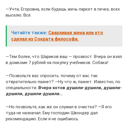
―Учти, Егоровна, если будешь жечь паркет в печке, всех
выселю. Всё.
Читайте также:
Сварливая жена или кто
сделал из Сократа философа.
―Тем более, что Шариков ваш — прохвост. Вчера он взял
в домкоме 7 рублей на покупку учебников. Собака!
―Позвольте вас спросить: почему от вас так
отвратительно пахнет? ―Ну что ж, пахнет. Известно, по
специальности.
Вчера котов душили-душили, душили-
душили, душили-душили…
―Но позвольте, как же он служил в очистке? ―Я его
туда не назначал. Ему господин Швондер дал
рекомендацию. Если я не ошибаюсь.