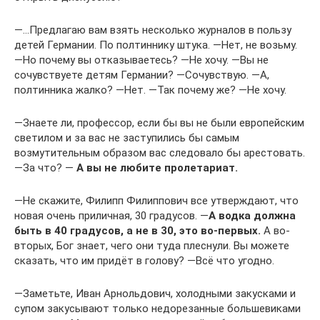
―…Предлагаю вам взять несколько журналов в пользу
детей Германии. По полтиннику штука. ―Нет, не возьму.
―Но почему вы отказываетесь? ―Не хочу. ―Вы не
сочувствуете детям Германии? ―Сочувствую. ―А,
полтинника жалко? ―Нет. ―Так почему же? ―Не хочу.
―Знаете ли, профессор, если бы вы не были европейским
светилом и за вас не заступились бы самым
возмутительным образом вас следовало бы арестовать.
―За что? ―
А вы не любите пролетариат.
―Не скажите, Филипп Филиппович все утверждают, что
новая очень приличная, 30 градусов. ―
А водка должна
быть в 40 градусов, а не в 30, это во-первых.
А во-
вторых, Бог знает, чего они туда плеснули. Вы можете
сказать, что им придёт в голову? ―Всё что угодно.
―Заметьте, Иван Арнольдович, холодными закусками и
супом закусывают только недорезанные большевиками