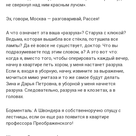
не сверкнул над ним красным лучом».
Эх, говори, Москва — разговаривай, Рассея!
А что означает эта ваша «разруха»? Старуха с клюкой?
Ведьма, которая вышибла все стёкла, потушила все
лампы? Да её вовсе не существует, доктор. Что вы
подразумеваете под этим словом, а? А это вот что:
когда я, вместо того, чтобы оперировать каждый вечер,
начну в квартире петь хором, у меня настанет разруха.
Если я, входя в уборную, начну, извините за выражение,
мочиться мимо унитаза и то же самое будут делать
Зина и Дарья Петровна, в уборной у меня начнется
разруха. Следовательно, разруха не в клозетах, а в
головах.
Борменталь: А Швондера я собственноручно спущу с
лестницы, если он еще раз появится в квартире
профессора Преображенского!