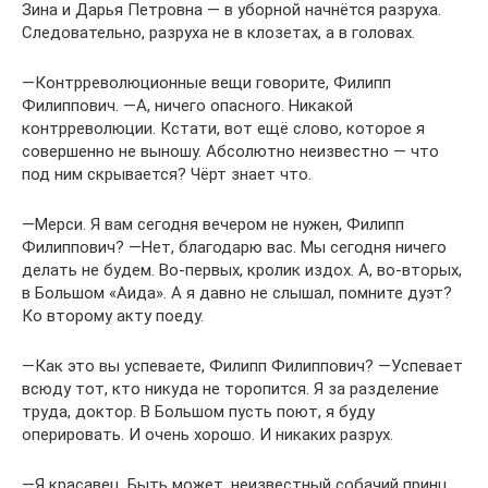
Зина и Дарья Петровна — в уборной начнётся разруха.
Следовательно, разруха не в клозетах, а в головах.
―Контрреволюционные вещи говорите, Филипп
Филиппович. ―А, ничего опасного. Никакой
контрреволюции. Кстати, вот ещё слово, которое я
совершенно не выношу. Абсолютно неизвестно — что
под ним скрывается? Чёрт знает что.
―Мерси. Я вам сегодня вечером не нужен, Филипп
Филиппович? ―Нет, благодарю вас. Мы сегодня ничего
делать не будем. Во-первых, кролик издох. А, во-вторых,
в Большом «Аида». А я давно не слышал, помните дуэт?
Ко второму акту поеду.
―Как это вы успеваете, Филипп Филиппович? ―Успевает
всюду тот, кто никуда не торопится. Я за разделение
труда, доктор. В Большом пусть поют, я буду
оперировать. И очень хорошо. И никаких разрух.
―Я красавец. Быть может, неизвестный собачий принц.