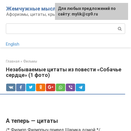
Перейти
Жемчужные мысли
Для любых предложений по
к
Афоризмы, цитаты, крылатые фразы
сайту: mylik@cp9.ru
контенту
Поиск:
English
Главная
»
Фильмы
Незабываемые цитаты из повести «Собачье
сердце» (1 фото)
А теперь — цитаты
/* Филипп Филиппыч привел Шарика домой */