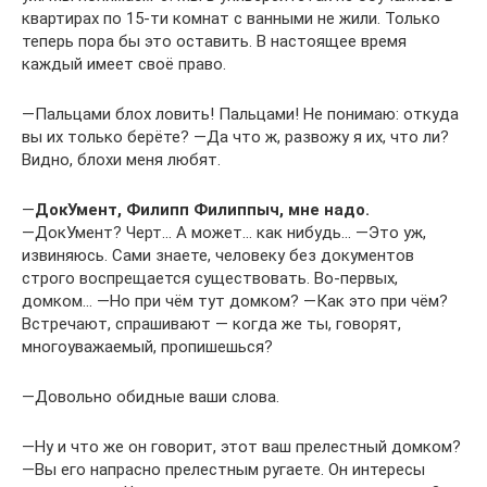
квартирах по 15-ти комнат с ванными не жили. Только
теперь пора бы это оставить. В настоящее время
каждый имеет своё право.
―Пальцами блох ловить! Пальцами! Не понимаю: откуда
вы их только берёте? ―Да что ж, развожу я их, что ли?
Видно, блохи меня любят.
―
ДокУмент, Филипп Филиппыч, мне надо.
―ДокУмент? Черт… А может… как нибудь… ―Это уж,
извиняюсь. Сами знаете, человеку без документов
строго воспрещается существовать. Во-первых,
домком… ―Но при чём тут домком? ―Как это при чём?
Встречают, спрашивают — когда же ты, говорят,
многоуважаемый, пропишешься?
―Довольно обидные ваши слова.
―Ну и что же он говорит, этот ваш прелестный домком?
―Вы его напрасно прелестным ругаете. Он интересы