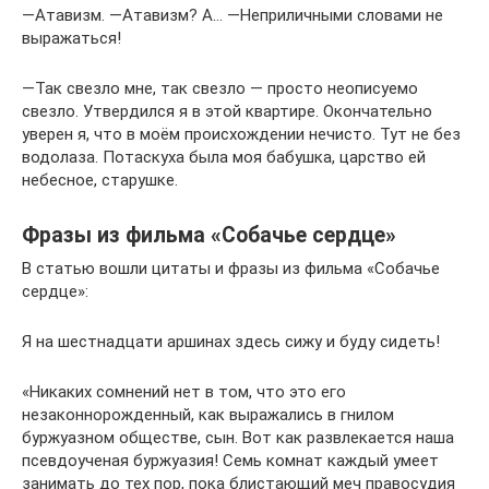
―Атавизм. ―Атавизм? А… ―Неприличными словами не
выражаться!
―Так свезло мне, так свезло — просто неописуемо
свезло. Утвердился я в этой квартире. Окончательно
уверен я, что в моём происхождении нечисто. Тут не без
водолаза. Потаскуха была моя бабушка, царство ей
небесное, старушке.
Фразы из фильма «Собачье сердце»
В статью вошли цитаты и фразы из фильма «Собачье
сердце»:
Я на шестнадцати аршинах здесь сижу и буду сидеть!
«Никаких сомнений нет в том, что это его
незаконнорожденный, как выражались в гнилом
буржуазном обществе, сын. Вот как развлекается наша
псевдоученая буржуазия! Семь комнат каждый умеет
занимать до тех пор, пока блистающий меч правосудия