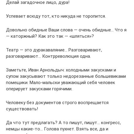
Делай загадочное лицо, дура!
Успевает всюду тот, кто никуда не торопится.
Довольно обидные Ваши слова — очень обидные… Что я
— каторжный? Как это так — «шляться»?
Театр — это дуракаваляние… Разговаривают,
разговаривают… Контрреволюция одна.
Заметьте, Иван Арнольдыч: холодными закусками и
супом закусывают только недорезанные большевиками
помещики. Мало-мальски уважающий себя человек
оперирует закусками горячими.
Человеку без документов строго воспрещается
существовать!
Да что тут предлагать? А то пишут, пишут… конгресс,
немцы какие-то… Голова пухнет. Взять все, да и