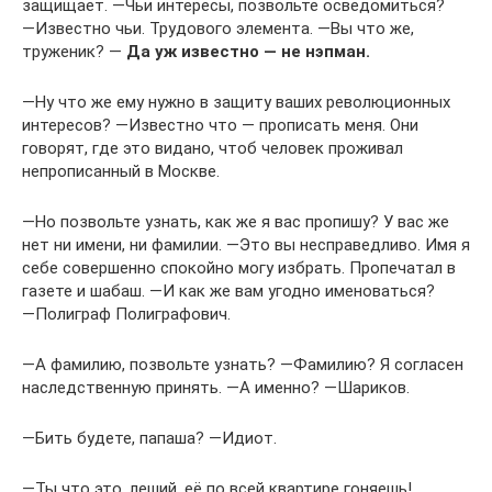
защищает. ―Чьи интересы, позвольте осведомиться?
―Известно чьи. Трудового элемента. ―Вы что же,
труженик? ―
Да уж известно — не нэпман.
―Ну что же ему нужно в защиту ваших революционных
интересов? ―Известно что — прописать меня. Они
говорят, где это видано, чтоб человек проживал
непрописанный в Москве.
―Но позвольте узнать, как же я вас пропишу? У вас же
нет ни имени, ни фамилии. ―Это вы несправедливо. Имя я
себе совершенно спокойно могу избрать. Пропечатал в
газете и шабаш. ―И как же вам угодно именоваться?
―Полиграф Полиграфович.
―А фамилию, позвольте узнать? ―Фамилию? Я согласен
наследственную принять. ―А именно? ―Шариков.
―Бить будете, папаша? ―Идиот.
―Ты что это, леший, её по всей квартире гоняешь!