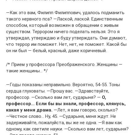
―Как это вам, Филипп Филиппович, удалось подманить
такого нервного пса? ―Лаской, лаской. Единственным
способом, который возможен в обращении с живым
существом. Террором ничего поделать нельзя. Это я
утверждал, утверждаю и буду утверждать. Они думают,
что террор им поможет. Нет, нет, не поможет. Какой бы
он ни был — белый, красный, даже коричневый.
/* Прием у профессора Преображенского. Женщины —
такие женщины… */
―Годы показаны неправильно. Вероятно, 54-55. Тоны
сердца глуховаты. ―Прошу вас. ―Здравствуйте,
профессор. ―Сколько вам лет, сударыня? ―
О,
профессор… Если бы вы знали, профессор, клянусь,
какая у меня драма.
―Лет, я вам говорю, сколько?
―Честное слово… Ну, 45. ―Сударыня, меня ждут. Не
задерживайте, пожалуйста, вы же не одна. ―Я вам как
одному, как светиле науки. ―Сколько вам лет, сударыня?