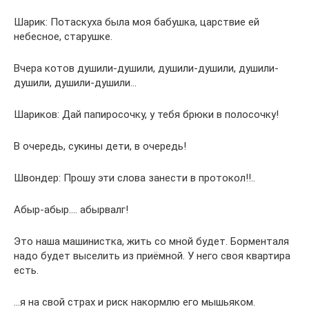
Шарик: Потаскуха была моя бабушка, царствие ей
небесное, старушке.
Вчера котов душили-душили, душили-душили, душили-
душили, душили-душили…
Шариков: Дай папиросочку, у тебя брюки в полосочку!
В очередь, сукины дети, в очередь!
Швондер: Прошу эти слова занести в протокол!!..
Абыр-абыр…. абырвалг!
Это наша машинистка, жить со мной будет. Борменталя
надо будет выселить из приёмной. У него своя квартира
есть.
…я на свой страх и риск накормлю его мышьяком.