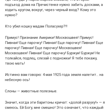
подъезд дома на Пречистенке нужно забить досками, а
ходить кругом, вокруг, через черный вход? Кому это
нужно?
Кто убил кошку мадам Поласухер?!!
Примус! Признание Америки! Москвошвея! Примус!
Пивная! Еще парочку! Пивная! Еще парочку! Пивная! Еще
парочку! Пивная! Еще парочку! Москвошвея!
Москвошвея! Пивная! Еще парочку! Буржуи! Буржуи! Не
толкайся, подлец, слезай с подножки! Я тебе покажу,
твою мать!
Истинно вам говорю: 4 мая 1925 года земля налетит… на
небесную ось!
Слоны — животные полезные.
Значит, когда эти баритоны кричат: «долой разруху!» — я
смеюсь. Ей Богу, мне смешно! Это означает, что каждый