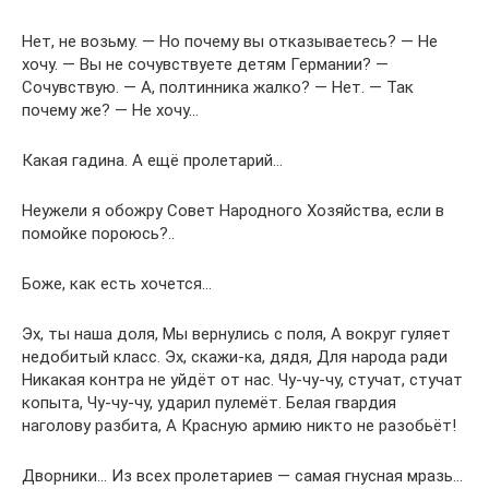
Нет, не возьму. — Но почему вы отказываетесь? — Не
хочу. — Вы не сочувствуете детям Германии? —
Сочувствую. — А, полтинника жалко? — Нет. — Так
почему же? — Не хочу…
Какая гадина. А ещё пролетарий…
Неужели я обожру Совет Народного Хозяйства, если в
помойке пороюсь?..
Боже, как есть хочется…
Эх, ты наша доля, Мы вернулись с поля, А вокруг гуляет
недобитый класс. Эх, скажи-ка, дядя, Для народа ради
Никакая контра не уйдёт от нас. Чу-чу-чу, стучат, стучат
копыта, Чу-чу-чу, ударил пулемёт. Белая гвардия
наголову разбита, А Красную армию никто не разобьёт!
Дворники… Из всех пролетариев — самая гнусная мразь…