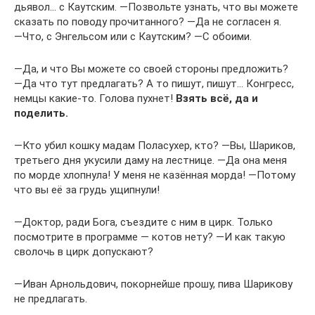
дьявол… с Каутским. ―Позвольте узнать, что вы можете
сказать по поводу прочитанного? ―Да не согласен я.
―Что, с Энгельсом или с Каутским? ―С обоими.
―Да, и что Вы можете со своей стороны предложить?
―Да что тут предлагать? А то пишут, пишут… Конгресс,
немцы какие-то. Голова пухнет!
Взять всё, да и
поделить.
―Кто убил кошку мадам Поласухер, кто? ―Вы, Шариков,
третьего дня укусили даму на лестнице. ―Да она меня
по морде хлопнула! У меня не казённая морда! ―Потому
что вы её за грудь ущипнули!
―Доктор, ради Бога, съездите с ним в цирк. Только
посмотрите в программе — котов нету? ―И как такую
сволочь в цирк допускают?
―Иван Арнольдович, покорнейше прошу, пива Шарикову
не предлагать.