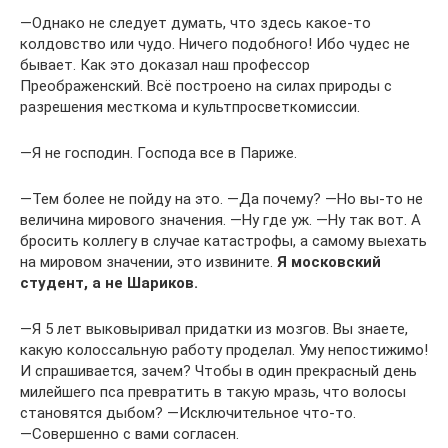
―Однако не следует думать, что здесь какое-то
колдовство или чудо. Ничего подобного! Ибо чудес не
бывает. Как это доказал наш профессор
Преображенский. Всё построено на силах природы с
разрешения месткома и культпросветкомиссии.
―Я не господин. Господа все в Париже.
―Тем более не пойду на это. ―Да почему? ―Но вы-то не
величина мирового значения. ―Ну где уж. ―Ну так вот. А
бросить коллегу в случае катастрофы, а самому выехать
на мировом значении, это извините.
Я московский
студент, а не Шариков.
―Я 5 лет выковыривал придатки из мозгов. Вы знаете,
какую колоссальную работу проделал. Уму непостижимо!
И спрашивается, зачем? Чтобы в один прекрасный день
милейшего пса превратить в такую мразь, что волосы
становятся дыбом? ―Исключительное что-то.
―Совершенно с вами согласен.