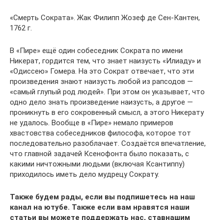
«Смерть Сократа». Жак Филипп Жозеф де Сен-Кантен,
1762 г.
В «Пире» ещё один собеседник Сократа по имени
Никерат, гордится тем, что знает наизусть «Илиаду» и
«Одиссею» Гомера. На это Сократ отвечает, что эти
произведения знают наизусть любой из рапсодов —
«самый глупый род людей». При этом он указывает, что
одно дело знать произведение наизусть, а другое —
проникнуть в его сокровенный смысл, а этого Никерату
не удалось. Вообще в «Пире» немало примеров
хвастовства собеседников философа, которое тот
последовательно разоблачает. Создаётся впечатление,
что главной задачей Ксенофонта было показать, с
какими ничтожными людьми (включая Ксантиппу)
приходилось иметь дело мудрецу Сократу.
Также будем рады, если вы подпишетесь на наш
канал на ютубе
. Также если вам нравятся наши
статьи вы можете поддержать нас, став
нашим