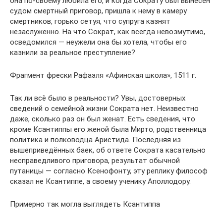
она по-своему любила его, и когда Сократу был вынесен
судом смертный приговор, пришла к нему в камеру
смертников, горько сетуя, что супруга казнят
незаслуженно. На что Сократ, как всегда невозмутимо,
осведомился — неужели она бы хотела, чтобы его
казнили за реальное преступление?
Фрагмент фрески Рафаэля «Афинская школа», 1511 г.
Так ли всё было в реальности? Увы, достоверных
сведений о семейной жизни Сократа нет. Неизвестно
даже, сколько раз он был женат. Есть сведения, что
кроме Ксантиппы его женой была Мирто, родственница
политика и полководца Аристида. Последняя из
вышеприведённых баек, об ответе Сократа касательно
несправедливого приговора, результат обычной
путаницы — согласно Ксенофонту, эту реплику философ
сказал не Ксантиппе, а своему ученику Аполлодору.
Примерно так могла выглядеть Ксантиппа