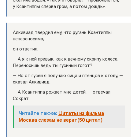
окатила водой. «Так я и говорил, —промолвил он, —
у Ксантиппы сперва гром, а потом дождь».
Алкивиад твердил ему, что ругань Ксантиппы
непереносима;
он ответил:
— А я к ней привык, как к вечному скрипу колеса.
Переносишь ведь ты гусиный гогот?
— Но от гусей я получаю яйца и птенцов к столу, —
сказал Алкивиад.
— А Ксантиппа рожает мне детей, — отвечал
Сократ.
Читайте также:
Цитаты из фильма
Москва слезам не верит(50 цитат)