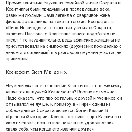
Прочие занятные случаи из семейной жизни Сократа и
Ксантиппы были придуманы в последующие века,
разными людьми. Сама легенда о сварливой жене
философа возникла из текста того же Ксенофонта
«Пир». Но ни один из остальных учеников Сократа,
включая Платона, о Ксантиппе ничего подобного не
писал. Что неудивительно, ведь афинские женщины не
присутствовали на симпосиях (дружеских посиделках с
вином и угощениями) и в разговорах мужчин участия не
принимали.
Ксенофонт. Бюст IV в. до н.э.
Неужели ужасное отношение Ксантиппы к своему мужу
является выдумкой Ксенофонта? Вполне возможно.
Надо сказать, что про остальных друзей и учеников он
отзывался не лучше. К примеру, в «Пире» одним из
собеседников Сократа является богач Каллий. В
«Греческой истории» Ксенофонт пишет про Каллия, что
«этот человек испытывал не меньше удовольствия,
хваля себя, чем когда его хвалили другие».