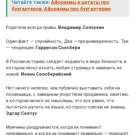
Читайте также:
Афоризмы и цитаты про
бухгалтеров. Афоризмы про бухгалтерию
Родители всегда правы.
Владимир Солоухин
Один факт — случайность. Два — преднамеренность. Три
— тенденция.
Гаррисон Солсбери
В России историю следует издавать в виде блокнота, в
котором легко изъять любую страницу и заменить ее
новой.
Иоанн Солсберийский
Нет ничего нелепее, чем публично выставить себя на
посмешище, с завидным упорством предаваясь занятию,
в котором ничего не смыслишь; это все равно, что
пытаться шутить на языке, которого совсем не знаешь.
Эдгар Солтус
Мужчины раздражаются, когда их понимают
неправильно, а когда их понимают правильно — приходят