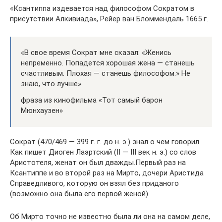
«Ксантиппа издевается над философом Сократом в
присутствии Алкивиада», Рейер ван Бломмендаль 1665 г.
«В свое время Сократ мне сказал: «Женись
непременно. Попадется хорошая жена — станешь
счастливым. Плохая — станешь философом.» Не
знаю, что лучше».
фраза из кинофильма «Тот самый барон
Мюнхаузен»
Сократ (470/469 — 399 г. г. до н. э.) знал о чем говорил.
Как пишет Диоген Лаэртский (II — III век н. э.) со слов
Аристотеля, женат он был дважды.Первый раз на
Ксантиппе и во второй раз на Мирто, дочери Аристида
Справедливого, которую он взял без приданого
(возможно она была его первой женой).
Об Мирто точно не известно была ли она на самом деле,