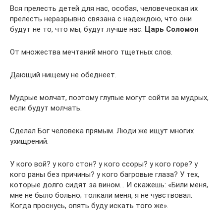
Вся прелесть детей для нас, особая, человеческая их
прелесть неразрывно связана с надеждою, что они
будут не то, что мы, будут лучше нас.
Царь Соломон
От множества мечтаний много тщетных слов.
Дающий нищему не обеднеет.
Мудрые молчат, поэтому глупые могут сойти за мудрых,
если будут молчать.
Сделал Бог человека прямым. Люди же ищут многих
ухищрений.
У кого вой? у кого стон? у кого ссоры? у кого горе? у
кого раны без причины? у кого багровые глаза? У тех,
которые долго сидят за вином… И скажешь: «Били меня,
мне не было больно; толкали меня, я не чувствовал.
Когда проснусь, опять буду искать того же».