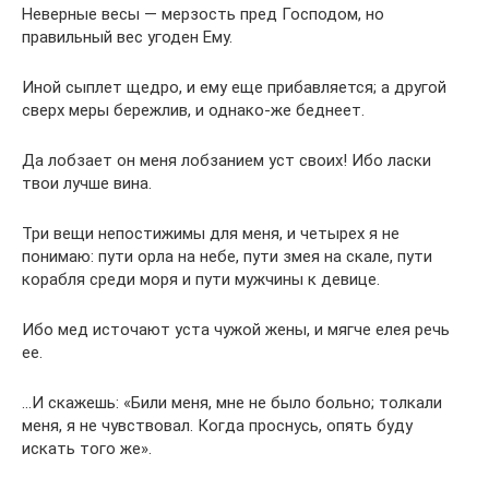
Неверные весы — мерзость пред Господом, но
правильный вес угоден Ему.
Иной сыплет щедро, и ему еще прибавляется; а другой
сверх меры бережлив, и однако-же беднеет.
Да лобзает он меня лобзанием уст своих! Ибо ласки
твои лучше вина.
Три вещи непостижимы для меня, и четырех я не
понимаю: пути орла на небе, пути змея на скале, пути
корабля среди моря и пути мужчины к девице.
Ибо мед источают уста чужой жены, и мягче елея речь
ее.
…И скажешь: «Били меня, мне не было больно; толкали
меня, я не чувствовал. Когда проснусь, опять буду
искать того же».