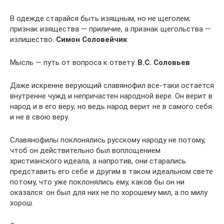
В одежде старайся быть изящным, но не щеголем;
признак изящества — приличие, а признак щегольства —
излишество.
Симон Соловейчик
Мысль — путь от вопроса к ответу.
В.С. Соловьев
Даже искренне верующий славянофил все-таки остается
внутренне чужд и непричастен народной вере. Он верит в
народ и в его веру; но ведь народ верит не в самого себя
и не в свою веру.
Славянофилы поклонялись русскому народу не потому,
чтоб он действительно был воплощением
христианского идеала, а напротив, они старались
представить его себе и другим в таком идеальном свете
потому, что уже поклонялись ему, каков бы он ни
оказался: он был для них не по хорошему мил, а по милу
хорош.