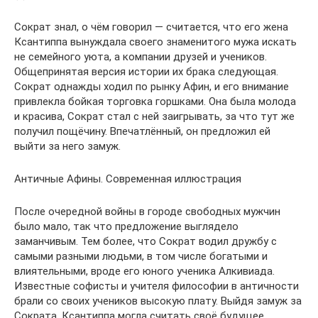
Сократ знал, о чём говорил — считается, что его жена
Ксантиппа вынуждала своего знаменитого мужа искать
не семейного уюта, а компании друзей и учеников.
Общепринятая версия истории их брака следующая.
Сократ однажды ходил по рынку Афин, и его внимание
привлекла бойкая торговка горшками. Она была молода
и красива, Сократ стал с ней заигрывать, за что тут же
получил пощёчину. Впечатлённый, он предложил ей
выйти за него замуж.
Античные Афины. Современная иллюстрация
После очередной войны в городе свободных мужчин
было мало, так что предложение выглядело
заманчивым. Тем более, что Сократ водил дружбу с
самыми разными людьми, в том числе богатыми и
влиятельными, вроде его юного ученика Алкивиада.
Известные софисты и учителя философии в античности
брали со своих учеников высокую плату. Выйдя замуж за
Сократа, Ксантиппа могла считать своё будущее