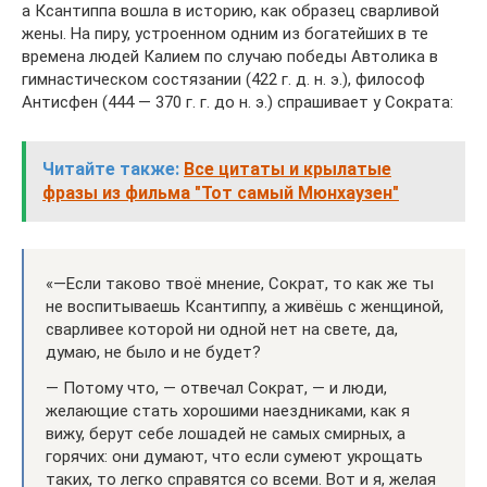
а Ксантиппа вошла в историю, как образец сварливой
жены. На пиру, устроенном одним из богатейших в те
времена людей Калием по случаю победы Автолика в
гимнастическом состязании (422 г. д. н. э.), философ
Антисфен (444 — 370 г. г. до н. э.) спрашивает у Сократа:
Читайте также:
Все цитаты и крылатые
фразы из фильма "Тот самый Мюнхаузен"
«—Если таково твоё мнение, Сократ, то как же ты
не воспитываешь Ксантиппу, а живёшь с женщиной,
сварливее которой ни одной нет на свете, да,
думаю, не было и не будет?
— Потому что, — отвечал Сократ, — и люди,
желающие стать хорошими наездниками, как я
вижу, берут себе лошадей не самых смирных, а
горячих: они думают, что если сумеют укрощать
таких, то легко справятся со всеми. Вот и я, желая