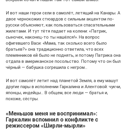
И вот наши герои сели в самолёт, летящий на Канары. А
двое чернокожих стюардов с сильным акцентом по-
русски объясняют, как пользоваться спасательными
жилетами. И тут тётя падает на колени: «Патрик,
сыночек, наконец-то ты нашёлся!». На вопрос
офигевшего Васи: «Мама, так сколько всего было
братьев?» она традиционно ответила, что всех
племянников ей было не поднять, и потому Патрика она
отдала в американское посольство. Потому что он был
чёрный — бабушка согрешила с негром…
И вот самолёт летит над планетой Земля, а ему машут
другие пары в исполнении Гаркалина и Алентовой: чукчи,
японцы, индейцы… В общем, все люди — братья и,
похоже, сёстры.
«Меньшов меня не воспринимал»:
Гаркалин вспомнил о конфликте с
режиссером «Ширли-мырли»