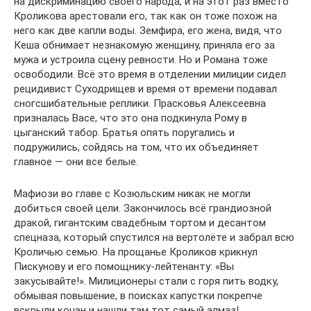
на дискриминацию своего народа, и на этот раз вместо
Кроликова арестовали его, так как он тоже похож на
него как две капли воды. Земфира, его жена, видя, что
Кеша обнимает незнакомую женщину, приняла его за
мужа и устроила сцену ревности. Но и Романа тоже
освободили. Всё это время в отделении милиции сидел
рецидивист Суходрищев и время от времени подавал
сногсшибательные реплики. Прасковья Алексеевна
призналась Васе, что это она подкинула Рому в
цыганский табор. Братья опять поругались и
подружились, сойдясь на том, что их объединяет
главное — они все белые.
Мафиози во главе с Козюльским никак не могли
добиться своей цели. Закончилось всё грандиозной
дракой, гигантским свадебным тортом и десантом
спецназа, который спустился на вертолёте и забрал всю
Кроличью семью. На прощанье Кроликов крикнул
Пискунову и его помощнику-лейтенанту: «Вы
закусывайте!». Милиционеры стали с горя пить водку,
обмывая повышение, в поисках капустки покрепче
вскрыли кочан и нашли там тот самый алмаз!