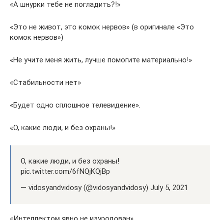
«А шнурки тебе не погладить?!»
«Это не живот, это комок нервов» (в оригинале «Это
комок нервов»)
«Не учите меня жить, лучше помогите материально!»
«Стабильности нет»
«Будет одно сплошное телевидение».
«О, какие люди, и без охраны!»
О, какие люди, и без охраны!
pic.twitter.com/6fNQjKQjBp
— vidosyandvidosy (@vidosyandvidosy) July 5, 2021
«Интеллектом явно не изуродован».