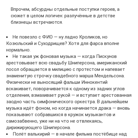
Впрочем, абсурдны отдельные поступки героев, а
сюжет в целом логичен: разлучённые в детстве
близнецы встречаются.
Не повезло с ФИО — ну ладно Кроликов, но
Козюльский и Суходрищев? Хотя для фарса вполне
нормально.
Не такая уж фоновая музыка — когда Пискунов
арестовывает всю свадьбу Шниперсона, американский
посол обращается в милицию с протестом и напевает
знаменитую строчку свадебного марша Мендельсона.
Физически не выносящий фальши Иннокентий
вскакивает, поворачивается к одному из задних углов
отделения, взмахивает рукой — и вступает арестованная
заодно часть симфонического оркестра. В дальнейшем
музыка идёт фоном, но когда начинается драка — вновь
показывают собравшихся в кружок музыкантов и
самозабвенно, уже ни на что не отвлекаясь,
дирижирующего Шниперсона.
Полёт валькирий — в начале фильма постёбище над