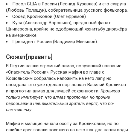
Посол США в России (Леонид Куравлёв) и его супруга
(Любовь Полищук), собирательница русского фольклора.
Сосед Кроликовой (Олег Ефремов).
Кузя (Александр Ворошило), преданный фанат
Шниперсона, крайне не одобряющий женитьбу дирижёра
на американке.
Президент России (Владимир Меньшов).
Сюжет[править]
В Якутии нашли огромный алмаз, получивший название
«Спаситель России». Русская мафия во главе с
Козюльским собралась наложить на него лапу, но
опоздала: это уже сделал вор-ловкач Василий Кроликов
и проглотил алмаз для лучшей сохранности.
Кроликов
только имитирует, что алмаз проглочен, но прочие
персонажи и невнимательный зритель верят, что по-
настоящему.
Мафия и милиция начали охоту за Кроликовым, но по
ошибке арестовали похожего на него как две капли воды