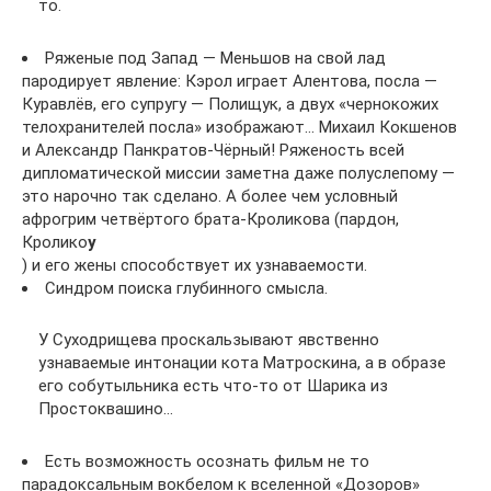
то.
Ряженые под Запад — Меньшов на свой лад
пародирует явление: Кэрол играет Алентова, посла —
Куравлёв, его супругу — Полищук, а двух «чернокожих
телохранителей посла» изображают… Михаил Кокшенов
и Александр Панкратов-Чёрный! Ряженость всей
дипломатической миссии заметна даже полуслепому —
это нарочно так сделано. А более чем условный
афрогрим четвёртого брата-Кроликова (пардон,
Кролико
у
) и его жены способствует их узнаваемости.
Синдром поиска глубинного смысла.
У Суходрищева проскальзывают явственно
узнаваемые интонации кота Матроскина, а в образе
его собутыльника есть что-то от Шарика из
Простоквашино…
Есть возможность осознать фильм не то
парадоксальным вокбелом к вселенной «Дозоров»