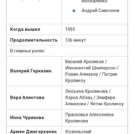
Москаленко
Андрей Самсонов
Когда вышел
1995
Продолжительность
136 минут
В главных ролях:
Василий Кроликов /
Иннокентий Шниперсон /
Валерий Гаркалин
Роман Алмазов / Патрик
Кроликоу
Люсьена Кроликова /
Вера Алентова
Кэрол Абзац / Земфира
Алмазова / Уитни Кроликоу
Прасковья Алексеевна
Инна Чурикова
Кроликова
Армен Джигарханян
Козюльский