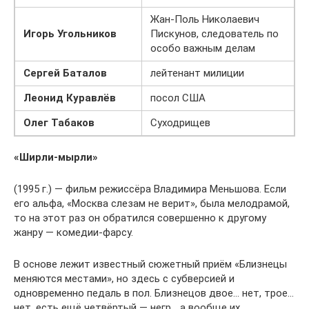
Жан-Поль Николаевич
Игорь Угольников
Пискунов, следователь по
особо важным делам
Сергей Баталов
лейтенант милиции
Леонид Куравлёв
посол США
Олег Табаков
Суходрищев
«Ширли-мырли»
(1995 г.) — фильм режиссёра Владимира Меньшова. Если
его альфа, «Москва слезам не верит», была мелодрамой,
то на этот раз он обратился совершенно к другому
жанру — комедии-фарсу.
В основе лежит известный сюжетный приём «Близнецы
меняются местами», но здесь с субверсией и
одновременно педаль в пол. Близнецов двое… нет, трое…
нет, есть ещё четвёртый — негр… а вообще их