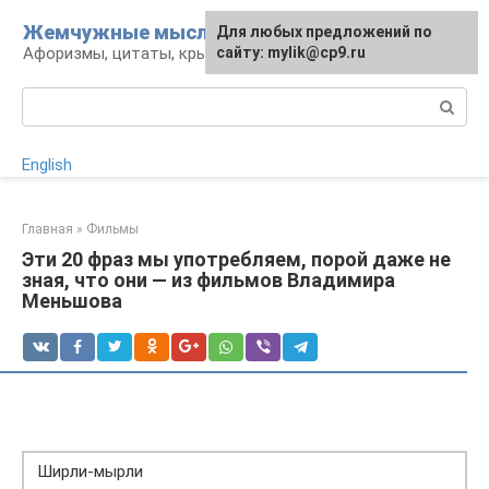
Перейти
Жемчужные мысли
Для любых предложений по
к
Афоризмы, цитаты, крылатые фразы
сайту: mylik@cp9.ru
контенту
Поиск:
English
Главная
»
Фильмы
Эти 20 фраз мы употребляем, порой даже не
зная, что они — из фильмов Владимира
Меньшова
Ширли-мырли