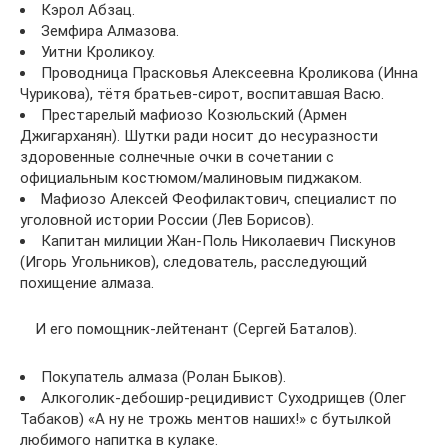
Кэрол Абзац.
Земфира Алмазова.
Уитни Кроликоу.
Проводница Прасковья Алексеевна Кроликова (Инна
Чурикова), тётя братьев-сирот, воспитавшая Васю.
Престарелый мафиозо Козюльский (Армен
Джигарханян). Шутки ради носит до несуразности
здоровенные солнечные очки в сочетании с
официальным костюмом/малиновым пиджаком.
Мафиозо Алексей Феофилактович, специалист по
уголовной истории России (Лев Борисов).
Капитан милиции Жан-Поль Николаевич Пискунов
(Игорь Угольников), следователь, расследующий
похищение алмаза.
И его помощник-лейтенант (Сергей Баталов).
Покупатель алмаза (Ролан Быков).
Алкоголик-дебошир-рецидивист Суходрищев (Олег
Табаков) «А ну не трожь ментов наших!» с бутылкой
любимого напитка в кулаке.