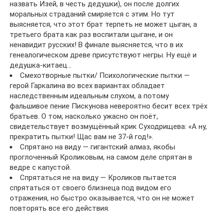
назвать Изей, в честь дедушки), он после долгих
моральных страданий смиряется с этим. Но тут
выясняется, что этот брат терпеть не может цыган, а
третьего брата как раз воспитали цыгане, и он
ненавидит русских! В финале выясняется, что в их
генеалогическом древе присутствуют негры. Ну ещё и
дедушка-китаец…
Смехотворные пытки/ Психологические пытки —
герой Гаркалина во всех вариантах обладает
наследственным идеальным слухом, а потому
фальшивое пение Пискунова невероятно бесит всех трёх
братьев. О том, насколько ужасно он поёт,
свидетельствует возмущённый крик Суходрищева: «А ну,
прекратить пытки! Щас вам не 37-й год!».
Спрятано на виду — гигантский алмаз, якобы
проглоченный Кроликовым, на самом деле спрятан в
ведре с капустой.
Спрятаться не на виду — Кроликов пытается
спрятаться от своего близнеца под видом его
отражения, но быстро оказывается, что он не может
повторять все его действия.