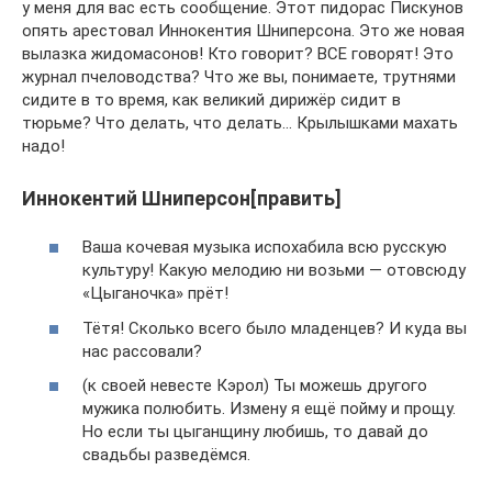
у меня для вас есть сообщение. Этот пидорас Пискунов
опять арестовал Иннокентия Шниперсона. Это же новая
вылазка жидомасонов! Кто говорит? ВСЕ говорят! Это
журнал пчеловодства? Что же вы, понимаете, трутнями
сидите в то время, как великий дирижёр сидит в
тюрьме? Что делать, что делать… Крылышками махать
надо!
Иннокентий Шниперсон[править]
Ваша кочевая музыка испохабила всю русскую
культуру! Какую мелодию ни возьми — отовсюду
«Цыганочка» прёт!
Тётя! Сколько всего было младенцев? И куда вы
нас рассовали?
(к своей невесте Кэрол) Ты можешь другого
мужика полюбить. Измену я ещё пойму и прощу.
Но если ты цыганщину любишь, то давай до
свадьбы разведёмся.