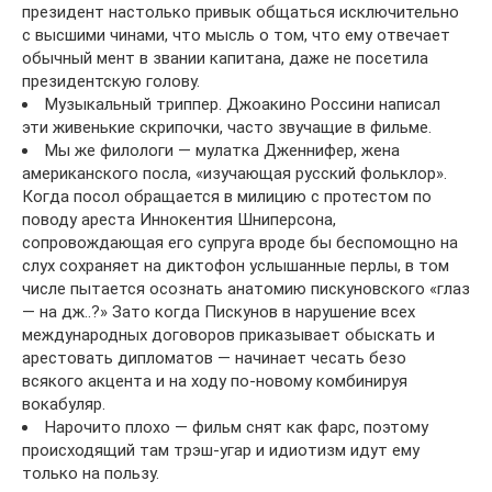
президент настолько привык общаться исключительно
с высшими чинами, что мысль о том, что ему отвечает
обычный мент в звании капитана, даже не посетила
президентскую голову.
Музыкальный триппер. Джоакино Россини написал
эти живенькие скрипочки, часто звучащие в фильме.
Мы же филологи — мулатка Дженнифер, жена
американского посла, «изучающая русский фольклор».
Когда посол обращается в милицию с протестом по
поводу ареста Иннокентия Шниперсона,
сопровождающая его супруга вроде бы беспомощно на
слух сохраняет на диктофон услышанные перлы, в том
числе пытается осознать анатомию пискуновского «глаз
— на дж..?» Зато когда Пискунов в нарушение всех
международных договоров приказывает обыскать и
арестовать дипломатов — начинает чесать безо
всякого акцента и на ходу по-новому комбинируя
вокабуляр.
Нарочито плохо — фильм снят как фарс, поэтому
происходящий там трэш-угар и идиотизм идут ему
только на пользу.