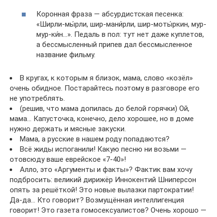
Коронная фраза — абсурдистская песенка:
«Ширли-мы́рли, шир-мани́рли, шир-моты́ркин, мур-
мур-ки́н…». Педаль в пол: тут нет даже куплетов,
а бессмысленный припев дал бессмысленное
название фильму.
В кругах, к которым я близок, мама, слово «козёл»
очень обидное. Постарайтесь поэтому в разговоре его
не употреблять.
(решив, что мама допилась до белой горячки) Ой,
мама… Капусточка, конечно, дело хорошее, но в доме
нужно держать и мясные закуски.
Мама, а русские в нашем роду попадаются?
Всё жиды испоганили! Какую песню ни возьми —
отовсюду ваше еврейское «7-40»!
Алло, это «Аргументы и факты»? Фактик вам хочу
подбросить: великий дирижёр Иннокентий Шниперсон
опять за решёткой! Это новые вылазки партократии!
Да-да… Кто говорит? Возмущённая интеллигенция
говорит! Это газета гомосексуалистов? Очень хорошо —