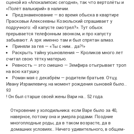
сценой из «Апокалипсис сегодня», так что вертолёты и
«Полёт валькирий» в наличии.
Предзнаменование — во время обыска в квартире
Прасковьи Алексеевны Козюльский спрашивает у
подручного: «В капусте смотрел?». Тут обыск
прерывается телефонным звонком, и про капусту
забывают. А зря: именно там и был спрятан алмаз.
Приняли за гея — «Ты с ним… да?!»
Раскрыть тайну усыновления — Кроликов много лет
считал свою тётку матерью.
Ревность — это смешно — Земфира отыгрывает троп
на всю катушку.
Роман мая с декабрём — родители братьев. Отцу,
Ивану Израилевичу, на момент рождения сыновей было…
93
! Он был старше своей жены Вари на… 52 года.
Откровение у холодильника: если Варе было за 40,
наверное, потому она и умерла родами. Поздние
многоплодные роды, да в таком возрасте, да в
домашних условиях… Ничего удивительного, в общем-