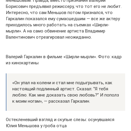
Меньшовым. Правда, вместо признания Валерий
Борисович предъявил режиссеру, что тот его не любит.
Интересно, что сам Меньшов потом признался, что
Гаркалин показался ему сумасшедшим — все же актеру
приходилось много работать на съемках «Ширли-
мырли». А на само обвинение артиста Владимир
Валентинович отреагировал неожиданно.
Валерий Гаркалин в фильме «Ширли-мырли». Фото: кадр
из кинокартины
«Он упал на колени и стал мне подыгрывать, как
настоящий подлинный артист. Сказал: “Я тебя
люблю. Как мне доказать свою любовь?” И пополз
к моим ногам», — рассказал Гаркалин.
Остекленевший взгляд и скупые слезы: осунувшаяся
Юлия Меньшова у гроба отца