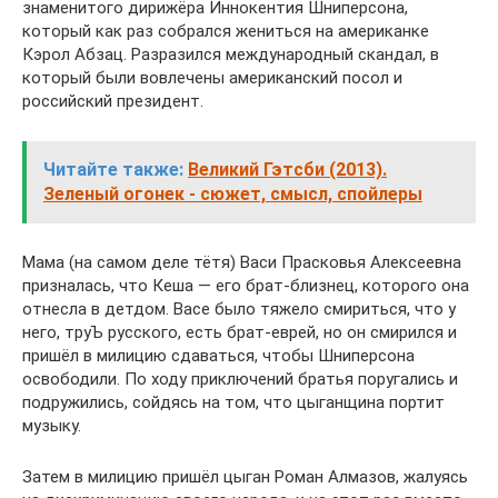
знаменитого дирижёра Иннокентия Шниперсона,
который как раз собрался жениться на американке
Кэрол Абзац. Разразился международный скандал, в
который были вовлечены американский посол и
российский президент.
Читайте также:
Великий Гэтсби (2013).
Зеленый огонек - сюжет, смысл, спойлеры
Мама (на самом деле тётя) Васи Прасковья Алексеевна
призналась, что Кеша — его брат-близнец, которого она
отнесла в детдом. Васе было тяжело смириться, что у
него, труЪ русского, есть брат-еврей, но он смирился и
пришёл в милицию сдаваться, чтобы Шниперсона
освободили. По ходу приключений братья поругались и
подружились, сойдясь на том, что цыганщина портит
музыку.
Затем в милицию пришёл цыган Роман Алмазов, жалуясь