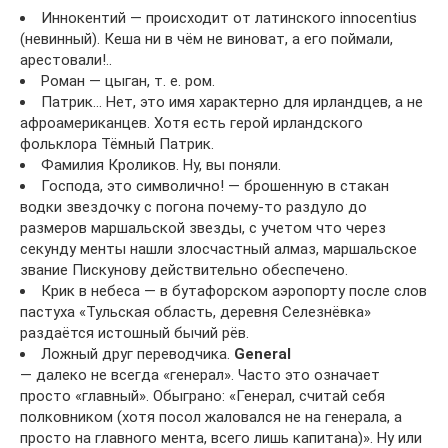
Иннокентий — происходит от латинского innocentius
(невинный). Кеша ни в чём не виноват, а его поймали,
арестовали!..
Роман — цыган, т. е. ром.
Патрик… Нет, это имя характерно для ирландцев, а не
афроамериканцев. Хотя есть герой ирландского
фольклора Тёмный Патрик.
Фамилия Кроликов. Ну, вы поняли.
Господа, это символично! — брошенную в стакан
водки звездочку с погона почему-то раздуло до
размеров маршальской звезды, с учетом что через
секунду менты нашли злосчастный алмаз, маршальское
звание Пискунову действительно обеспечено.
Крик в небеса — в бутафорском аэропорту после слов
пастуха «Тульская область, деревня Селезнёвка»
раздаётся истошный бычий рёв.
Ложный друг переводчика.
General
— далеко не всегда «генерал». Часто это означает
просто «главный». Обыграно: «Генерал, считай себя
полковником (хотя посол жаловался не на генерала, а
просто на главного мента, всего лишь капитана)». Ну или