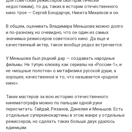
для советских режиссеров был практически
недостижим), то да, таких в истории отечественного
кино трое — Сергей Бондарчук, Никита Михалков и он.
В общем, оценивать Владимира Меньшова можно долго
и по-разному, но очевидно, что он один из самых
значимых режиссеров советского кино. Да еще и
качественный актер, такое вообще редко встречается.
У Меньшова был редкий дар — создавать народные
фильмы. Не тупую клюкву, как сериалы на «России-1», и
не «мощные полотна» о метафизике русской души, а
хорошее, качественное и то, что называется «родное
кино».
Таких мастеров за всю историю отечественного
кинематографа можно по пальцам одной руки
пересчитать: Гайдай, Рязанов, Данелия и Меньшов. Есть
отдельные суперкинокартины в этом жанре у отдельных
режиссеров, но сделать таких больше двух удалось
единицам.