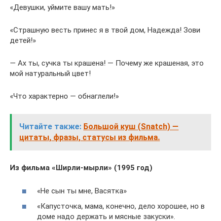
«Девушки, уймите вашу мать!»
«Страшную весть принес я в твой дом, Надежда! Зови
детей!»
— Ах ты, сучка ты крашена! — Почему же крашеная, это
мой натуральный цвет!
«Что характерно — обнаглели!»
Читайте также:
Большой куш (Snatch) —
цитаты, фразы, статусы из фильма.
Из фильма «Ширли-мырли» (1995 год)
«Не сын ты мне, Васятка»
«Капусточка, мама, конечно, дело хорошее, но в
доме надо держать и мясные закуски».