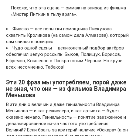
Похоже, что эта сцена — оммаж на эпизод из фильма
«Мистер Питкин в тылу врага».
Фиаско — все попытки помощника Пискунова
схватить Кроликова (на самом дела Алмазова), который
сам явился в полицию.
Чудо одной сцены — великолепный подбор актёров
обеспечил целую россыпь: Быков, Полищук, Борисов,
Ефремов, Кокшенов с Панкратовым-Чёрным. Но круче
всех, несомненно, Табаков!
Эти 20 фраз мы употребляем, порой даже
не зная, что они — из фильмов Владимира
Меньшова
В эти дни о величии и даже гениальности Владимира
Меньшова — и как режиссера, и как артиста — будет
сказано немало. Гениальность — понятие заезженное и
девальвированное из-за частого употребления.
Великий? Если брать за критерий наличие «Оскара» (а он