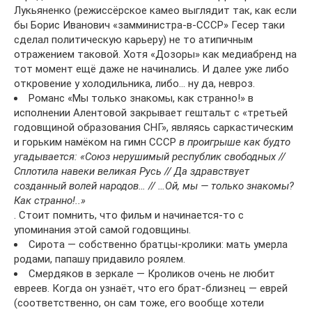
Лукьяненко (режиссёрское камео выглядит так, как если
бы Борис Иванович «замминистра-в-СССР» Гесер таки
сделал политическую карьеру) не то атипичным
отражением таковой. Хотя «Дозоры» как медиабренд на
тот момент ещё даже не начинались. И далее уже либо
откровение у холодильника, либо… ну да, невроз.
Романс «Мы только знакомы, как странно!» в
исполнении Алентовой закрывает гештальт с «третьей
годовщиной образования СНГ», являясь саркастическим
и горьким намёком на гимн СССР
в проигрыше как будто
угадывается: «Союз нерушимый республик свободных //
Сплотила навеки великая Русь // Да здравствует
созданный волей народов… // …Ой, мы — только знакомы?
Как странно!..»
. Стоит помнить, что фильм и начинается-то с
упоминания этой самой годовщины.
Сирота — собственно братцы-кролики: мать умерла
родами, папашу придавило роялем.
Смердяков в зеркале — Кроликов очень не любит
евреев. Когда он узнаёт, что его брат-близнец — еврей
(соответственно, он сам тоже, его вообще хотели