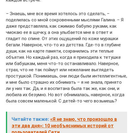
каждой встрече.
– Знаешь, мне все время хотелось это сделать, –
поделилась со мной сокровенными мыслями Галина. – Я
даже представляла, как сжимаю бабулю руками, как
чмокаю ее в щечку, а она улыбается мне в ответ и
гладит по спине. От этих ощущений по коже мурашки
бегали. Наверное, что-то из детства. Где-то в глубине
души, как на карте памяти, сохранились эти теплые
объятия. Но каждый раз, когда я приходила к тетушке
или бабушкам, меня что-то останавливало. Наверное,
страх, что не так поймут или нежелание выглядеть
простушкой. Понимаешь, они люди были интеллигентные,
и мне было страшно их обнимать – я не знала, принято
ли у них так. Да, и я воспитана была так же, как они, и
любила их безумно. Но вот обнималась, наверное, когда
была совсем маленькой. С детей-то чего возьмешь?
Читайте также:
«Я не знаю, что произошло в
эти два дня»: 10 необъяснимых историй от
пользователей Сети