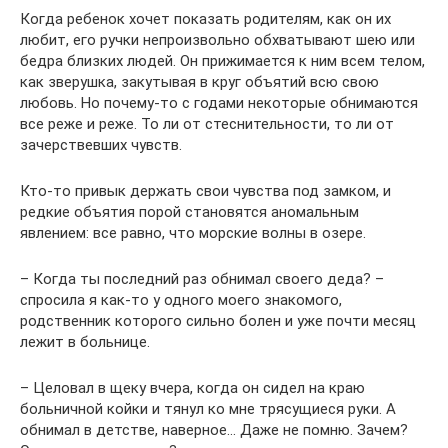
Когда ребенок хочет показать родителям, как он их
любит, его ручки непроизвольно обхватывают шею или
бедра близких людей. Он прижимается к ним всем телом,
как зверушка, закутывая в круг объятий всю свою
любовь. Но почему-то с годами некоторые обнимаются
все реже и реже. То ли от стеснительности, то ли от
зачерствевших чувств.
Кто-то привык держать свои чувства под замком, и
редкие объятия порой становятся аномальным
явлением: все равно, что морские волны в озере.
– Когда ты последний раз обнимал своего деда? –
спросила я как-то у одного моего знакомого,
родственник которого сильно болен и уже почти месяц
лежит в больнице.
– Целовал в щеку вчера, когда он сидел на краю
больничной койки и тянул ко мне трясущиеся руки. А
обнимал в детстве, наверное… Даже не помню. Зачем?