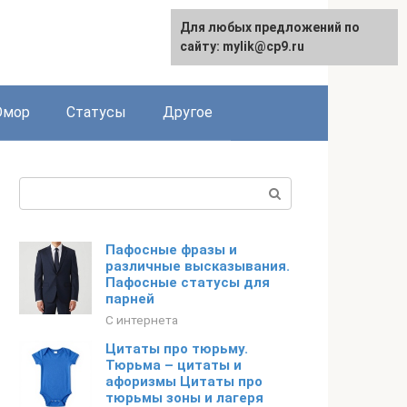
Для любых предложений по
English
сайту: mylik@cp9.ru
мор
Статусы
Другое
Поиск:
Пафосные фразы и
различные высказывания.
Пафосные статусы для
парней
С интернета
Цитаты про тюрьму.
Тюрьма – цитаты и
афоризмы Цитаты про
тюрьмы зоны и лагеря