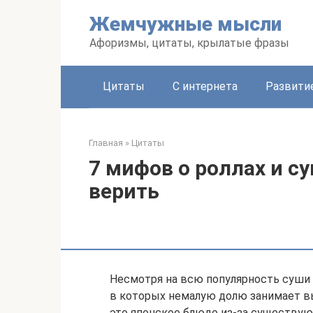
Перейти
Жемчужные мысли
к
контенту
Афоризмы, цитаты, крылатые фразы
Цитаты
С интернета
Развити
Главная
»
Цитаты
7 мифов о роллах и су
верить
Несмотря на всю популярность суши 
в которых немалую долю занимает в
это японское блюдо из-за существую