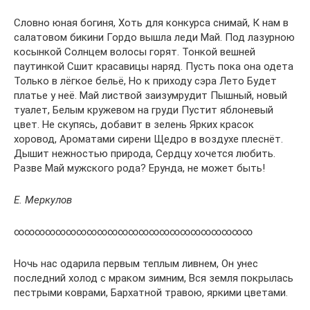
Словно юная богиня, Хоть для конкурса снимай, К нам в
салатовом бикини Гордо вышла леди Май. Под лазурною
косынкой Солнцем волосы горят. Тонкой вешней
паутинкой Сшит красавицы наряд. Пусть пока она одета
Только в лёгкое бельё, Но к приходу сэра Лето Будет
платье у неё. Май листвой заизумрудит Пышный, новый
туалет, Белым кружевом на груди Пустит яблоневый
цвет. Не скупясь, добавит в зелень Ярких красок
хоровод, Ароматами сирени Щедро в воздухе плеснёт.
Дышит нежностью природа, Сердцу хочется любить.
Разве Май мужского рода? Ерунда, не может быть!
Е. Меркулов
∞∞∞∞∞∞∞∞∞∞∞∞∞∞∞∞∞∞∞∞∞∞∞
Ночь нас одарила первым теплым ливнем, Он унес
последний холод с мраком зимним, Вся земля покрылась
пестрыми коврами, Бархатной травою, яркими цветами.