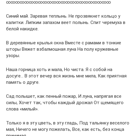
∞∞∞∞∞∞∞∞∞∞∞∞∞∞∞∞∞∞∞∞∞∞∞
Синий май. Заревая теплынь. Не прозвякнет кольцо у
калитки. Липким запахом веет полынь. Спит черемуха в
белой накидке.
В деревянные крылья окна Вместе с рамами в тонкие
шторы Вяжет взбалмошная луна На полу кружевные
узоры.
Наша горница хоть и мала, Но чиста. Я с собой на
досуге… В этот вечер вся жизнь мне мила, Как приятная
память о друге.
Сад полышет, как пенный пожар, И луна, напрягая все
силы, Хочет так, чтобы каждый дрожал От щемящего
слова «милый».
Только я в эту цветь, в эту гладь, Под тальянку веселого
мая, Ничего не могу пожелать, Все, как есть, без конца
принимая.