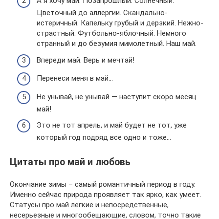
А я хочу май. Позапрошлый. Солнечный.
Цветочный до аллергии. Скандально-
истеричный. Капельку грубый и дерзкий. Нежно-
страстный. Футбольно-яблочный. Немного
странный и до безумия мимолетный. Наш май.
Впереди май. Верь и мечтай!
Перенеси меня в май…
Не унывай, не унывай — наступит скоро месяц
май!
Это не тот апрель, и май будет не тот, уже
который год подряд все одно и тоже…
Цитаты про май и любовь
Окончание зимы – самый романтичный период в году.
Именно сейчас природа проявляет так ярко, как умеет.
Статусы про май легкие и непосредственные,
несерьезные и многообещающие, словом, точно такие