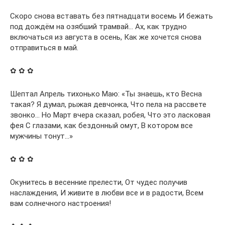
Скоро снова вставать без пятнадцати восемь И бежать
под дождём на озябший трамвай… Ах, как трудно
включаться из августа в осень, Как же хочется снова
отправиться в май.
✿ ✿ ✿
Шептал Апрель тихонько Маю: «Ты знаешь, кто Весна
такая? Я думал, рыжая девчонка, Что пела на рассвете
звонко… Но Март вчера сказал, робея, Что это ласковая
фея С глазами, как бездонный омут, В котором все
мужчины тонут…»
✿ ✿ ✿
Окунитесь в весенние прелести, От чудес получив
наслаждения, И живите в любви все и в радости, Всем
вам солнечного настроения!