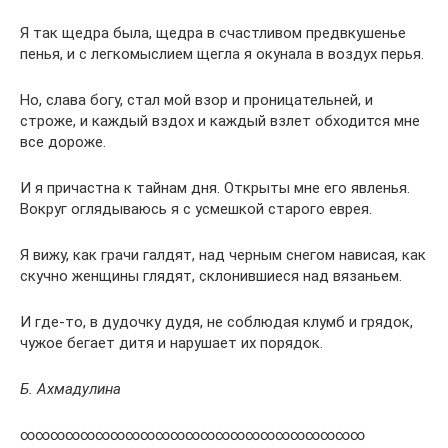
Я так щедра была, щедра в счастливом предвкушенье
пенья, и с легкомыслием щегла я окунала в воздух перья.
Но, слава богу, стал мой взор и проницательней, и
строже, и каждый вздох и каждый взлет обходится мне
все дороже.
И я причастна к тайнам дня. Открыты мне его явленья.
Вокруг оглядываюсь я с усмешкой старого еврея.
Я вижу, как грачи галдят, над черным снегом нависая, как
скучно женщины глядят, склонившиеся над вязаньем.
И где-то, в дудочку дудя, не соблюдая клумб и грядок,
чужое бегает дитя и нарушает их порядок.
Б. Ахмадулина
∞∞∞∞∞∞∞∞∞∞∞∞∞∞∞∞∞∞∞∞∞∞∞