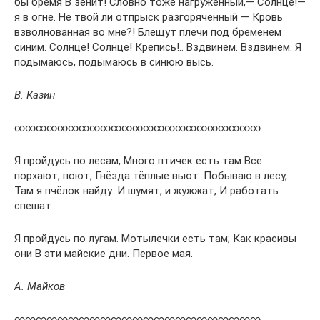
бы бремя В зенит! Словно тоже нагруженный,— Солнце!—
я в огне. Не твой ли отпрыск разгоряченный — Кровь
взволнованная во мне?! Блещут плечи под бременем
синим. Солнце! Солнце! Крепись!.. Вздвинем. Вздвинем. Я
подымаюсь, подымаюсь в синюю высь.
В. Казин
∞∞∞∞∞∞∞∞∞∞∞∞∞∞∞∞∞∞∞∞∞∞∞
Я пройдусь по лесам, Много птичек есть там Все
порхают, поют, Гнёзда тёплые вьют. Побываю в лесу,
Там я пчёлок найду: И шумят, и жужжат, И работать
спешат.
Я пройдусь по лугам. Мотылечки есть там; Как красивы
они В эти майские дни. Первое мая.
А. Майков
∞∞∞∞∞∞∞∞∞∞∞∞∞∞∞∞∞∞∞∞∞∞∞