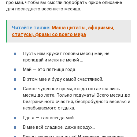
про май, чтобы вы смогли подобрать яркое описание
для последнего весеннего месяца.
Читайте также:
Маша цитаты, афоризмы,
статусы, фразы со всего мира
Пусть нам кружит головы месяц май, не
пропадай и меня не меняй …
Май — это пятница года.
В этом мае я буду самой счастливой.
Самое чудесное время, когда остается лишь
месяц до лета. Только подумать! Всего месяц до
безграничного счастья, беспробудного веселья и
незабываемого отдыха.
Где я ― там всегда май
В мае всё сладкое, даже воздух…
Весны желаем для души! И теплого, ласкового