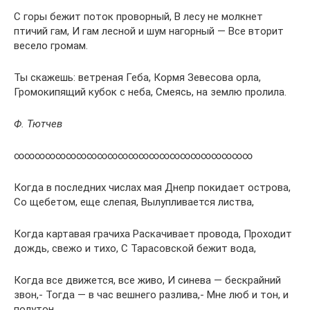
С горы бежит поток проворный, В лесу не молкнет
птичий гам, И гам лесной и шум нагорный — Все вторит
весело громам.
Ты скажешь: ветреная Геба, Кормя Зевесова орла,
Громокипящий кубок с неба, Смеясь, на землю пролила.
Ф. Тютчев
∞∞∞∞∞∞∞∞∞∞∞∞∞∞∞∞∞∞∞∞∞∞∞
Когда в последних числах мая Днепр покидает острова,
Со щебетом, еще слепая, Вылупливается листва,
Когда картавая грачиха Раскачивает провода, Проходит
дождь, свежо и тихо, С Тарасовской бежит вода,
Когда все движется, все живо, И синева — бескрайний
звон,- Тогда — в час вешнего разлива,- Мне люб и тон, и
полутон,