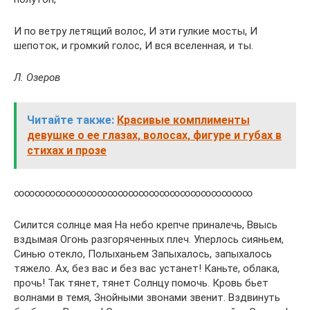
И по ветру летящий волос, И эти гулкие мосты, И
шепоток, и громкий голос, И вся вселенная, и ты.
Л. Озеров
Читайте также:
Красивые комплименты
девушке о ее глазах, волосах, фигуре и губах в
стихах и прозе
∞∞∞∞∞∞∞∞∞∞∞∞∞∞∞∞∞∞∞∞∞∞∞
Силится солнце мая На небо крепче приналечь, Ввысь
вздымая Огонь разгоряченных плеч. Уперлось сияньем,
Синью отекло, Полыханьем Запыхалось, запыхалось
тяжело. Ах, без вас и без вас устанет! Каньте, облака,
прочь! Так тянет, тянет Солнцу помочь. Кровь бьет
волнами в темя, Знойными звонами звенит. Вздвинуть