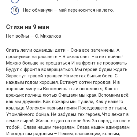
Нас обманули — май переносится на лето.
Стихи на 9 мая
Нет войны — С. Михалков
Спать легли однажды дети – Окна все затемнены. А
проснулись на рассвете – В окнах свет – и нет войны!
Можно больше не прощаться И на фронт не провожать –
Будут с фронта возвращаться, Мы героев будем ждать.
Зарастут травой траншеи На местах былых боёв. С
каждым годом хорошея, Встанут сотни городов. И в
хорошие минуты Вспомнишь ты и вспомню я, Как от
вражьих полчищ лютых Очищали мы края. Вспомним всё:
как мы дружили, Как пожары мы тушили, Как у нашего
крыльца Молоком парным поили Поседевшего от пыли,
Утомлённого бойца. Не забудем тех героев, Что лежат в
земле сырой, Жизнь отдав на поле боя За народ, за нас с
тобой… Слава нашим генералам, Слава нашим адмиралам
И солдатам рядовым – Пешим, плавающим, конным,