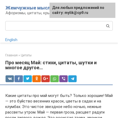
Перейти
Жемчужные мысли
Для любых предложений по
к
Афоризмы, цитаты, крылатые фразы
сайту: mylik@cp9.ru
контенту
Поиск:
English
Главная
»
Цитаты
Про месяц Май: стихи, цитаты, шутки и
многое другое…
Какие цитаты про май могут быть? Только хорошие! Май
― это буйство весенних красок, цветы в садах и на
клумбах. Это чистое звездное небо ночью, нежные
рассветы утром. Май ― первая гроза, расцвет радуги
после теплого дождя. Это росистая трава, звонкое