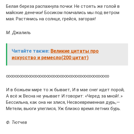
Белая береза распахнула почки: Не стоять же голой в
майские денечки! Босиком помчались мы под ветром
мая. Растянись на солнце, грейся, загорая!
М. Джалиль
Читайте также:
Великие цитаты про
искусство и ремесло(200 цитат)
∞∞∞∞∞∞∞∞∞∞∞∞∞∞∞∞∞∞∞∞∞∞∞
И в божьем мире то ж бывает, И в мае снег идет порой,
А всё ж Весна не унывает И говорит: «Черед за мной!..»
Бессильна, как она ни злися, Несвоевременная дурь,—
Метели, вьюги улеглися, Уж близко время летних бурь.
Ф. Тютчев