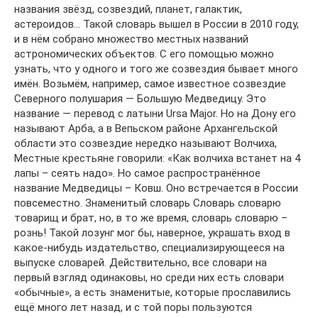
названия звёзд, созвездий, планет, галактик,
астероидов… Такой словарь вышел в России в 2010 году,
и в нём собрано множество местных названий
астрономических объектов. С его помощью можно
узнать, что у одного и того же созвездия бывает много
имён. Возьмём, например, самое известное созвездие
Северного полушария — Большую Медведицу. Это
название — перевод с латыни Ursa Major. Но на Дону его
называют Арба, а в Вепьском районе Архангельской
области это созвездие нередко называют Волчиха,
Местные крестьяне говорили: «Как волчиха встанет на 4
лапы – сеять надо». Но самое распространённое
название Медведицы – Ковш. Оно встречается в России
повсеместно. Знаменитый словарь Словарь словарю
товарищ и брат, но, в то же время, словарь словарю –
рознь! Такой лозунг мог бы, наверное, украшать вход в
какое-нибудь издательство, специализирующееся на
выпуске словарей. Действительно, все словари на
первый взгляд одинаковы, но среди них есть словари
«обычные», а есть знаменитые, которые прославились
ещё много лет назад, и с той поры пользуются