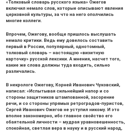
«Толковый словарь русского языка» Ожегов
включил немало слов, которые описывают явления
церковной культуры, за что на него ополчились
многие коллеги.
Впрочем, Ожегову, вообще пришлось выслушать
немало критики. Ведь ему довелось составить
первый в России, популярный, однотомный,
толковый словарь – настоящую «визитную
карточку» русской лексики. А мнения, насчет того,
какие же слова должны туда входить, сильно
различались.
В некрологе Ожегову, Корней Иванович Чуковский,
написал: «Испытывая сильнейший напор и со
стороны защитников штампованной, засорение
речи, и со стороны упрямых ретроградов-пуристов,
Сергей Иванович Ожегов не уступил никому. И это
вполне закономерно, ибо главное свойство его
обаятельной личности – мудрая уравновешенность,
спокойная, светлая вера в науку и в русский народ,