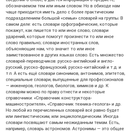
обозначаемом тем или иным словом. Но в обиходе нам
чаще приходится иметь дело с более практическим
подразделением большой «семьи» словарей на группы. В
самом деле: есть словари орфографические, которые
покажут, как пишется то или иное слово; словари
ударений, которые помогут произнести то или иное
слово правильно; словари иностранных слов,
объясняющие нам, что значит то или иное
заимствованное в других языках слово. Есть множество
словарей-переводчиков: русско-английский и англо-
русский, русско-французский, русско-китайский и т.д. и
т.п. А есть ещё словари синонимов, антонимов, эпитетов,
специальные словари, выпущенные для профессионалов
— инженеров, геологов, биологов, химиков и др. К
словарям можно по праву отнести и некоторые
справочники: «Справочник конструктора-
машиностроителя», «Справочник техника-геолога» и др.
Но любой из перечисленных словарей всё равно будет
или лингвистическим, или энциклопедическим. Иногда
словари посвящают самым неожиданным темам. Есть,
например, словарь астрономов. Астронимы — это общее