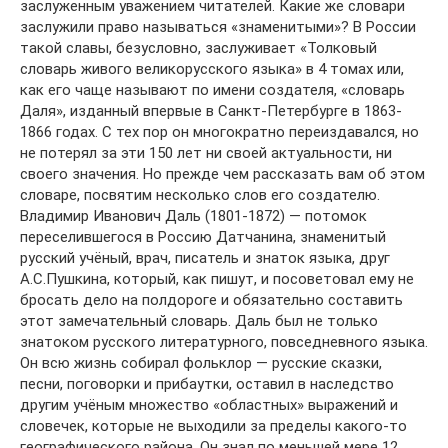
заслуженным уважением читателей. Какие же словари
заслужили право называться «знаменитыми»? В России
такой славы, безусловно, заслуживает «Толковый
словарь живого великорусского языка» в 4 томах или,
как его чаще называют по имени создателя, «словарь
Даля», изданный впервые в Санкт-Петербурге в 1863-
1866 годах. С тех пор он многократно переиздавался, но
не потерял за эти 150 лет ни своей актуальности, ни
своего значения. Но прежде чем рассказать вам об этом
словаре, посвятим несколько слов eгo создателю.
Владимир Иванович Даль (1801-1872) — потомок
переселившегося в Россию Датчанина, знаменитый
русский учёный, врач, писатель и знаток языка, друг
А.С.Пушкина, который, как пишут, и посоветовал ему не
бросать дело на полдороге и обязательно составить
этот замечательный словарь. Даль был не только
знатоком русского литературного, повседневного языка.
Он всю жизнь собирал фольклор — русские сказки,
песни, поговорки и прибаутки, оставил в наследство
другим учёным множество «областных» выражений и
словечек, которые не выходили за пределы какого-то
географического района. Он знал по меньшей мере 12