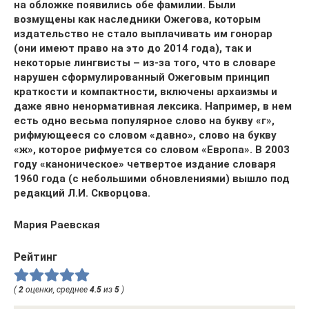
на обложке появились обе фамилии. Были
возмущены как наследники Ожегова, которым
издательство не стало выплачивать им гонорар
(они имеют право на это до 2014 года), так и
некоторые лингвисты – из-за того, что в словаре
нарушен сформулированный Ожеговым принцип
краткости и компактности, включены архаизмы и
даже явно ненормативная лексика. Например, в нем
есть одно весьма популярное слово на букву «г»,
рифмующееся со словом «давно», слово на букву
«ж», которое рифмуется со словом «Европа». В 2003
году «каноническое» четвертое издание словаря
1960 года (с небольшими обновлениями) вышло под
редакций Л.И. Скворцова.
Мария Раевская
Рейтинг
(
2
оценки, среднее
4.5
из
5
)