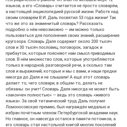
языков, а его «Словарь» считается не просто словарём,
а настоящей энциклопедией русской жизни. Работе над
своим словарём В.И. Даль посвятил 53 года жизни! Так
что же это за знаменитый словарь? Рассказать
подробно о нём невозможно — им можно только
пользоваться для пополнения своих знаний, расширения
кругозора. Словарь Даля содержит около 200 тысяч
слов и 30 тысяч пословиц, поговорок, загадок и
прибауток, которые поясняют нам смысл приводимых
слов. В нём множество слов, которые употребляются
только в народной, разговорной речи, а сколько там
слов и выражений, которые и мы с вами, и наши предки
никогда до Даля и не слышали! А ещё этот словарь
делает то, чего словари, в общем-то, делать не
обязаны: он учит! Словарь Даля никогда не может быть
«закончен полностью» — ведь это словарь «живого
языка». За свой титанический труд Даль получил
Ломоносовскую премию, был награждён медалью и
избран почётным членом Петербургской академии наук.
Но главное, он навсегда остался в памяти потомков, а
его словарь стал настольной книгой многих поколений