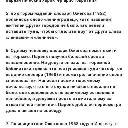
паразитический характер аристократии».
5. Во втором издании словаря Ожегова (1952)
появилось слово «ленинградец», хотя названий
жителей других городов не было. Его велели
вставить туда, чтобы отделить друг от друга слова
«ленивый» и «ленинец».
6. Одному человеку словарь Ожегова помог выйти
из тюрьмы. Парень получил большой срок за
изнасилование. На досуге он взял из тюремной
библиотеки только что поступившее туда четвертое
издание словаря (1960) и посмотрел значение слова
«насиловать». Написал письмо тюремному
начальству, что в его случае никакого насилия не
было: все совершалось по взаимному согласию и
полюбовно, а девушка просто отомстила ему за
отказ на ней жениться. Парень добился пересмотра
дела и вышел на свободу.
7. По инициативе Ожегова в 1958 году в Институте