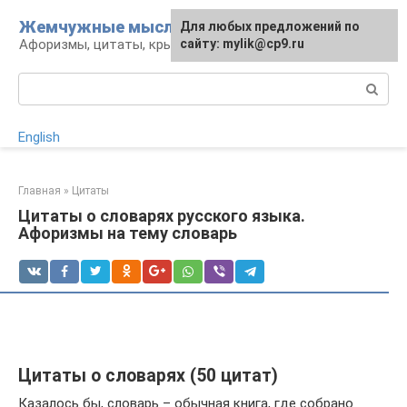
Перейти
Жемчужные мысли
Для любых предложений по
к
Афоризмы, цитаты, крылатые фразы
сайту: mylik@cp9.ru
контенту
Поиск:
English
Главная
»
Цитаты
Цитаты о словарях русского языка.
Афоризмы на тему словарь
Цитаты о словарях (50 цитат)
Казалось бы, словарь – обычная книга, где собрано