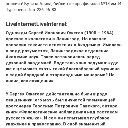
россиян! Бутина Алиса, библиотекарь филиала №13 им. И.
Тургенева, Тел: 236-96-83.
LiveInternetLiveInternet
Однажды Сергей Иванович Ожегов (1900 – 1964)
приехал с коллегами в Ленинград. На вокзале
попросил таксиста отвезти их в Академию. Имелось
в виду, разумеется, Ленинградское отделение
Академии наук. Такси остановилось перед…
духовной академией. Водитель явно подумал: куда
же ещё может ехать такой благообразный мужчина
с седой бородкой и старомодными манерами? Не
иначе, как священник.
У Сергея Ожегова действительно были в роду
священники: его мать был внучатой племянницей
протоиерея Герасима Петровича Павского, автора
книги «Филологические наблюдения над составом
русского языка». И сам он испытывал глубокое
уважение к православию. В свой знаменитый