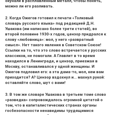
окунали в расплавленный металл, чтобы понять,
можно ли его разливать.
2. Когда Ожегов готовил к печати «Толковый
словарь русского языка» под редакцией Д.Н.
Ушакова (им написано более трети статей), во
второй половине 1930-х годов, цензор придрался к
слову «любовница»: мол, у него «развратный
смысл». Нет такого явления в Советском Союзе!
Ссылки на то, что это слово встречается у русских
классиков, не помогали. А Главлит в то время
находился в Ленинграде, и цензор, приезжая в
Москву, останавливался у одной женщины. И
Ожегов подловил его: а эта дама-то, мол, кем вам
приходится? А? Цензор вздохнул и… махнул рукой:
оставляйте слово, шут с вами!
3. В том же словаре Ушакова в третьем томе слово
«разведка» сопровождалось огромной цитатой о
том, что в капиталистических странах органы
госбезопасности ненавидимы трудящимися