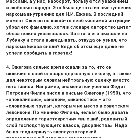
массами, а у нас, наоборот, пользуются уважением
и любовью народа. Это была цитата из выступления
наркома внутренних дел Н.И. Ежова. В последний
момент Ожегов по какой-то необъяснимой интуиции
убрал его фамилию, хотя в словаре авторство цитат
обязательно указывалось. За этого его вызвали на
Лубянку и стали выведывать, откуда он узнал, что
наркома Ежова сняли? Ведь об этом еще даже не
успели сообщить в газетах!
4. Ожегова сильно критиковали за то, что он
включил в свой словарь церковную лексику, а также
дал некоторым словам нейтральную оценку вместо
негативной. Например, знаменитый ученый Федот
Петрович Филин писал в письме Ожегову (1950), что
«апокалипсис», «аналой», «иконостас» – это
«словарные трупы», которым не место в советском
лексиконе. По мнению Филина, нельзя было давать
определение «аристократии» «высший, родовитый
слой господствующего класса, дворянства». Надо
было «подчеркнуть эксплуататорский,