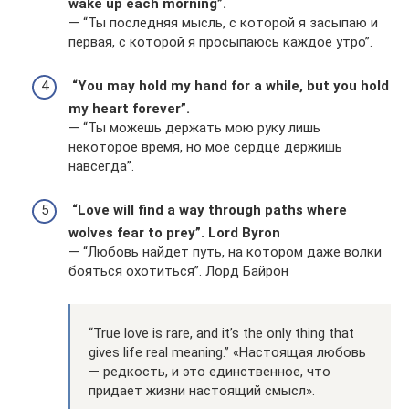
wake up each morning”.
— “Ты последняя мысль, с которой я засыпаю и
первая, с которой я просыпаюсь каждое утро”.
“You may hold my hand for a while, but you hold
my heart forever”.
— “Ты можешь держать мою руку лишь
некоторое время, но мое сердце держишь
навсегда”.
“Love will find a way through paths where
wolves fear to prey”. Lord Byron
— “Любовь найдет путь, на котором даже волки
бояться охотиться”. Лорд Байрон
“True love is rare, and it’s the only thing that
gives life real meaning.” «Настоящая любовь
— редкость, и это единственное, что
придает жизни настоящий смысл».