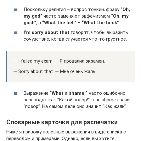
Поскольку религия – вопрос тонкий, фразу
“Oh,
my god”
часто заменяют эвфемизмом
“Oh, my
gosh”
, а
“What the hell”
–
“What the heck”
.
I’m sorry about that
говорят, чтобы выразить
сочувствие, когда случается что-то грустное.
— I failed my exam. — Я провалил экзамен.
— Sorry about that. — Мне очень жаль.
Выражение
“What a shame!”
часто ошибочно
переводят как “Какой позор!”, т. к. shame значит
“позор”. На самом деле оно значит “Как жаль”.
Словарные карточки для распечатки
Ниже я привожу полезные выражения в виде списка с
переводом и примерами. Однако, если вы хотите