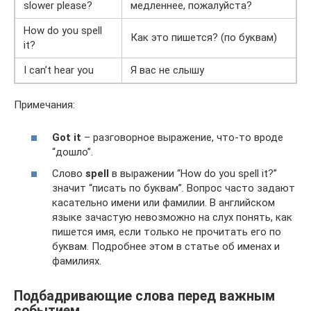
slower please?
медленнее, пожалуйста?
How do you spell
Как это пишется? (по буквам)
it?
I can’t hear you
Я вас не слышу
Примечания:
Got it
– разговорное выражение, что-то вроде
“дошло”.
Слово
spell
в выражении “How do you spell it?”
значит “писать по буквам”. Вопрос часто задают
касательно имени или фамилии. В английском
языке зачастую невозможно на слух понять, как
пишется имя, если только не прочитать его по
буквам. Подробнее этом в статье об именах и
фамилиях.
Подбадривающие слова перед важным
событием