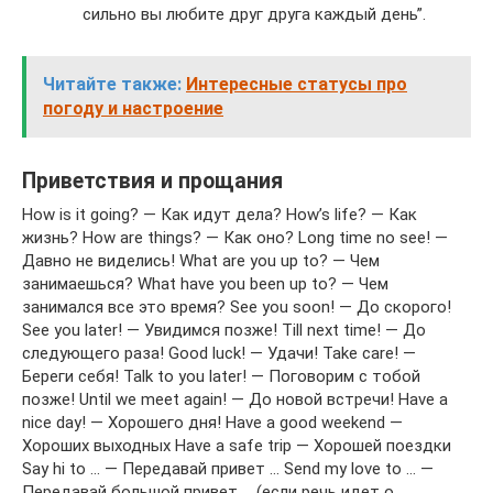
сильно вы любите друг друга каждый день”.
Читайте также:
Интересные статусы про
погоду и настроение
Приветствия и прощания
How is it going? — Как идут дела? How’s life? — Как
жизнь? How are things? — Как оно? Long time no see! —
Давно не виделись! What are you up to? — Чем
занимаешься? What have you been up to? — Чем
занимался все это время? See you soon! — До скорого!
See you later! — Увидимся позже! Till next time! — До
следующего раза! Good luck! — Удачи! Take care! —
Береги себя! Talk to you later! — Поговорим с тобой
позже! Until we meet again! — До новой встречи! Have a
nice day! — Хорошего дня! Have a good weekend —
Хороших выходных Have a safe trip — Хорошей поездки
Say hi to … — Передавай привет … Send my love to … —
Передавай большой привет … (если речь идет о