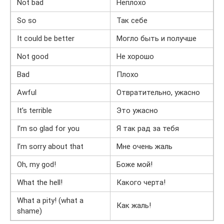
Not bad
Неплохо
So so
Так себе
It could be better
Могло быть и получше
Not good
Не хорошо
Bad
Плохо
Awful
Отвратительно, ужасно
It’s terrible
Это ужасно
I’m so glad for you
Я так рад за тебя
I’m sorry about that
Мне очень жаль
Oh, my god!
Боже мой!
What the hell!
Какого черта!
What a pity! (what a
Как жаль!
shame)