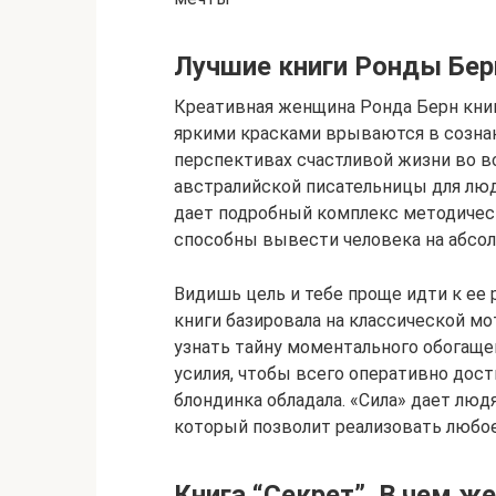
Лучшие книги Ронды Бер
Креативная женщина Ронда Берн книг
яркими красками врываются в сознан
перспективах счастливой жизни во в
австралийской писательницы для люд
дает подробный комплекс методичес
способны вывести человека на абсол
Видишь цель и тебе проще идти к ее 
книги базировала на классической м
узнать тайну моментального обогаще
усилия, чтобы всего оперативно дос
блондинка обладала. «Сила» дает лю
который позволит реализовать любое 
Книга “Секрет”. В чем же