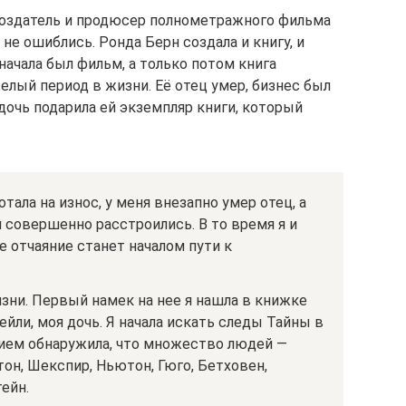
создатель и продюсер полнометражного фильма
не ошиблись. Ронда Берн создала и книгу, и
ачала был фильм, а только потом книга
желый период в жизни. Её отец умер, бизнес был
 дочь подарила ей экземпляр книги, который
отала на износ, у меня внезапно умер отец, а
 совершенно расстроились. В то время я и
е отчаяние станет началом пути к
изни. Первый намек на нее я нашла в книжке
ейли, моя дочь. Я начала искать следы Тайны в
нием обнаружила, что множество людей —
тон, Шекспир, Ньютон, Гюго, Бетховен,
ейн.