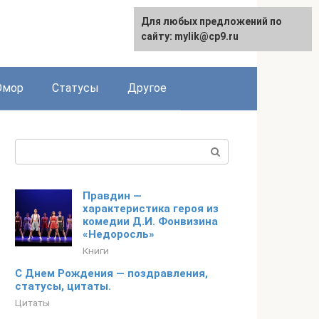
Для любых предложений по
English
сайту: mylik@cp9.ru
мор
Статусы
Другое
Поиск:
Правдин —
характеристика героя из
комедии Д.И. Фонвизина
«Недоросль»
Книги
С Днем Рождения — поздравления,
статусы, цитаты.
Цитаты