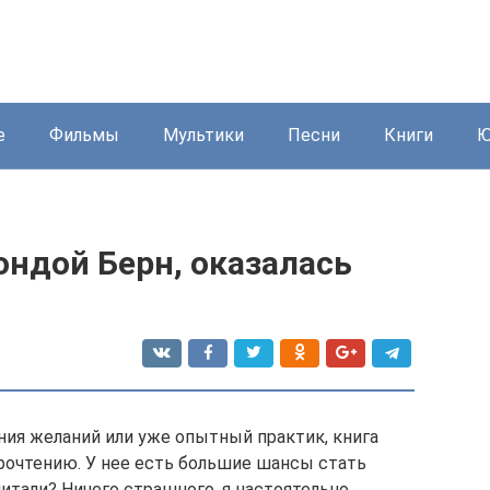
е
Фильмы
Мультики
Песни
Книги
Ю
ондой Берн, оказалась
ния желаний или уже опытный практик, книга
прочтению. У нее есть большие шансы стать
итали? Ничего страшного, я настоятельно