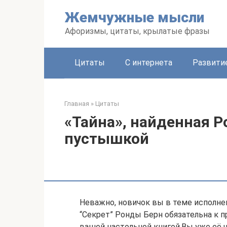
Перейти
Жемчужные мысли
к
контенту
Афоризмы, цитаты, крылатые фразы
Цитаты
С интернета
Развити
Главная
»
Цитаты
«Тайна», найденная Р
пустышкой
Неважно, новичок вы в теме исполне
“Секрет” Ронды Берн обязательна к 
вашей настольной книгой.Вы уже её ч