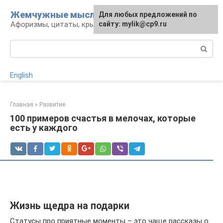
Перейти
Жемчужные мысли
Для любых предложений по
к
Афоризмы, цитаты, крылатые фразы
сайту: mylik@cp9.ru
контенту
Поиск:
English
Главная
»
Развитие
100 примеров счастья в мелочах, которые
есть у каждого
Жизнь щедра на подарки
Статусы про приятные моменты – это чаще рассказы о