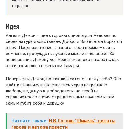
страшно.
Идея
Ангел и Демон – две стороны одной души. Человек по
своей натуре двойственен, Добро и Зло всегда борются
в нём. Предназначение главного героя поэмы – сеять
сомнение, пробуждать лукавые мысли в человеке. За
повиновение Демону Бог может жестоко наказать, как
это и произошло с женихом Тамары.
Повержен и Демон, но так ли жестоко к нему Небо? Оно
даёт изгнаннику шанс спастись через искреннюю
любовь, ведущую к добродетели, но герой не
справляется со своим отрицательным началом и тем
самым губит себя и девушку.
Читайте также:
Н.В. Гоголь "Шинель": цитаты
героев и автора повести