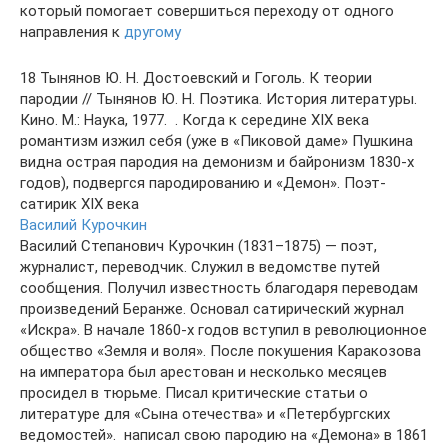
который помогает совершиться переходу от одного
направления к
другому
18 Тынянов Ю. Н. Достоевский и Гоголь. К теории
пародии // Тынянов Ю. Н. Поэтика. История литературы.
Кино. М.: Наука, 1977. ⁠ . Когда к середине XIX века
романтизм изжил себя (уже в «Пиковой даме» Пушкина
видна острая пародия на демонизм и байронизм 1830-х
годов), подвергся пародированию и «Демон». Поэт-
сатирик XIX века
Василий Курочкин
Василий Степанович Курочкин (1831–1875) — поэт,
журналист, переводчик. Служил в ведомстве путей
сообщения. Получил известность благодаря переводам
произведений Беранже. Основал сатирический журнал
«Искра». В начале 1860-х годов вступил в революционное
общество «Земля и воля». После покушения Каракозова
на императора был арестован и несколько месяцев
просидел в тюрьме. Писал критические статьи о
литературе для «Сына отечества» и «Петербургских
ведомостей». ⁠ написал свою пародию на «Демона» в 1861