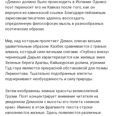
«Демон» должно было происходить в Испании. Однако
поэт переносит его на Кавказ после того, как он
вернулся из кавказской ссылки. Благодаря пейзажным
зарисовкам писателю удалось воссоздать
определенную философскую мысль в разнообразных
поэтических образах.
Мир, над которым пролетает Демон, описан весьма
удивительным образом. Казбек сравнивается с гранью
алмаза, который сиял вечными снегами. «Глубоко внизу»
чернеющий Дарьял характеризуется как жилище змея.
Зеленые берега Арагвы, Кайшаурская долина, угрюмая
Гуд-гора являются прекрасной обстановкой для поэмы
Лермонтова. Тщательно подобранные эпитеты
подчеркивают необузданность и силу природы.
Затем изображены земные красоты великолепной
Грузии. Поэт концентрирует внимание читателя на
увиденном Демоном с высоты его полета «земном
крае». Именно в этом фрагменте текста строки
наполняются жизнью. Здесь появляются различные