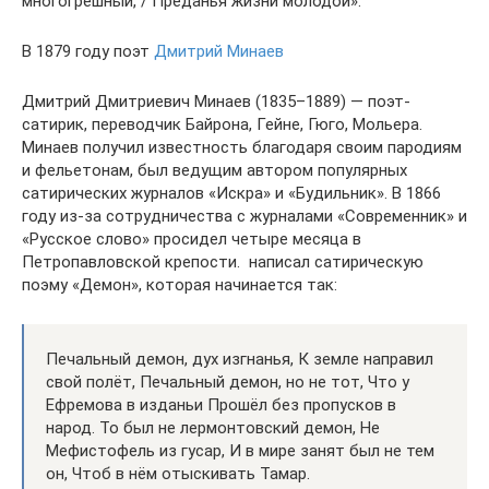
многогрешный, / Преданья жизни молодой».
В 1879 году поэт
Дмитрий Минаев
Дмитрий Дмитриевич Минаев (1835–1889) — поэт-
сатирик, переводчик Байрона, Гейне, Гюго, Мольера.
Минаев получил известность благодаря своим пародиям
и фельетонам, был ведущим автором популярных
сатирических журналов «Искра» и «Будильник». В 1866
году из-за сотрудничества с журналами «Современник» и
«Русское слово» просидел четыре месяца в
Петропавловской крепости. ⁠ написал сатирическую
поэму «Демон», которая начинается так:
Печальный демон, дух изгнанья, К земле направил
свой полёт, Печальный демон, но не тот, Что у
Ефремова в изданьи Прошёл без пропусков в
народ. То был не лермонтовский демон, Не
Мефистофель из гусар, И в мире занят был не тем
он, Чтоб в нём отыскивать Тамар.