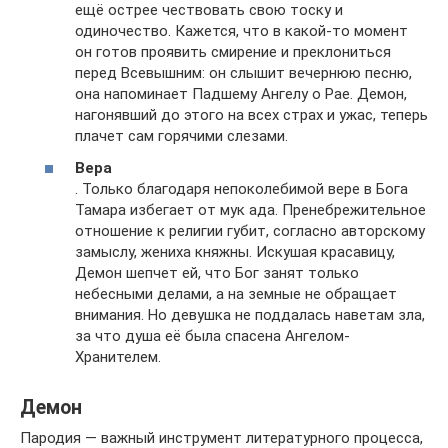
ещё острее чествовать свою тоску и
одиночество. Кажется, что в какой-то момент
он готов проявить смирение и преклониться
перед Всевышним: он слышит вечернюю песню,
она напоминает Падшему Ангелу о Рае. Демон,
нагонявший до этого на всех страх и ужас, теперь
плачет сам горячими слезами.
Вера
. Только благодаря непоколебимой вере в Бога
Тамара избегает от мук ада. Пренебрежительное
отношение к религии губит, согласно авторскому
замыслу, жениха княжны. Искушая красавицу,
Демон шепчет ей, что Бог занят только
небесными делами, а на земные не обращает
внимания. Но девушка не поддалась наветам зла,
за что душа её была спасена Ангелом-
Хранителем.
Демон
Пародия — важный инструмент литературного процесса,