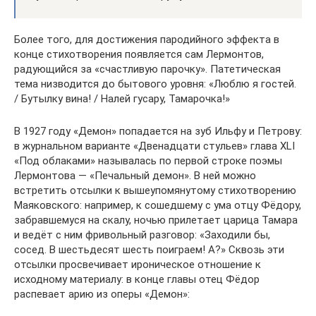
Более того, для достижения пародийного эффекта в
конце стихотворения появляется сам Лермонтов,
радующийся за «счастливую парочку». Патетическая
тема низводится до бытового уровня: «Люблю я гостей.
/ Бутылку вина! / Налей гусару, Тамарочка!»
В 1927 году «Демон» попадается на зуб Ильфу и Петрову:
в журнальном варианте «Двенадцати стульев» глава XLI
«Под облаками» называлась по первой строке поэмы
Лермонтова — «Печальный демон». В ней можно
встретить отсылки к вышеупомянутому стихотворению
Маяковского: например, к сошедшему с ума отцу Фёдору,
забравшемуся на скалу, ночью прилетает царица Тамара
и ведёт с ним фривольный разговор: «Заходили бы,
сосед. В шестьдесят шесть поиграем! А?» Сквозь эти
отсылки просвечивает ироническое отношение к
исходному материалу: в конце главы отец Фёдор
распевает арию из оперы «Демон»: