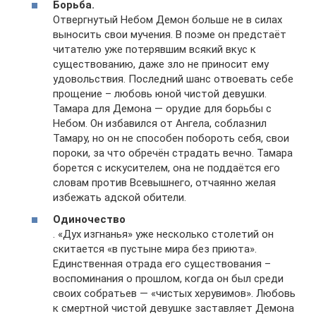
Борьба.
Отвергнутый Небом Демон больше не в силах
выносить свои мучения. В поэме он предстаёт
читателю уже потерявшим всякий вкус к
существованию, даже зло не приносит ему
удовольствия. Последний шанс отвоевать себе
прощение – любовь юной чистой девушки.
Тамара для Демона — орудие для борьбы с
Небом. Он избавился от Ангела, соблазнил
Тамару, но он не способен побороть себя, свои
пороки, за что обречён страдать вечно. Тамара
борется с искусителем, она не поддаётся его
словам против Всевышнего, отчаянно желая
избежать адской обители.
Одиночество
. «Дух изгнанья» уже несколько столетий он
скитается «в пустыне мира без приюта».
Единственная отрада его существования –
воспоминания о прошлом, когда он был среди
своих собратьев — «чистых херувимов». Любовь
к смертной чистой девушке заставляет Демона