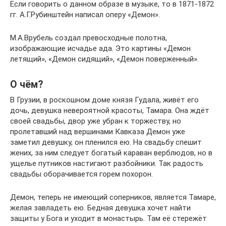
Если говорить о данном образе в музыке, то в 1871-1872
гг. А.Г.Рубинштейн написал оперу «Демон».
М.А.Врубель создал превосходные полотна,
изображающие исчадье ада. Это картины «Демон
летящий», «Демон сидящий», «Демон поверженный».
О чём?
В Грузии, в роскошном доме князя Гудала, живёт его
дочь, девушка невероятной красоты, Тамара. Она ждёт
своей свадьбы, двор уже убран к торжеству, но
пролетавший над вершинами Кавказа Демон уже
заметил девушку, он пленился ею. На свадьбу спешит
жених, за ним следует богатый караван верблюдов, но в
ущелье путников настигают разбойники. Так радость
свадьбы оборачивается горем похорон.
Демон, теперь не имеющий соперников, является Тамаре,
желая завладеть ею. Бедная девушка хочет найти
защиты у Бога и уходит в монастырь. Там её стережёт