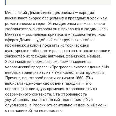
Минаевский Демон лишён демонизма — пародия
высмеивает скорее бесцельных и праздных людей, чем
романтического героя. Этим Демоном движет только
любопытство, в котором он и приравнен к людям. Цель
Минаева — социальная критика, а мчащийся «в ночном
эфире» Демон — удобный «инструмент», чтобы в
ироническом ключе показать исторические и
культурные особенности разных стран, а также пороки и
ханжество их граждан: англичан, французов, немцев.
Заканчивается поэма выражением опасения за
человеческий прогресс: «Прогресса начатое зданье / Из
вековых, гранитных плит / Уже колеблется, дрожит…»
Причина, по которой поэты-сатирики 1860–70-х
выбирали «Демона» как объект пародии, — его
несоответствие «духу времени», оторванность от
современного контекста. Эта оторванность
усугублялась тем, что полный текст поэмы был
опубликован в России относительно недавно: «Демон»
стал новинкой, но не новостью.