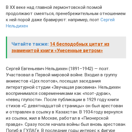
В ХХ веке над главной лермонтовской поэмой
продолжают смеяться, пренебрежительным отношением
к ней порой даже бравируют: например, поэт
Сергей
Нельдихен
Читайте также:
14 бесподобных цитат из
знаменитой книги «Унесенные ветром»
Сергей Евгеньевич Нельдихен (1891–1942) — поэт.
Участвовал в Первой мировой войне. Входил в группу
акмеистов «Цех поэтов», посещал заседания
литературной студии «Звучащая раковина». Нельдихен
воспринимался современниками как «поэт-дурак»,
«певец глупости». После публикации в 1929 году книги
стихов «С девятнадцатой страницы» он был арестован
и отправлен в ссылку в Казахстан. В 1934 году вернулся
из ссылки, жил в Москве, работал в «Пионерской
правде». Сразу после начала войны был вновь арестован.
Погиб в ГУЛАГе. В последние годы интерес к фигуре