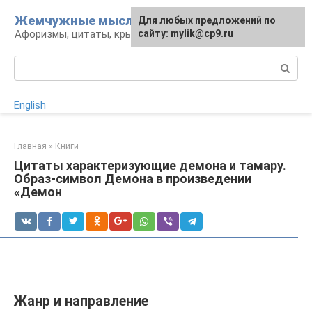
Перейти
Жемчужные мысли
Для любых предложений по
к
Афоризмы, цитаты, крылатые фразы
сайту: mylik@cp9.ru
контенту
Поиск:
English
Главная
»
Книги
Цитаты характеризующие демона и тамару.
Образ-символ Демона в произведении
«Демон
Жанр и направление