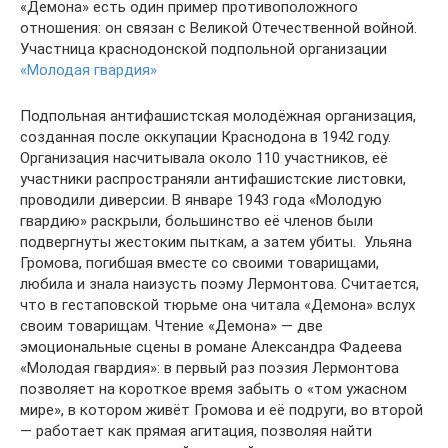
«Демона» есть один пример противоположного
отношения: он связан с Великой Отечественной войной.
Участница краснодонской подпольной организации
«Молодая гвардия»
Подпольная антифашистская молодёжная организация,
созданная после оккупации Краснодона в 1942 году.
Организация насчитывала около 110 участников, её
участники распространяли антифашистские листовки,
проводили диверсии. В январе 1943 года «Молодую
гвардию» раскрыли, большинство её членов были
подвергнуты жестоким пыткам, а затем убиты. ⁠ Ульяна
Громова, погибшая вместе со своими товарищами,
любила и знала наизусть поэму Лермонтова. Считается,
что в гестаповской тюрьме она читала «Демона» вслух
своим товарищам. Чтение «Демона» — две
эмоциональные сцены в романе Александра Фадеева
«Молодая гвардия»: в первый раз поэзия Лермонтова
позволяет на короткое время забыть о «том ужасном
мире», в котором живёт Громова и её подруги, во второй
— работает как прямая агитация, позволяя найти