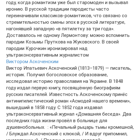
году, когда романтизм уже был старомоден и вызывал
иронию. В русской традиции пародисты часто
переиначивали классиков-романтиков, что связано со
стремительностью смены эпох в русской литературе,
нагонявшей западную «в пятилетку за три года».
Доставалось не одному Лермонтову: можно вспомнить
пародии Козьмы Пруткова на Жуковского. В своей
пародии Курочкин иронизировал над
ультраконсервативным журналистом
Виктором Аскоченским
Виктор Ипатьевич Аскоченский (1813–1879) — писатель,
историк. Получил богословское образование,
исследовал историю православия на Украине. В 1848
году издал первую книгу, посвящённую биографиям
русских писателей. Известность Аскоченскому принёс
антинигилистический роман «Асмодей нашего времени»,
вышедший в 1858 году. С 1852 года издавал
ультраконсервативный журнал «Домашняя беседа». Два
последних года жизни провёл в больнице для
душевнобольных. ⁠ : «Печальный рыцарь тьмы кромешной,
/ Блуждал Аскоченский с клюкой, / И вдруг припомнил,