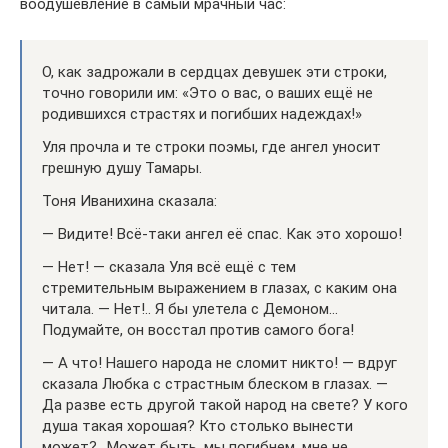
воодушевление в самый мрачный час:
О, как задрожали в сердцах девушек эти строки,
точно говорили им: «Это о вас, о ваших ещё не
родившихся страстях и погибших надеждах!»
Уля прочла и те строки поэмы, где ангел уносит
грешную душу Тамары.
Тоня Иванихина сказала:
— Видите! Всё-таки ангел её спас. Как это хорошо!
— Нет! — сказала Уля всё ещё с тем
стремительным выражением в глазах, с каким она
читала. — Нет!.. Я бы улетела с Демоном…
Подумайте, он восстал против самого бога!
— А что! Нашего народа не сломит никто! — вдруг
сказала Любка с страстным блеском в глазах. —
Да разве есть другой такой народ на свете? У кого
душа такая хорошая? Кто столько вынести
может?.. Может быть, мы погибнем, мне не