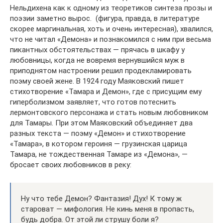
Нельдихена как к одному из теоретиков синтеза прозы и
поэзии заметно вырос. ⁠ (фигура, правда, в литературе
скорее маргинальная, хоть и очень интересная), хвалился,
что не читал «Демона» и познакомился с ним при весьма
пикантных обстоятельствах — прячась в шкафу у
любовницы, когда не вовремя вернувшийся муж в
приподнятом настроении решил продекламировать
поэму своей жене. В 1924 году Маяковский пишет
стихотворение «Тамара и Демон», где с присущим ему
гиперболизмом заявляет, что готов потеснить
лермонтовского персонажа и стать новым любовником
для Тамары. При этом Маяковский объединяет два
разных текста — поэму «Демон» и стихотворение
«Тамара», в котором героиня — грузинская царица
Тамара, не тождественная Тамаре из «Демона», —
бросает своих любовников в реку:
Ну что тебе Демон? Фантазия! Дух! К тому ж
староват — мифология. Не кинь меня в пропасть,
будь добра. От этой ли струшу боли я?