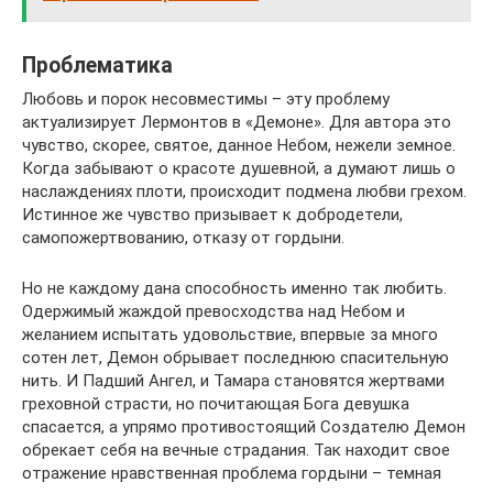
Проблематика
Любовь и порок несовместимы – эту проблему
актуализирует Лермонтов в «Демоне». Для автора это
чувство, скорее, святое, данное Небом, нежели земное.
Когда забывают о красоте душевной, а думают лишь о
наслаждениях плоти, происходит подмена любви грехом.
Истинное же чувство призывает к добродетели,
самопожертвованию, отказу от гордыни.
Но не каждому дана способность именно так любить.
Одержимый жаждой превосходства над Небом и
желанием испытать удовольствие, впервые за много
сотен лет, Демон обрывает последнюю спасительную
нить. И Падший Ангел, и Тамара становятся жертвами
греховной страсти, но почитающая Бога девушка
спасается, а упрямо противостоящий Создателю Демон
обрекает себя на вечные страдания. Так находит свое
отражение нравственная проблема гордыни – темная