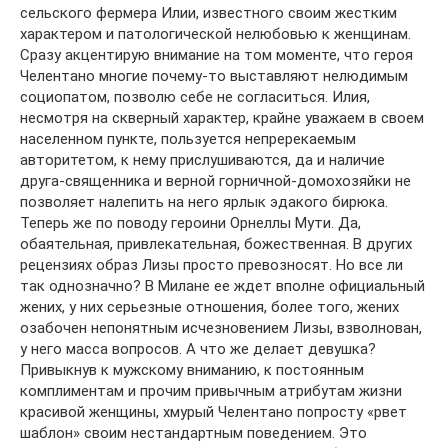
сельского фермера Илии, известного своим жестким
характером и патологической нелюбовью к женщинам.
Сразу акцентирую внимание на том моменте, что героя
Челентано многие почему-то выставляют нелюдимым
социопатом, позволю себе не согласиться. Илия,
несмотря на скверный характер, крайне уважаем в своем
населенном пункте, пользуется непререкаемым
авторитетом, к нему прислушиваются, да и наличие
друга-священника и верной горничной-домохозяйки не
позволяет налепить на него ярлык эдакого бирюка.
Теперь же по поводу героини Орнеллы Мути. Да,
обаятельная, привлекательная, божественная. В других
рецензиях образ Лизы просто превозносят. Но все ли
так однозначно? В Милане ее ждет вполне официальный
жених, у них серьезные отношения, более того, жених
озабочен непонятным исчезновением Лизы, взволнован,
у него масса вопросов. А что же делает девушка?
Привыкнув к мужскому вниманию, к постоянным
комплиментам и прочим привычным атрибутам жизни
красивой женщины, хмурый Челентано попросту «рвет
шаблон» своим нестандартным поведением. Это