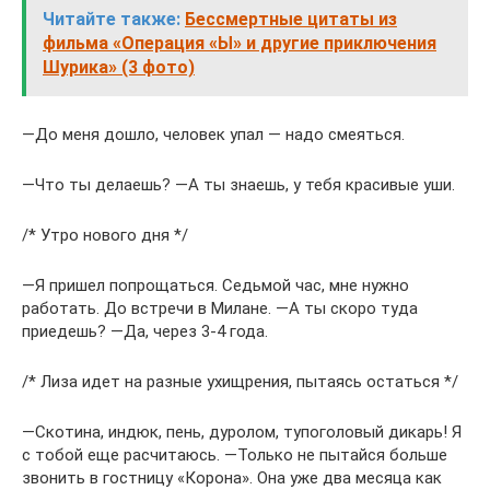
Читайте также:
Бессмертные цитаты из
фильма «Операция «Ы» и другие приключения
Шурика» (3 фото)
―До меня дошло, человек упал — надо смеяться.
―Что ты делаешь? ―А ты знаешь, у тебя красивые уши.
/* Утро нового дня */
―Я пришел попрощаться. Седьмой час, мне нужно
работать. До встречи в Милане. ―А ты скоро туда
приедешь? ―Да, через 3-4 года.
/* Лиза идет на разные ухищрения, пытаясь остаться */
―Скотина, индюк, пень, дуролом, тупоголовый дикарь! Я
с тобой еще расчитаюсь. ―Только не пытайся больше
звонить в гостницу «Корона». Она уже два месяца как