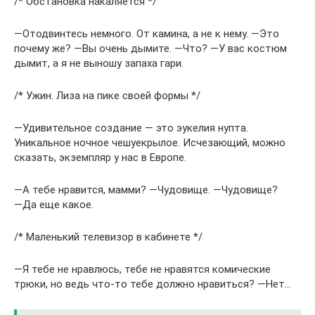
/* Обстановка накаляется */
―Отодвинтесь немного. От камина, а не к нему. ―Это
почему же? ―Вы очень дымите. ―Что? ―У вас костюм
дымит, а я не выношу запаха гари.
/* Ужин. Лиза на пике своей формы */
―Удивительное создание — это эукелия нупта.
Уникальное ночное чешуекрылое. Исчезающий, можно
сказать, экземпляр у нас в Европе.
―А тебе нравится, мамми? ―Чудовище. ―Чудовище?
―Да еще какое.
/* Маленький телевизор в кабинете */
―Я тебе не нравлюсь, тебе не нравятся комические
трюки, но ведь что-то тебе должно нравиться? ―Нет…