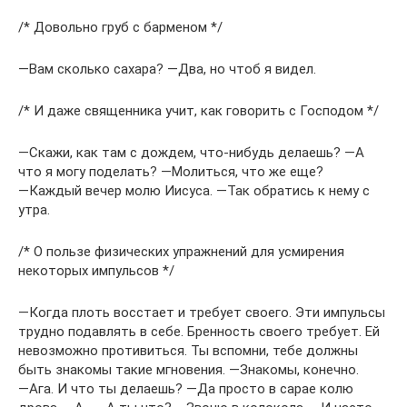
/* Довольно груб с барменом */
―Вам сколько сахара? ―Два, но чтоб я видел.
/* И даже священника учит, как говорить с Господом */
―Скажи, как там с дождем, что-нибудь делаешь? ―А
что я могу поделать? ―Молиться, что же еще?
―Каждый вечер молю Иисуса. ―Так обратись к нему с
утра.
/* О пользе физических упражнений для усмирения
некоторых импульсов */
―Когда плоть восстает и требует своего. Эти импульсы
трудно подавлять в себе. Бренность своего требует. Ей
невозможно противиться. Ты вспомни, тебе должны
быть знакомы такие мгновения. ―Знакомы, конечно.
―Ага. И что ты делаешь? ―Да просто в сарае колю