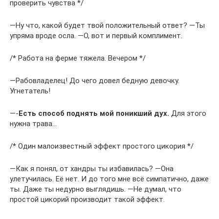
проверить чувства */
―Ну что, какой будет твой положительный ответ? ―Ты
упряма вроде осла. ―О, вот и первый комплимент.
/* Работа на ферме тяжела. Вечером */
―Рабовладелец! До чего довел бедную девочку.
Угнетатель!
―-
Есть способ поднять мой поникший дух.
Для этого
нужна трава…
/* Один малоизвестный эффект простого цикория */
―Как я понял, от хандры ты избавилась? ―Она
улетучилась. Её нет. И до того мне всё симпатично, даже
ты. Даже ты недурно выглядишь. ―Не думал, что
простой цикорий производит такой эффект.