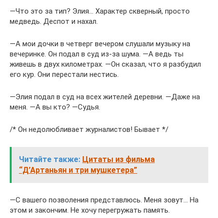
―Что это за тип? Элия… Характер скверный, просто
медведь. Деспот и нахал.
―А мои дочки в четверг вечером слушали музыку на
вечеринке. Он подал в суд из-за шума. ―А ведь ты
живешь в двух километрах. ―Он сказал, что я разбудил
его кур. Они перестали нестись.
―Элия подал в суд на всех жителей деревни. ―Даже на
меня. ―А вы кто? ―Судья.
/* Он недолюбливает журналистов! Бывает */
Читайте также:
Цитаты из фильма
“Д’Артаньян и три мушкетера”
―С вашего позволения представлюсь. Меня зовут… На
этом и закончим. Не хочу перегружать память.