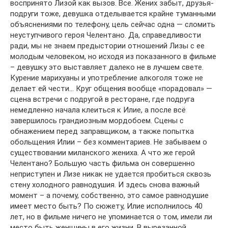
воспринято Лизой как вызов. Все. Жених забыт, друзья-
подруги тоже, девушка отделывается крайне туманными
объяснениями по телефону, цель сейчас одна — сломить
неуступчивого героя Челентано. Да, справедливости
ради, мы не знаем предыстории отношений Лизы с ее
молодым человеком, но исходя из показанного в фильме
– девушку это выставляет далеко не в лучшем свете.
Курение марихуаны и употребление алкоголя тоже не
делает ей чести… Круг общения вообще «порадовал» —
сцена встречи с подругой в ресторане, где подруга
немедленно начала клеиться к Илие, а после всё
завершилось грандиозным мордобоем. Сцены с
обнажением перед заправщиком, а также попытка
обольщения Илии – без комментариев. Не забываем о
существовании миланского жениха. А что же герой
Челентано? Большую часть фильма он совершенно
неприступен и Лизе никак не удается пробиться сквозь
стену холодного равнодушия. И здесь снова важный
момент – а почему, собственно, это самое равнодушие
имеет место быть? По сюжету, Илие исполнилось 40
лет, но в фильме ничего не упоминается о том, имели ли
место быть женщины в его жизни. В вырезанной