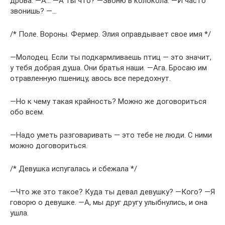
дрова. ―А… ―А ты что? ―Звоню в колокола. ―И часто
звонишь? ―…
/* Поле. Вороны. Фермер. Элия оправдывает свое имя */
―Молодец. Если ты подкармливаешь птиц — это значит,
у тебя добрая душа. Они братья наши. ―Ага. Бросаю им
отравленную пшеницу, авось все передохнут.
―Но к чему такая крайность? Можно же договориться
обо всем.
―Надо уметь разговаривать — это тебе не люди. С ними
можно договориться.
/* Девушка испугалась и сбежала */
―Что же это такое? Куда ты девал девушку? ―Кого? ―Я
говорю о девушке. ―А, мы друг другу улыбнулись, и она
ушла.