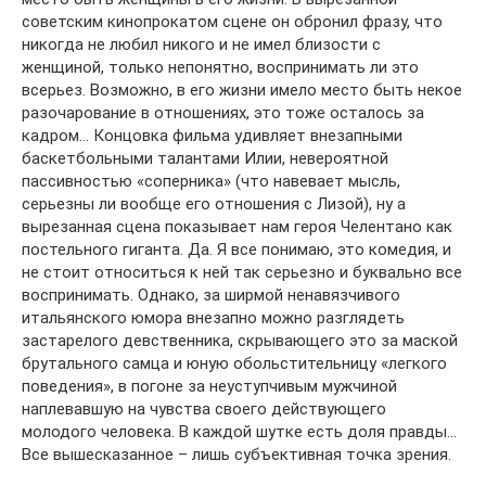
советским кинопрокатом сцене он обронил фразу, что
никогда не любил никого и не имел близости с
женщиной, только непонятно, воспринимать ли это
всерьез. Возможно, в его жизни имело место быть некое
разочарование в отношениях, это тоже осталось за
кадром… Концовка фильма удивляет внезапными
баскетбольными талантами Илии, невероятной
пассивностью «соперника» (что навевает мысль,
серьезны ли вообще его отношения с Лизой), ну а
вырезанная сцена показывает нам героя Челентано как
постельного гиганта. Да. Я все понимаю, это комедия, и
не стоит относиться к ней так серьезно и буквально все
воспринимать. Однако, за ширмой ненавязчивого
итальянского юмора внезапно можно разглядеть
застарелого девственника, скрывающего это за маской
брутального самца и юную обольстительницу «легкого
поведения», в погоне за неуступчивым мужчиной
наплевавшую на чувства своего действующего
молодого человека. В каждой шутке есть доля правды…
Все вышесказанное – лишь субъективная точка зрения.