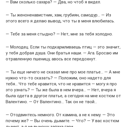
— Вам сколько сахара? — Два, но чтоб я видел.
— Ты женоненавистник, хам, грубиян, самодур… — Из
этого всего я делаю вывод, что ты в меня влюбилась.
— Тебе за меня стыдно? — Нет, мне за тебя холодно.
— Молодец. Если ты подкармливаешь птиц — это значит,
у тебя добрая душа. Они братья наши. — Ага. Бросаю им
отравленную пшеницу, авось все передохнут.
— Ты еще ничего не сказал мне про мое платье… — А мне
нужно что-то сказать? — Положим, оно надето для
тебя… Что тебе нравится, что не нравится — могу я про
это узнать? — Ты же была в нем вчера… — Нет, вчера я
была одета в другое платье, а сегодня на мне костюм от
Валентино. — От Валентино… Так он не твой…
— Отодвинтесь немного. От камина, а не к нему. — Это
почему же? — Вы очень дымите. — Что? — У вас костюм
дымит, а я не выношу запаха гари.