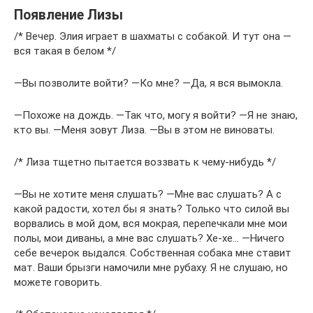
Появление Лизы
/* Вечер. Элия играет в шахматы с собакой. И тут она —
вся такая в белом */
―Вы позволите войти? ―Ко мне? ―Да, я вся вымокла.
―Похоже на дождь. ―Так что, могу я войти? ―Я не знаю,
кто вы. ―Меня зовут Лиза. ―Вы в этом не виноваты.
/* Лиза тщетно пытается воззвать к чему-нибудь */
―Вы не хотите меня слушать? ―Мне вас слушать? А с
какой радости, хотел бы я знать? Только что силой вы
ворвались в мой дом, вся мокрая, перепечкали мне мои
полы, мои диваны, а мне вас слушать? Хе-хе… ―Ничего
себе вечерок выдался. Собственная собака мне ставит
мат. Ваши брызги намочили мне рубаху. Я не слушаю, но
можете говорить.