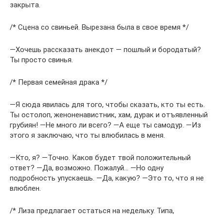
закрыта.
/* Сцена со свиньей. Вырезана была в свое время */
―Хочешь рассказать анекдот — пошлый и бородатый?
Ты просто свинья.
/* Первая семейная драка */
―Я сюда явилась для того, чтобы сказать, кто ты есть.
Ты остолоп, женоненавистник, хам, дурак и отъявленный
грубиян! ―Не много ли всего? ―А еще ты самодур. ―Из
этого я заключаю, что ты влюбилась в меня.
―Кто, я? ―Точно. Каков будет твой положительный
ответ? ―Да, возможно. Пожалуй… ―Но одну
подробность упускаешь. ―Да, какую? ―Это то, что я не
влюблен.
/* Лиза предлагает остаться на недельку. Типа,