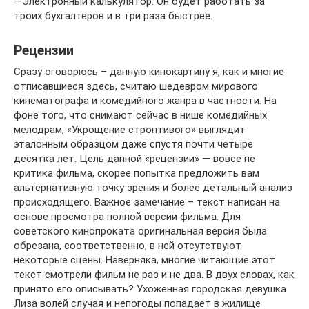
―Электронный калькулятор. Он будет работать за
троих бухгалтеров и в три раза быстрее.
Рецензии
Сразу оговорюсь – данную кинокартину я, как и многие
отписавшиеся здесь, считаю шедевром мирового
кинематографа и комедийного жанра в частности. На
фоне того, что снимают сейчас в нише комедийных
мелодрам, «Укрощение строптивого» выглядит
эталонным образцом даже спустя почти четыре
десятка лет. Цель данной «рецензии» — вовсе не
критика фильма, скорее попытка предложить вам
альтернативную точку зрения и более детальный анализ
происходящего. Важное замечание – текст написан на
основе просмотра полной версии фильма. Для
советского кинопроката оригинальная версия была
обрезана, соответственно, в ней отсутствуют
некоторые сцены. Наверняка, многие читающие этот
текст смотрели фильм не раз и не два. В двух словах, как
принято его описывать? Ухоженная городская девушка
Лиза волей случая и непогоды попадает в жилище