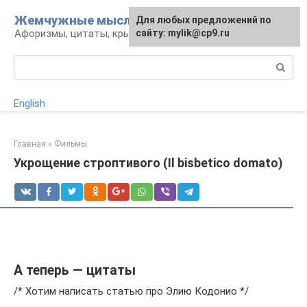
Перейти
Жемчужные мысли
Для любых предложений по
к
Афоризмы, цитаты, крылатые фразы
сайту: mylik@cp9.ru
контенту
Поиск:
English
Главная
»
Фильмы
Укрощение строптивого (Il bisbetico domato)
А теперь — цитаты
/* Хотим написать статью про Элию Кодонио */