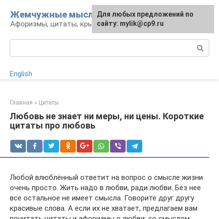
Перейти
Жемчужные мысли
Для любых предложений по
к
Афоризмы, цитаты, крылатые фразы
сайту: mylik@cp9.ru
контенту
Поиск:
English
Главная
»
Цитаты
Любовь не знает ни меры, ни цены. Короткие
цитаты про любовь
Любой влюблённый ответит на вопрос о смысле жизни
очень просто. Жить надо в любви, ради любви. Без нее
все остальное не имеет смысла. Говорите друг другу
красивые слова. А если их не хватает, предлагаем вам
почитать цитаты и афоризмы о любви: со смыслом,