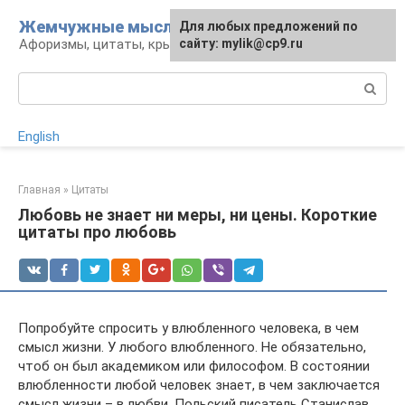
Перейти
Жемчужные мысли
Для любых предложений по
к
Афоризмы, цитаты, крылатые фразы
сайту: mylik@cp9.ru
контенту
Поиск:
English
Главная
»
Цитаты
Любовь не знает ни меры, ни цены. Короткие
цитаты про любовь
Попробуйте спросить у влюбленного человека, в чем
смысл жизни. У любого влюбленного. Не обязательно,
чтоб он был академиком или философом. В состоянии
влюбленности любой человек знает, в чем заключается
смысл жизни – в любви. Польский писатель Станислав