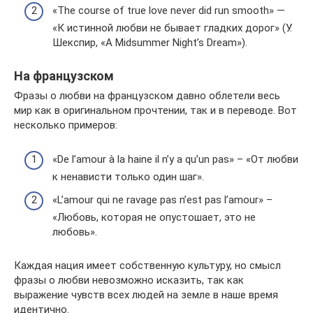
«The course of true love never did run smooth» —
«К истинной любви не бывает гладких дорог» (У.
Шекспир, «A Midsummer Night’s Dream»).
На французском
Фразы о любви на французском давно облетели весь
мир как в оригинальном прочтении, так и в переводе. Вот
несколько примеров:
«De l’amour à la haine il n’y a qu’un pas» – «От любви
к ненависти только один шаг».
«L’amour qui ne ravage pas n’est pas l’amour» –
«Любовь, которая не опустошает, это не
любовь».
Каждая нация имеет собственную культуру, но смысл
фразы о любви невозможно исказить, так как
выражение чувств всех людей на земле в наше время
идентично.