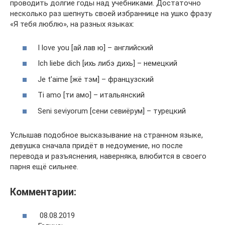
проводить долгие годы над учебниками. Достаточно
несколько раз шепнуть своей избраннице на ушко фразу
«Я тебя люблю», на разных языках:
I love you [ай лав ю] – английский
Ich liebe dich [ихь либэ дихь] – немецкий
Je t’aime [жё тэм] – французский
Ti amo [ти амо] – итальянский
Seni seviyorum [сени севиёрум] – турецкий
Услышав подобное высказывание на странном языке,
девушка сначала придёт в недоумение, но после
перевода и разъяснения, наверняка, влюбится в своего
парня ещё сильнее.
Комментарии:
08.08.2019