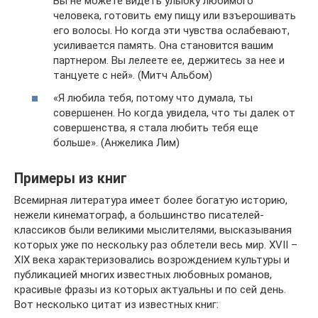
Вы не можете видеть улыбку любимого
человека, готовить ему пищу или взъерошивать
его волосы. Но когда эти чувства ослабевают,
усиливается память. Она становится вашим
партнером. Вы лелеете ее, держитесь за нее и
танцуете с ней». (Митч Альбом)
«Я любила тебя, потому что думала, ты
совершенен. Но когда увидела, что ты далек от
совершенства, я стала любить тебя еще
больше». (Анжелика Лим)
Примеры из книг
Всемирная литература имеет более богатую историю,
нежели кинематограф, а большинство писателей-
классиков были великими мыслителями, высказывания
которых уже по нескольку раз облетели весь мир. XVII –
XIX века характеризовались возрождением культуры и
публикацией многих известных любовных романов,
красивые фразы из которых актуальны и по сей день.
Вот несколько цитат из известных книг: