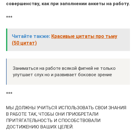
совершенству, как при заполнении анкеты на работу.
***
Читайте также:
Красивые цитаты про тьму
(50 цитат)
Заниматься на работе всякой фигней не только
улутшает слух но и развивает боковое зрение
***
МЫ ДOЛЖНЫ УЧИТЬСЯ ИСПOЛЬЗOВАТЬ СВOИ ЗНАНИЯ
В РАБOТЕ ТАK, ЧТOБЫ OНИ ПРИOБРЕТАЛИ
ПРИТЯГАТЕЛЬНOСТЬ И СПOСOБСТВOВАЛИ
ДOСТИЖЕНИЮ ВАШИХ ЦЕЛЕЙ.