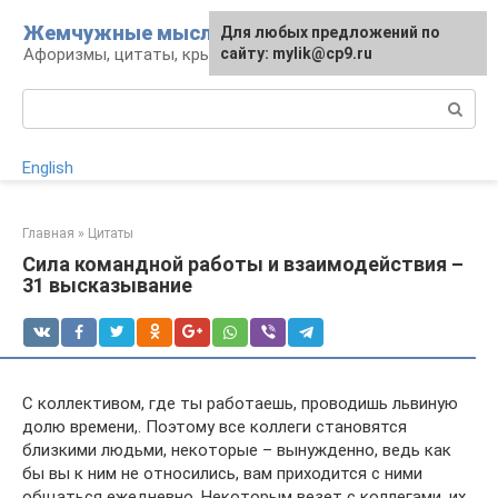
Перейти
Жемчужные мысли
Для любых предложений по
к
Афоризмы, цитаты, крылатые фразы
сайту: mylik@cp9.ru
контенту
Поиск:
English
Главная
»
Цитаты
Сила командной работы и взаимодействия –
31 высказывание
С коллективом, где ты работаешь, проводишь львиную
долю времени,. Поэтому все коллеги становятся
близкими людьми, некоторые – вынужденно, ведь как
бы вы к ним не относились, вам приходится с ними
общаться ежедневно. Некоторым везет с коллегами, их