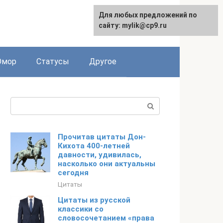
Для любых предложений по
English
сайту: mylik@cp9.ru
мор
Статусы
Другое
Поиск:
Прочитав цитаты Дон-
Кихота 400-летней
давности, удивилась,
насколько они актуальны
сегодня
Цитаты
Цитаты из русской
классики со
словосочетанием «права