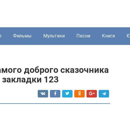
е
Фильмы
Мультики
Песни
Книги
Ю
амого доброго сказочника
 закладки 123