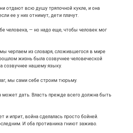
Они отдают всю душу тряпочной кукле, и она
сли ее у них отнимут, дети плачут.
е человека, — но надо еще, чтобы человек мог
мы черпаем из словаря, сложившегося в мире
прошлом жизнь была созвучнее человеческой
на созвучнее нашему языку.
лаг, мы сами себе строим тюрьму.
он может дать. Власть прежде всего должна быть
ет и иприт, война сделалась просто бойней.
оследним. И оба противника гниют заживо.