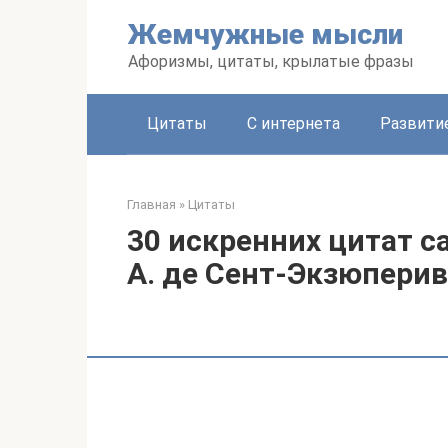
Перейти
Жемчужные мысли
к
контенту
Афоризмы, цитаты, крылатые фразы
Цитаты
С интернета
Развити
Главная
»
Цитаты
30 искренних цитат с
А. де Сент-Экзюперив