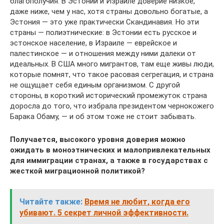
благополучия. В Эстонии и Израиле доверие низкое,
даже ниже, чем у нас, хотя страны довольно богатые, а
Эстония — это уже практически Скандинавия. Но эти
страны — полиэтнические: в Эстонии есть русское и
эстонское население, в Израиле — еврейское и
палестинское — и отношения между ними далеки от
идеальных. В США много мигрантов, там еще живы люди,
которые помнят, что такое расовая сегрегация, и страна
не ощущает себя единым организмом. С другой
стороны, в короткий исторический промежуток страна
доросла до того, что избрала президентом чернокожего
Барака Обаму, — и об этом тоже не стоит забывать.
Получается, высокого уровня доверия можно
ожидать в моноэтнических и малопривлекательных
для иммиграции странах, а также в государст­вах с
жесткой миграционной политикой?
Читайте также:
Время не любит, когда его
убивают. 5 секрет личной эффективности.