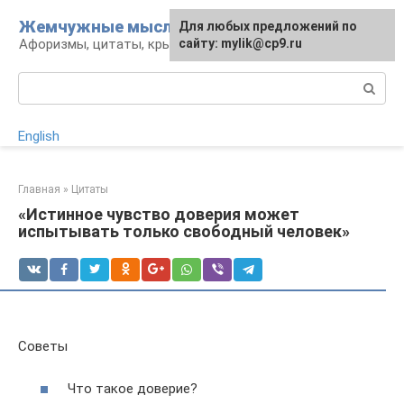
Перейти
Жемчужные мысли
Для любых предложений по
к
Афоризмы, цитаты, крылатые фразы
сайту: mylik@cp9.ru
контенту
Поиск:
English
Главная
»
Цитаты
«Истинное чувство доверия может
испытывать только свободный человек»
Советы
Что такое доверие?