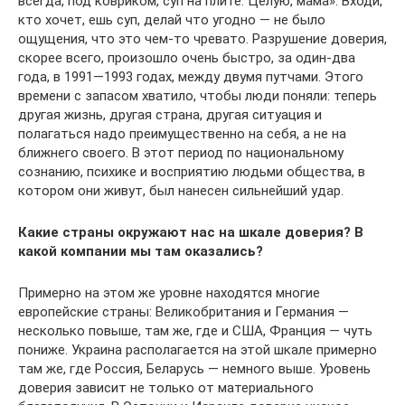
всегда, под ковриком, суп на плите. Целую, мама». Входи,
кто хочет, ешь суп, делай что угодно — не было
ощущения, что это чем-то чревато. Разрушение доверия,
скорее всего, произошло очень быстро, за один-два
года, в 1991—1993 годах, между двумя путчами. Этого
времени с запасом хватило, чтобы люди поняли: теперь
другая жизнь, другая страна, другая ситуация и
полагаться надо преимущественно на себя, а не на
ближнего своего. В этот период по национальному
сознанию, психике и восприятию людьми общества, в
котором они живут, был нанесен сильнейший удар.
Какие страны окружают нас на шкале доверия? В
какой компании мы там оказались?
Примерно на этом же уровне находятся многие
европейские страны: Великобритания и Германия —
несколько повыше, там же, где и США, Франция — чуть
пониже. Украина располагается на этой шкале примерно
там же, где Россия, Беларусь — немного выше. Уровень
доверия зависит не только от материального