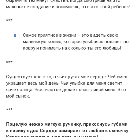
омрачить тех минут счастья, когда смотришь на это
маленькое создание и понимаешь, что это твой ребенок!
***
Самое приятное в жизни – это видеть свою
маленькую копию, которая улыбаясь ползает по
ковру и понимать на сколько ты его любишь!
***
Существует кое-кто, в чьих руках моё сердце. Чей смех
украшает весь мой день. Чья улыбка для меня светит
ярче солнца. Чьё счастье делает счастливой меня. Это
мой сынок.
***
Поцелую нежно мягкую ручонку, прикоснусь губами
к носику едва Сердце замирает от любви к сыночку
Какое это счастье, что есть ты у меня!