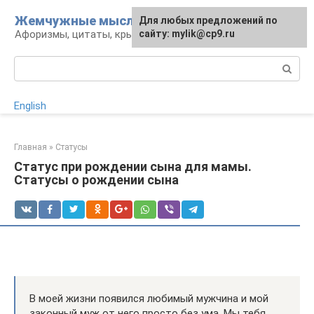
Перейти
Жемчужные мысли
Для любых предложений по
к
Афоризмы, цитаты, крылатые фразы
сайту: mylik@cp9.ru
контенту
Поиск:
English
Главная
»
Статусы
Статус при рождении сына для мамы.
Статусы о рождении сына
В моей жизни появился любимый мужчина и мой
законный муж от него просто без ума. Мы тебя