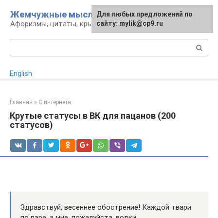
Перейти
Жемчужные мысли
Для любых предложений по
к
Афоризмы, цитаты, крылатые фразы
сайту: mylik@cp9.ru
контенту
Поиск:
English
Главная
»
С интернета
Крутые статусы в ВК для пацанов (200
статусов)
Здравствуй, весеннее обострение! Каждой твари
по паре, а мне, пожалуйста, водки.