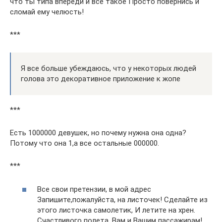
что ты типа впереди и все такое Просто повернись и
сломай ему челюсть!
***
Я все больше убеждаюсь, что у некоторых людей
голова это декоративное приложение к жопе
***
Есть 1000000 девушек, но почему нужна она одна?
Потому что она 1,а все остальные 000000.
***
Все свои претензии, в мой адрес
Запишите,пожалуйста, на листочек! Сделайте из
этого листочка самолетик, И летите на хрен.
Счастливого полета, Вам и Вашим пассажирам!