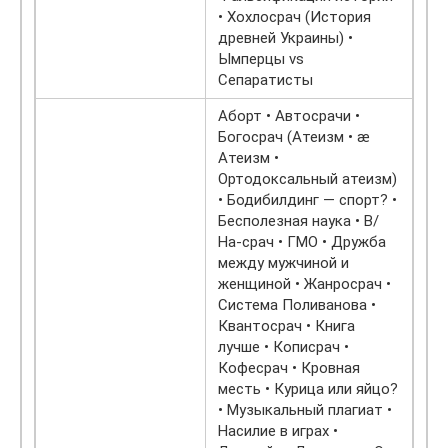
• Хохлосрач (История
древней Украины) •
Ымперцы vs
Сепаратисты
Аборт • Автосрачи •
Богосрач (Атеизм • æ
Атеизм •
Ортодоксальный атеизм)
• Бодибилдинг — спорт? •
Бесполезная наука • В/
На-срач • ГМО • Дружба
между мужчиной и
женщиной • Жанросрач •
Система Поливанова •
Квантосрач • Книга
лучше • Кописрач •
Кофесрач • Кровная
месть • Курица или яйцо?
• Музыкальный плагиат •
Насилие в играх •