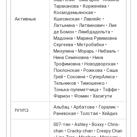
Тараканова • Корженёва •
Космодемьянская •
Активные
Кшесинская • Лавлейс •
Латынина • Литвинович • Лия
де Бомон • Лямбдадельта •
Мадонна • Марина Рувимовна
Сергеева • Метробабки •
Мизулина • Морарь • Нибааль •
Нина Семёновна • Нина
Трофимовна • Новодворская •
Поклонская • Рожкова • Саша
Грей • Соковня • СуперАлиса •
Тельников • Тимошенко •
Тонька-пулеметчица • Тэффи •
Фарион • Фомин • Хасигути
Альбац • Арбатова • Горалик •
בחורות
Раневская • Толстая • Хейдиз
007-тян • Ashley • Boxxy • Chris-
chan • Cracky-chan • Creepy Chan