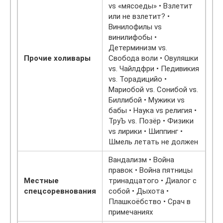
vs «мясоеды» • Взлетит
или не взлетит? •
Винилофилы vs
винилифобы •
Детерминизм vs.
Прочие холивары
Свобода воли • Овуляшки
vs. Чайлдфри • Педивикия
vs. Торадицийо •
Мариобой vs. Сонибой vs.
Биллибой • Мужики vs
бабы • Наука vs религия •
ТруЪ vs. Позёр • Физики
vs лирики • Шиппинг •
Шмель летать не должен
Вандализм • Война
правок • Война пятницы
Местные
тринадцатого • Диалог с
спецсоревнования
собой • Дыхота •
Плашкоёбство • Срач в
примечаниях