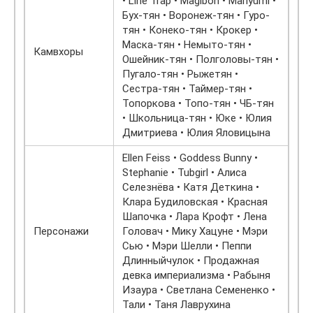
• Line Trap • Magibon • Mariyumi •
Бух-тян • Воронеж-тян • Гуро-
тян • Конеко-тян • Крокер •
Маска-тян • Немыто-тян •
Камвхоры
Ошейник-тян • Полголовы-тян •
Пугало-тян • Рыжетян •
Сестра-тян • Таймер-тян •
Топоркова • Топо-тян • ЧБ-тян
• Школьница-тян • Юке • Юлия
Дмитриева • Юлия Яловицына
Ellen Feiss • Goddess Bunny •
Stephanie • Tubgirl • Алиса
Селезнёва • Катя Деткина •
Клара Будиловская • Красная
Шапочка • Лара Крофт • Лена
Персонажи
Головач • Мику Хацуне • Мэри
Сью • Мэри Шелли • Пеппи
Длинныйчулок • Продажная
девка империализма • Рабыня
Изаура • Светлана Семененко •
Тали • Таня Лаврухина