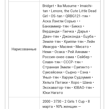
Bridget • Ika Musume • Imaichi-
tan • Lenore, the Cute Little Dead
Girl • OS-tan • QRBG121-тян •
Аска Лэнгли Сорью • •
Банхаммер-тян • Бикко •
Верданди • Гаечка • Дарья •
Двач-тян • Джоконда • Ёцуба •
Земля-тян • Криппи-тян • Лейн
Ивакура • Масяня • Мисато •
Нарисованные
Неми • Осака • Рей Аянами •
Россия-онее-сама • Сейбер •
Славя-тян • СССР-тян •
Странная Эмили • Суигинто •
Суисейсеки • Сырно • Сэна •
Уныл-тян • Харухи Судзумия •
Хельга Патаки • Хоро • Шана •
Экскаватор-тян • ЮВАО-тян •
Юки Нагато
2000 • 3730 • 2 Girls 1 Cup • 8
марта • 90% женщин —