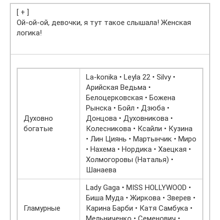
[ + ]
Ой-ой-ой, девочки, я тут такое слышала! Женская
логика!
La-konika • Leyla 22 • Silvy •
Арийская Ведьма •
Белоцерковская • Божена
Рынска • Бойл • Дзюба •
Духовно
Донцова • Духовникова •
богатые
Колесникова • Ксайли • Кузина
• Лин Циянь • Мартынчик • Миро
• Нахема • Нордика • Хаецкая •
Холмогоровы (Наталья) •
Шанаева
Lady Gaga • MISS HOLLYWOOD •
Биша Муда • Жиркова • Зверев •
Гламурные
Карина Барби • Катя Самбука •
Мельниченко • Семенович •