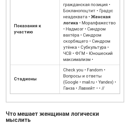
гражданская позиция •
Бокланопоцтит • Градус
неадеквата •
Женская
логика
• Моралфажество
Показания к
• Надмозг • Синдром
участию
вахтёра • Синдром
скорбящего • Синдром
утёнка • Субкультура •
ЧСВ • ФГМ • Юношеский
максимализм •
Check you • Fandom •
Вопросы и ответы
Стадионы
(Google • mail.ru • Yandex) •
Ганза • Лавхейт • • //
Что мешает женщинам логически
мыслить