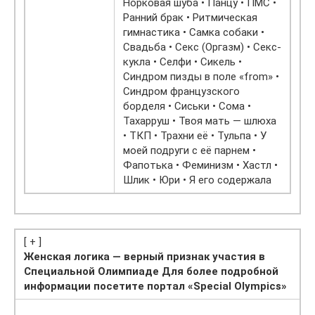
Норковая шуба • Панцу • ПМС •
Ранний брак • Ритмическая
гимнастика • Самка собаки •
Свадьба • Секс (Оргазм) • Секс-
кукла • Селфи • Сикель •
Синдром пизды в поле «from» •
Синдром французского
борделя • Сиськи • Сома •
Тахарруш • Твоя мать — шлюха
• ТКП • Трахни её • Тульпа • У
моей подруги с её парнем •
Фапотька • Феминизм • Хастл •
Шлик • Юри • Я его содержала
[ + ]
Женская логика — верный признак участия в
Специальной Олимпиаде Для более подробной
информации посетите портал «Special Olympics»