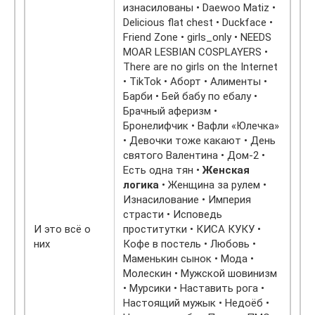
изнасилованы • Daewoo Matiz •
Delicious flat chest • Duckface •
Friend Zone • girls_only • NEEDS
MOAR LESBIAN COSPLAYERS •
There are no girls on the Internet
• TikTok • Аборт • Алименты •
Барби • Бей бабу по ебалу •
Брачный аферизм •
Бронелифчик • Вафли «Юлечка»
• Девочки тоже какают • День
святого Валентина • Дом-2 •
Есть одна тян •
Женская
логика
• Женщина за рулем •
Изнасилование • Империя
страсти • Исповедь
И это всё о
проститутки • КИСА КУКУ •
них
Кофе в постель • Любовь •
Маменькин сынок • Мода •
Молескин • Мужской шовинизм
• Мурсики • Наставить рога •
Настоящий мужык • Недоёб •