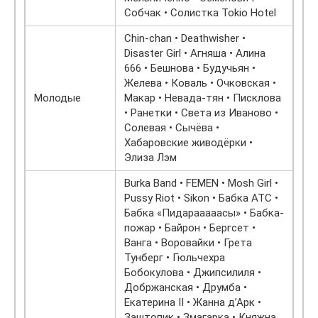
Собчак • Солистка Tokio Hotel
Chin-chan • Deathwisher •
Disaster Girl • Агняша • Алина
666 • Бешнова • Будучьян •
Желева • Коваль • Очковская •
Молодые
Макар • Невада-тян • Писклова
• Ранетки • Света из Иваново •
Солевая • Сычёва •
Хабаровские живодёрки •
Элиза Лэм
Burka Band • FEMEN • Mosh Girl •
Pussy Riot • Sikon • Бабка АТС •
Бабка «Пидарааааасы» • Бабка-
пожар • Байрон • Бергсет •
Ванга • Воровайки • Грета
Тунберг • Гюльчехра
Бобокулова • Джипсилиля •
Добржанская • Друмба •
Екатерина II • Жанна д’Арк •
Заштопик • Змагарка • Княжна