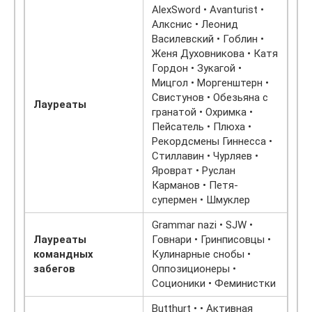
AlexSword • Avanturist •
Алкснис • Леонид
Василевский • Гоблин •
Женя Духовникова • Катя
Гордон • Зукагой •
Мицгол • Моргенштерн •
Свистунов • Обезьяна с
Лауреаты
гранатой • Охримка •
Пейсатель • Плюха •
Рекордсмены Гиннесса •
Стиллавин • Чурляев •
Яроврат • Руслан
Карманов • Петя-
супермен • Шмуклер
Grammar nazi • SJW •
Лауреаты
Говнари • Гринписовцы •
командных
Кулинарные снобы •
забегов
Оппозиционеры •
Соционики • Феминистки
Butthurt • • Активная