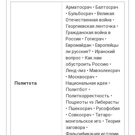
Арматосрач • Балтосрач
• Бульбосрач • Великая
Отечественная война •
Георгиевская ленточка •
Гражданская война в
России • Гогисрач •
Евромайдан • Европейцы
ли русские? • Иранский
вопрос • Как нам
обустроить Россию •
Ленд-лиз • Мавзолеесрач
• Москвосрач •
Политота
Национальная идея •
Политбот •
Политкорректность •
Поцреоты vs Либерасты
• Пшекосрач • Русофобия
• Совкосрач • Татаро-
монгольское иго • Теория
заговора •
Фальсификация истории