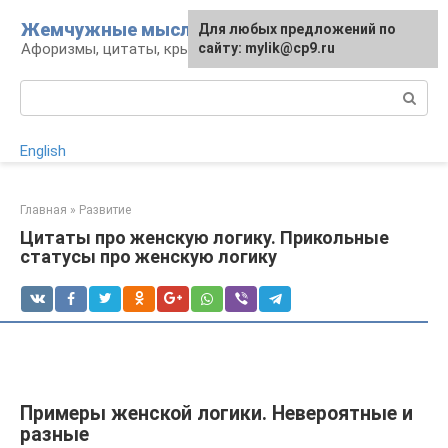
Перейти
Жемчужные мысли
Для любых предложений по
к
Афоризмы, цитаты, крылатые фразы
сайту: mylik@cp9.ru
контенту
Поиск:
English
Главная
»
Развитие
Цитаты про женскую логику. Прикольные
статусы про женскую логику
Примеры женской логики. Невероятные и
разные