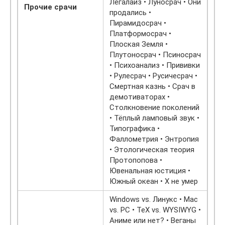
Легалайз • Луносрач • Они
Прочие срачи
продались •
Пирамидосрач •
Платформосрач •
Плоская Земля •
Плутоносрач • Псиносрач
• Психоанализ • Прививки
• Рулесрач • Русичесрач •
Смертная казнь • Срач в
демотиваторах •
Столкновение поколений
• Тёплый ламповый звук •
Типографика •
Фаллометрия • Энтропия
• Этологическая теория
Протопопова •
Ювенальная юстиция •
Южный океан • X не умер
Windows vs. Линукс • Mac
vs. PC • TeX vs. WYSIWYG •
Аниме или нет? • Веганы