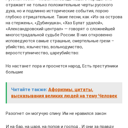
отражает не только положительные черты русского
духа, но и подлинно исторические события, порою
глубоко отрицательные. Такие песни, как «Из-за острова
на стержень», «Дубинушка», «Хаз Булат удалой»,
«Александровский централ» — говорят о сложнейшей
многострадальной судьбе России. В них откровенно
исповедуются самые страшные, смертельные грехи –
убийство, язычество, вольнодумство,
вероотступничество, цареубийство:
Но настанет пора и проснется народ, Есть преступники
большие
Читайте также:
Афоризмы, цитаты,
высказывания великих людей на тему Человек
Разогнет он могучую спину. Им не нравился закон
И на бар, на царя, на попов и господ , И они за правду