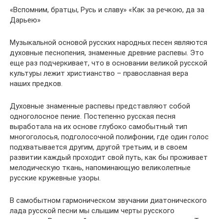
«Вспомним, братцы, Русь и славу» «Как за речкою, да за
Дарьею»
Музыкальной основой русских народных песен являются
духовные песнопения, знаменные древние распевы. Это
еще раз подчеркивает, что в основании великой русской
культуры лежит христианство – православная вера
наших предков.
Духовные знаменные распевы представляют собой
одноголосное пение. Постепенно русская песня
выработала на их основе глубоко самобытный тип
многоголосья, подголосочной полифонии, где один голос
подхватывается другим, другой третьим, и в своем
развитии каждый проходит свой путь, как бы проживает
мелодическую ткань, напоминающую великолепные
русские кружевные узоры.
В самобытном гармоническом звучании диатонического
лада русской песни мы слышим черты русского