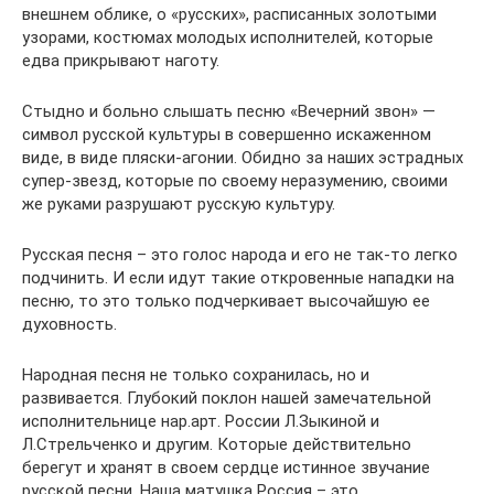
внешнем облике, о «русских», расписанных золотыми
узорами, костюмах молодых исполнителей, которые
едва прикрывают наготу.
Стыдно и больно слышать песню «Вечерний звон» —
символ русской культуры в совершенно искаженном
виде, в виде пляски-агонии. Обидно за наших эстрадных
супер-звезд, которые по своему неразумению, своими
же руками разрушают русскую культуру.
Русская песня – это голос народа и его не так-то легко
подчинить. И если идут такие откровенные нападки на
песню, то это только подчеркивает высочайшую ее
духовность.
Народная песня не только сохранилась, но и
развивается. Глубокий поклон нашей замечательной
исполнительнице нар.арт. России Л.Зыкиной и
Л.Стрельченко и другим. Которые действительно
берегут и хранят в своем сердце истинное звучание
русской песни. Наша матушка Россия – это