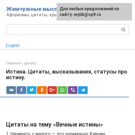
Перейти
Жемчужные мысли
Для любых предложений по
к
Афоризмы, цитаты, крылатые фразы
сайту: mylik@cp9.ru
контенту
Поиск:
English
Главная
»
Цитаты
Истина. Цитаты, высказывания, статусы про
истину.
Цитаты на тему «Вечные истины»
1. Начинать с малого — это нормально Кувшин