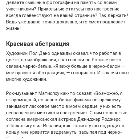
делаете смешные фотографии на память со всеми
участниками? Прикольные статусы про настроение
всегда главенствуют на вашей странице? Так держать!
Ведь уже давно точно доказано, что смех продлевает
жизнь!
Красивая абстракция
Художник Пол Дано однажды сказал, что работал в
цвете, но изображения, с которыми он больше всего
связан, черно-белые. «Я вижу больше в черно-белом —
мне нравится абстракция», — говорил он. И так считают
многие художники.
Рок-музыкант Матисяху как-то сказал: «Возможно, я
старомодный, но черно-белые фильмы по-прежнему
занимают ласковое место в моем сердце, у них есть
несравненная мистика и настроение». С ним полностью
согласна американская актриса Джинджер Роджерс:
«Поскольку я из Испании, как только утро подходит к
концу, мне нравится вздремнуть, засыпая под черно-