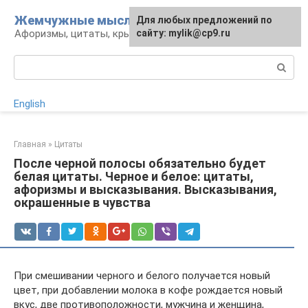
Перейти
Жемчужные мысли
Для любых предложений по
к
Афоризмы, цитаты, крылатые фразы
сайту: mylik@cp9.ru
контенту
Поиск:
English
Главная
»
Цитаты
После черной полосы обязательно будет
белая цитаты. Черное и белое: цитаты,
афоризмы и высказывания. Высказывания,
окрашенные в чувства
При смешивании черного и белого получается новый
цвет, при добавлении молока в кофе рождается новый
вкус, две противоположности, мужчина и женщина,