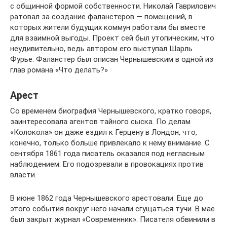
с общинной формой собственности. Николай Гаврилович
ратовал за создание фаланстеров — помещений, в
которых жители будущих коммун работали бы вместе
для взаимной выгоды. Проект сей был утопическим, что
неудивительно, ведь автором его выступал Шарль
Фурье. Фаланстер был описан Чернышевским в одной из
глав романа «Что делать?»
Арест
Со временем биография Чернышевского, кратко говоря,
заинтересовала агентов тайного сыска. По делам
«Колокола» он даже ездил к Герцену в Лондон, что,
конечно, только больше привлекало к нему внимание. С
сентября 1861 года писатель оказался под негласным
наблюдением. Его подозревали в провокациях против
власти.
В июне 1862 года Чернышевского арестовали. Еще до
этого события вокруг него начали сгущаться тучи. В мае
был закрыт журнал «Современник». Писателя обвинили в