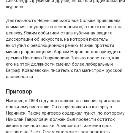
Александр Дружинин и другие) не хотели радикализации
журнала.
Деятельность Чернышевского все больше привлекала
внимания государства и чиновников, ответственных за
цензуру. Ярким событием стала публичная защита
диссертации об искусстве, на которой писатель
выступил с революционной речью. В знак протеста
министр просвещения Авраам Норов не дал присудить
премию Николаю Гавриловичу. Только после того, как
его на этой должности сменил более либеральный
Евграф Ковалевский, писатель стал магистром русской
словесности.
Приговор
Наконец в 1864 году состоялось оглашение приговора
опальному писателю. Он отправлялся на каторгу в
Нерчинск. Также приговор содержал пункт, по которому
Николай Гаврилович должен был провести остаток
жизни в вечной ссылке. Александр II изменил срок
каторги на 7 лет. О чем еще может нам поведать