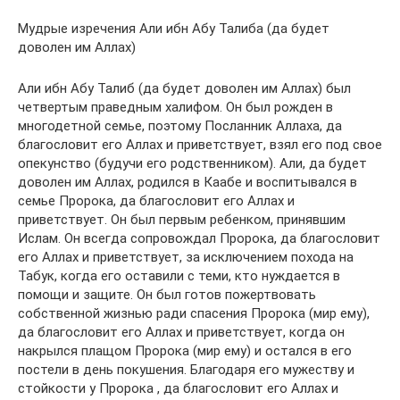
Мудрые изречения Али ибн Абу Талиба (да будет
доволен им Аллах)
Али ибн Абу Талиб (да будет доволен им Аллах) был
четвертым праведным халифом. Он был рожден в
многодетной семье, поэтому Посланник Аллаха, да
благословит его Аллах и приветствует, взял его под свое
опекунство (будучи его родственником). Али, да будет
доволен им Аллах, родился в Каабе и воспитывался в
семье Пророка, да благословит его Аллах и
приветствует. Он был первым ребенком, принявшим
Ислам. Он всегда сопровождал Пророка, да благословит
его Аллах и приветствует, за исключением похода на
Табук, когда его оставили с теми, кто нуждается в
помощи и защите. Он был готов пожертвовать
собственной жизнью ради спасения Пророка (мир ему),
да благословит его Аллах и приветствует, когда он
накрылся плащом Пророка (мир ему) и остался в его
постели в день покушения. Благодаря его мужеству и
стойкости у Пророка , да благословит его Аллах и