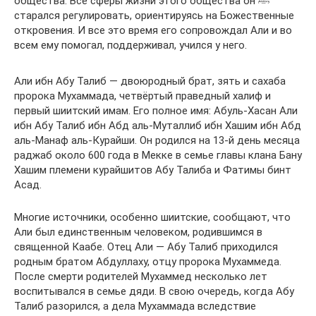
общества. Все сферы жизни этого общества он ﷺ
старался регулировать, ориентируясь на Божественные
откровения. И все это время его сопровождал Али и во
всем ему помогал, поддерживал, учился у него.
Али ибн Абу Талиб — двоюродный брат, зять и сахаба
пророка Мухаммада, четвёртый праведный халиф и
первый шиитский имам. Его полное имя: Абуль-Хасан Али
ибн Абу Талиб ибн Абд аль-Муталлиб ибн Хашим ибн Абд
аль-Манаф аль-Курайши. Он родился на 13-й день месяца
раджаб около 600 года в Мекке в семье главы клана Бану
Хашим племени курайшитов Абу Талиба и Фатимы бинт
Асад.
Многие источники, особенно шиитские, сообщают, что
Али был единственным человеком, родившимся в
священной Каабе. Отец Али — Абу Талиб приходился
родным братом Абдуллаху, отцу пророка Мухаммеда.
После смерти родителей Мухаммед несколько лет
воспитывался в семье дяди. В свою очередь, когда Абу
Талиб разорился, а дела Мухаммада вследствие