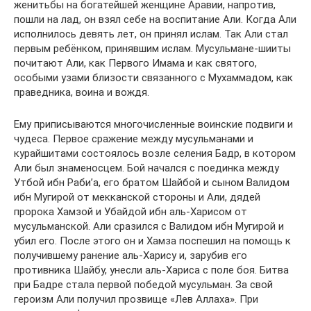
женитьбы на богатейшей женщине Аравии, напротив,
пошли на лад, он взял себе на воспитание Али. Когда Али
исполнилось девять лет, он принял ислам. Так Али стал
первым ребёнком, принявшим ислам. Мусульмане-шииты
почитают Али, как Первого Имама и как святого,
особыми узами близости связанного с Мухаммадом, как
праведника, воина и вождя.
Ему приписываются многочисленные воинские подвиги и
чудеса. Первое сражение между мусульманами и
курайшитами состоялось возле селения Бадр, в котором
Али был знаменосцем. Бой начался с поединка между
Утбой ибн Раби’а, его братом Шайбой и сыном Валидом
ибн Мугирой от мекканской стороны и Али, дядей
пророка Хамзой и Убайдой ибн аль-Харисом от
мусульманской. Али сразился с Валидом ибн Мугирой и
убил его. После этого он и Хамза поспешил на помощь к
получившему ранение аль-Харису и, зарубив его
противника Шайбу, унесли аль-Хариса с поле боя. Битва
при Бадре стала первой победой мусульман. За свой
героизм Али получил прозвище «Лев Аллаха». При