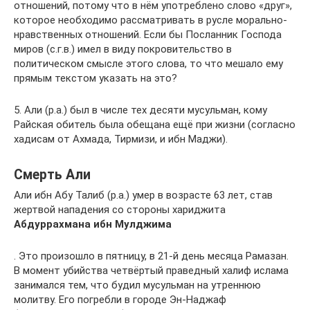
отношений, потому что в нём употреблено слово «друг»,
которое необходимо рассматривать в русле морально-
нравственных отношений. Если бы Посланник Господа
миров (с.г.в.) имел в виду покровительство в
политическом смысле этого слова, то что мешало ему
прямым текстом указать на это?
5. Али (р.а.) был в числе тех десяти мусульман, кому
Райская обитель была обещана ещё при жизни (согласно
хадисам от Ахмада, Тирмизи, и ибн Маджи).
Смерть Али
Али ибн Абу Талиб (р.а.) умер в возрасте 63 лет, став
жертвой нападения со стороны хариджита
Абдуррахмана ибн Мулджима
. Это произошло в пятницу, в 21-й день месяца Рамазан.
В момент убийства четвёртый праведный халиф ислама
занимался тем, что будил мусульман на утреннюю
молитву. Его погребли в городе Эн-Наджаф