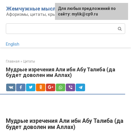
Перейти
Жемчужные мысли
Для любых предложений по
к
Афоризмы, цитаты, крылатые фразы
сайту: mylik@cp9.ru
контенту
Поиск:
English
Главная
»
Цитаты
Мудрые изречения Али ибн Абу Талиба (да
будет доволен им Аллах)
Мудрые изречения Али ибн Абу Талиба (да
будет доволен им Аллах)