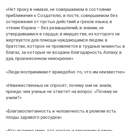
«Нет проку в намазе, не совершаемом в состоянии
приближения к Создателю; в посте, совершаемом без
остережения от пустых действий и грехов языка; в
чтении Корана – без размышлений; в знании, не
утвердившимся в сердце; в имуществе, из которого не
жертвуется для помощи нуждающимся людям; в
братстве, которое не проявляется в трудные моменты; в
благах, за которые не воздана благодарность Аллаху; в
дуа, произнесенном неискренне»
«Люди воспринимают враждебно то, что им неизвестно»
«Невежественных не спросят, почему они не знали,
прежде чем ученые не ответят на вопрос: «Почему не
учили?»
«Благовоспитанность и человечность в религии есть
плоды здравого рассудка»
«Кто истинно умен, тот краток и лаконичен в речи»