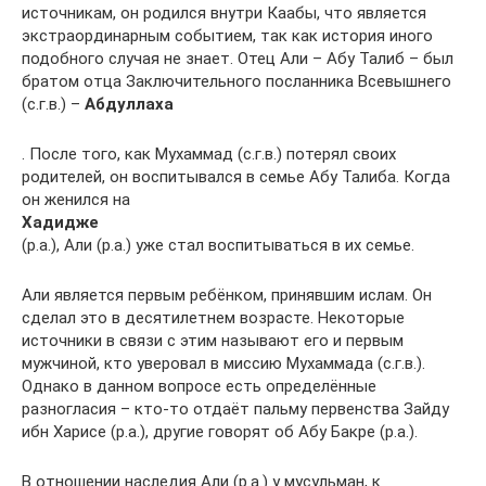
источникам, он родился внутри Каабы, что является
экстраординарным событием, так как история иного
подобного случая не знает. Отец Али – Абу Талиб – был
братом отца Заключительного посланника Всевышнего
(с.г.в.) –
Абдуллаха
. После того, как Мухаммад (с.г.в.) потерял своих
родителей, он воспитывался в семье Абу Талиба. Когда
он женился на
Хадидже
(р.а.), Али (р.а.) уже стал воспитываться в их семье.
Али является первым ребёнком, принявшим ислам. Он
сделал это в десятилетнем возрасте. Некоторые
источники в связи с этим называют его и первым
мужчиной, кто уверовал в миссию Мухаммада (с.г.в.).
Однако в данном вопросе есть определённые
разногласия – кто-то отдаёт пальму первенства Зайду
ибн Харисе (р.а.), другие говорят об Абу Бакре (р.а.).
В отношении наследия Али (р.а.) у мусульман, к