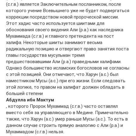
(с.г.в.) является Заключительным посланником, после
которого учение Всевышнего уже не будет подвергаться
коррекции посредством новой пророческой миссии.
Этот хадис часто используется шиитами для
обоснования своего видения Али (р.а.) как наследника
Мухаммада (с.г.в.) и главного претендента на пост
халифа. Некоторые шииты занимают весьма
радикальную позицию и отвергают право занятия поста
главы государства мусульман тремя
предшествовавшими Али (р.а.) праведными халифами.
Однако большинство исламских богословов не согласны
с этой позицией. Они отмечают, что Харун (а.с.) был
наместником Мусы (а.с.) при его жизни. Если следовать
этой логике, то правом на халифат должен обладать в
большей степени
Абдулла ибн Мактум
, которого Пророк Мухаммад (с.г.в.) часто оставлял
вместо себя за управляющего в Медине. Примечательно
также, что Харун (а.с.) умер раньше Мусы (а.с.). То есть в
данном случае строить прямую аналогию с Али (р.а.) и
Мухаммадом (с.г.в.) нельзя.