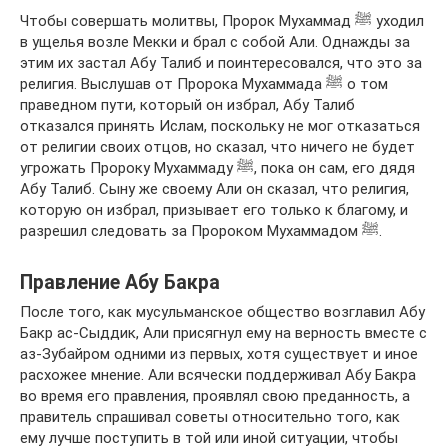
Чтобы совершать молитвы, Пророк Мухаммад ﷺ уходил
в ущелья возле Мекки и брал с собой Али. Однажды за
этим их застал Абу Талиб и поинтересовался, что это за
религия. Выслушав от Пророка Мухаммада ﷺ о том
праведном пути, который он избрал, Абу Талиб
отказался принять Ислам, поскольку не мог отказаться
от религии своих отцов, но сказал, что ничего не будет
угрожать Пророку Мухаммаду ﷺ, пока он сам, его дядя
Абу Талиб. Сыну же своему Али он сказал, что религия,
которую он избрал, призывает его только к благому, и
разрешил следовать за Пророком Мухаммадом ﷺ.
Правление Абу Бакра
После того, как мусульманское общество возглавил Абу
Бакр ас-Сыддик, Али присягнул ему на верность вместе с
аз-Зубайром одними из первых, хотя существует и иное
расхожее мнение. Али всячески поддерживал Абу Бакра
во время его правления, проявлял свою преданность, а
правитель спрашивал советы относительно того, как
ему лучше поступить в той или иной ситуации, чтобы