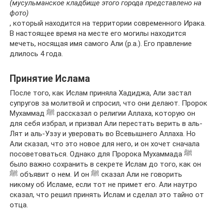
(мусульманское кладбище этого города представлено на
фото)
, который находится на территории современного Ирака.
В настоящее время на месте его могилы находится
мечеть, носящая имя самого Али (р.а.). Его правление
длилось 4 года.
Принятие Ислама
После того, как Ислам приняла Хадиджа, Али застал
супругов за молитвой и спросил, что они делают. Пророк
Мухаммад ﷺ рассказал о религии Аллаха, которую он
для себя избрал, и призвал Али перестать верить в аль-
Лят и аль-Уззу и уверовать во Всевышнего Аллаха. Но
Али сказал, что это новое для него, и он хочет сначала
посоветоваться. Однако для Пророка Мухаммада ﷺ
было важно сохранить в секрете Ислам до того, как он
ﷺ объявит о нем. И он ﷺ сказал Али не говорить
никому об Исламе, если тот не примет его. Али наутро
сказал, что решил принять Ислам и сделал это тайно от
отца.