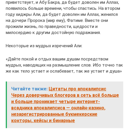
приветствует, и Абу Бакра, да будет доволен им Аллах,
появилось больше времени, чтобы спастись. На втором
году хиджры Али, да будет доволен им Аллах, женился
на дочери Пророка (мир ему), Фатиме. Вместе они
прожили жизнь, по праведности, щедрости и
милосердию к другим достойную подражания.
Некоторые из мудрых изречений Али:
«Дайте покой и отдых вашим душам посредством
мудрых, наводящих на размышление слов. Ибо точно так
же как тело устает и ослабевает, так же устает и душа»
Читайте также:
Цитаты про апокалипсис
Через доверчивых блогеров в сеть всё больше
и больше проникает четыре интернет-
всадника апокалипсиса — онлайн-казино,
незарегистрированные букмекерские
конторы, кейсы и бинарные