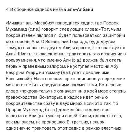
4. В сборнике хадисов имама
аль-Албани
«Мишкат аль-Масабих» приводится хадис, где Пророк
Мухаммад (с.г.в.) говорит следующие слова: «Тот, чьим
покровителем являлся я, будет пользоваться защитой и
со стороны Али. О Всевышний Господь, будь другом
тому, кто является другом Али, и врагом, кто враждует с
Али». Шииты также склонны трактовать это изречение в
пользу мнения, что именно Али (р.а.) должен был стать
первым праведным халифом, не уступая место ни Абу
Бакру, ни Умару, ни Усману (да будет доволен ими
Всевышний!). На это весьма претенциозное утверждение
можно ответить следующими аргументами. Во-первых,
слово «покровитель» не означает ни в коей мере степень
превосходства. Во-вторых, в хадисе идёт речь о
покровительстве сразу в двух мирах. Если это так, то
Пророк Мухаммад (с.г.в.) должен был поделиться
властью с Али (р.а.) уже при своей жизни, однако этого,
как мы знаем, не произошло. В-третьих, нельзя
однозначно трактовать этот хадис в рамках властных