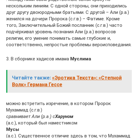
нескольким линиям. С одной стороны, они приходились
друг другу двоюродными братьями. С другой – Али (р.а.)
женился на дочери Пророка (с.г.в.) – Фатиме. Кроме
того, Заключительный Божий посланник (с.г.в.) часто
подчёркивал уровень познания Али (р.а.) вопросов
религии, его умение понимать самые глубокие и,
соответственно, непростые проблемы вероисповедания.
3. В сборнике хадисов имама
Муслима
Читайте также:
«Эротика Текста»: «Степной
Волк» Германа Гессе
можно встретить изречение, в котором Пророк
Мухаммад (с.г.в.)
сравнивает Али (р.а.) с
Харуном
(а.с.), который был наместником
Мусы
(а.с.). Существенное отличие здесь в том, что Мухаммад