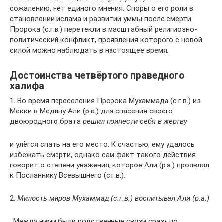
сожалению, нет единого мнения. Споры о его роли в
становлении ислама и развитии уммы после смерти
Пророка (с.г.в.) перетекли в масштабный религиозно-
политический конфликт, проявления которого с новой
силой можно наблюдать в настоящее время.
Достоинства четвёртого праведного
халифа
1. Во время переселения Пророка Мухаммада (с.г.в.) из
Мекки в Медину Али (р.а.) для спасения своего
двоюродного брата
решил принести себя в жертву
и улёгся спать на его место. К счастью, ему удалось
избежать смерти, однако сам факт такого действия
говорит о степени уважения, которое Али (р.а.) проявлял
к Посланнику Всевышнего (с.г.в.).
2.
Милость миров Мухаммад (с.г.в.) воспитывал Али (р.а.)
. Между ними были родственные связи сразу по