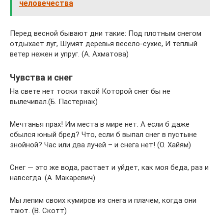
человечества
Перед весной бывают дни такие: Под плотным снегом
отдыхает луг, Шумят деревья весело-сухие, И теплый
ветер нежен и упруг. (А. Ахматова)
Чувства и снег
На свете нет тоски такой Которой снег бы не
вылечивал.(Б. Пастернак)
Мечтанья прах! Им места в мире нет. А если б даже
сбылся юный бред? Что, если б выпал снег в пустыне
знойной? Час или два лучей – и снега нет! (О. Хайям)
Снег — это же вода, растает и уйдет, как моя беда, раз и
навсегда. (А. Макаревич)
Мы лепим своих кумиров из снега и плачем, когда они
тают. (В. Скотт)