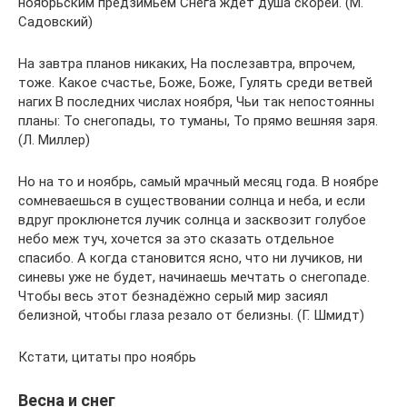
ноябрьским предзимьем Снега ждёт душа скорей. (М.
Садовский)
На завтра планов никаких, На послезавтра, впрочем,
тоже. Какое счастье, Боже, Боже, Гулять среди ветвей
нагих В последних числах ноября, Чьи так непостоянны
планы: То снегопады, то туманы, То прямо вешняя заря.
(Л. Миллер)
Но на то и ноябрь, самый мрачный месяц года. В ноябре
сомневаешься в существовании солнца и неба, и если
вдруг проклюнется лучик солнца и засквозит голубое
небо меж туч, хочется за это сказать отдельное
спасибо. А когда становится ясно, что ни лучиков, ни
синевы уже не будет, начинаешь мечтать о снегопаде.
Чтобы весь этот безнадёжно серый мир засиял
белизной, чтобы глаза резало от белизны. (Г. Шмидт)
Кстати, цитаты про ноябрь
Весна и снег