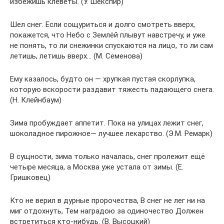
избежишь клеветы. (У. Шекспир)
Шел снег. Если сощуриться и долго смотреть вверх,
покажется, что Небо с Землёй плывут навстречу, и уже
не понять, то ли снежинки спускаются на лицо, то ли сам
летишь, летишь вверх… (М. Семенова)
Ему казалось, будто он — хрупкая пустая скорлупка,
которую вскорости раздавит тяжесть падающего снега.
(Н. Клейнбаум)
Зима пробуждает аппетит. Пока на улицах лежит снег,
шоколадное пирожное— лучшее лекарство. (Э.М. Ремарк)
В сущности, зима только началась, снег пролежит ещё
четыре месяца, а Москва уже устала от зимы. (Е.
Гришковец)
Кто не верил в дурные пророчества, В снег не лег ни на
миг отдохнуть, Тем наградою за одиночество Должен
встретиться кто-нибудь. (В. Высоцкий)