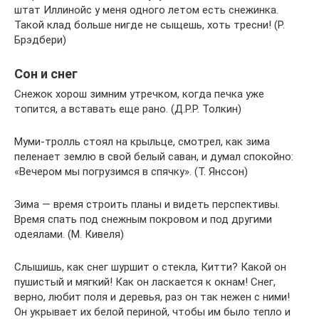
штат Иллинойс у меня одного летом есть снежинка.
Такой клад больше нигде не сыщешь, хоть тресни! (Р.
Брэдбери)
Сон и снег
Снежок хорош зимним утречком, когда печка уже
топится, а вставать еще рано. (Д.Р.Р. Толкин)
Муми-тролль стоял на крыльце, смотрел, как зима
пеленает землю в свой белый саван, и думал спокойно:
«Вечером мы погрузимся в спячку». (Т. Янссон)
Зима — время строить планы и видеть перспективы.
Время спать под снежным покровом и под другими
одеялами. (М. Кивеля)
Слышишь, как снег шуршит о стекла, Китти? Какой он
пушистый и мягкий! Как он ласкается к окнам! Снег,
верно, любит поля и деревья, раз он так нежен с ними!
Он укрывает их белой периной, чтобы им было тепло и