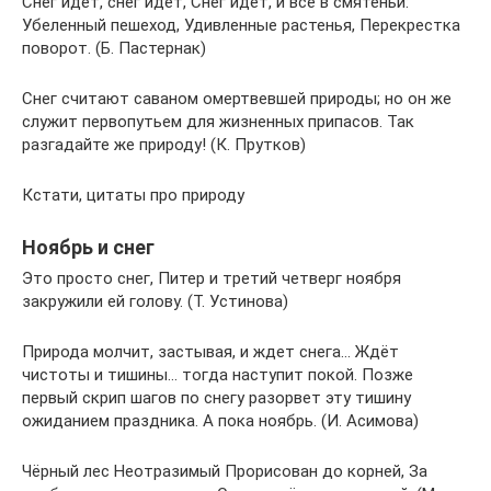
Снег идет, снег идет, Снег идет, и всё в смятеньи:
Убеленный пешеход, Удивленные растенья, Перекрестка
поворот. (Б. Пастернак)
Снег считают саваном омертвевшей природы; но он же
служит первопутьем для жизненных припасов. Так
разгадайте же природу! (К. Прутков)
Кстати, цитаты про природу
Ноябрь и снег
Это просто снег, Питер и третий четверг ноября
закружили ей голову. (Т. Устинова)
Природа молчит, застывая, и ждет снега… Ждёт
чистоты и тишины… тогда наступит покой. Позже
первый скрип шагов по снегу разорвет эту тишину
ожиданием праздника. А пока ноябрь. (И. Асимова)
Чёрный лес Неотразимый Прорисован до корней, За