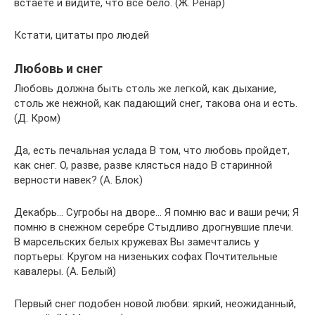
встаёте и видите, что всё бело. (Ж. Ренар)
Кстати, цитаты про людей
Любовь и снег
Любовь должна быть столь же легкой, как дыхание,
столь же нежной, как падающий снег, такова она и есть.
(Д. Кром)
Да, есть печальная услада В том, что любовь пройдет,
как снег. О, разве, разве клясться надо В старинной
верности навек? (А. Блок)
Декабрь… Сугробы на дворе… Я помню вас и ваши речи; Я
помню в снежном серебре Стыдливо дрогнувшие плечи.
В марсельских белых кружевах Вы замечтались у
портьеры: Кругом на низеньких софах Почтительные
кавалеры. (А. Белый)
Первый снег подобен новой любви: яркий, неожиданный,