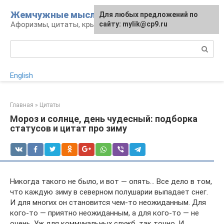
Перейти
Жемчужные мысли
Для любых предложений по
к
Афоризмы, цитаты, крылатые фразы
сайту: mylik@cp9.ru
контенту
Поиск:
English
Главная
»
Цитаты
Мороз и солнце, день чудесный: подборка
статусов и цитат про зиму
Никогда такого не было, и вот ― опять… Все дело в том,
что каждую зиму в северном полушарии выпадает снег.
И для многих он становится чем-то неожиданным. Для
кого-то ― приятно неожиданным, а для кого-то ― не
очень. Уж для коммунальных служб, так точно. И,