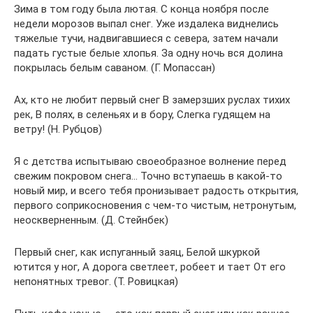
Зима в том году была лютая. С конца ноября после
недели морозов выпал снег. Уже издалека виднелись
тяжелые тучи, надвигавшиеся с севера, затем начали
падать густые белые хлопья. За одну ночь вся долина
покрылась белым саваном. (Г. Мопассан)
Ах, кто не любит первый снег В замерзших руслах тихих
рек, В полях, в селеньях и в бору, Слегка гудящем на
ветру! (Н. Рубцов)
Я с детства испытываю своеобразное волнение перед
свежим покровом снега… Точно вступаешь в какой-то
новый мир, и всего тебя пронизывает радость открытия,
первого соприкосновения с чем-то чистым, нетронутым,
неоскверненным. (Д. Стейнбек)
Первый снег, как испуганный заяц, Белой шкуркой
ютится у ног, А дорога светлеет, робеет и тает От его
непонятных тревог. (Т. Ровицкая)