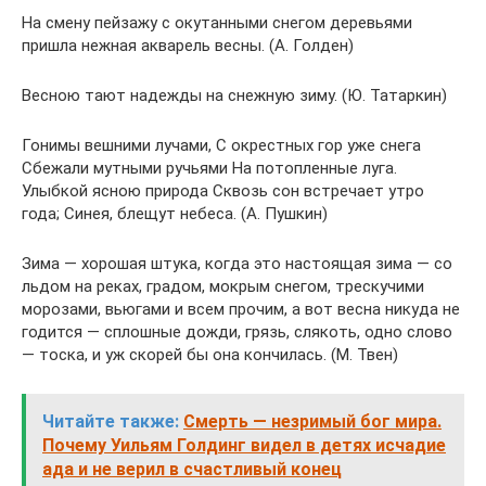
На смену пейзажу с окутанными снегом деревьями
пришла нежная акварель весны. (А. Голден)
Весною тают надежды на снежную зиму. (Ю. Татаркин)
Гонимы вешними лучами, С окрестных гор уже снега
Сбежали мутными ручьями На потопленные луга.
Улыбкой ясною природа Сквозь сон встречает утро
года; Синея, блещут небеса. (А. Пушкин)
Зима — хорошая штука, когда это настоящая зима — со
льдом на реках, градом, мокрым снегом, трескучими
морозами, вьюгами и всем прочим, а вот весна никуда не
годится — сплошные дожди, грязь, слякоть, одно слово
— тоска, и уж скорей бы она кончилась. (М. Твен)
Читайте также:
Смерть — незримый бог мира.
Почему Уильям Голдинг видел в детях исчадие
ада и не верил в счастливый конец