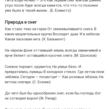
Пить кофе ночью — это как первый снег или как раннее
утро после бури: всегда кажется, что что-то похожее
уже было в твоей жизни… (Б. Ёсимото)
Природа и снег
Как стало тихо на горах От свежевыпавшего снега. В
каких медлительных кругах Восходит дым. И в небесах
Какая ласковая нега. (К. Бальмонт)
На чёрном фоне оттаявшей земли, всегда заманчивей и
ярче белеет оставшийся кусочек снега. (М. Шолохов)
Снежок порхает, кружится, На улице бело. И
превратились лужицы В холодное стекло. Где летом пели
зяблики, Сегодня — посмотри! — Как розовые яблоки, На
ветках снегири. (С. Есенин)
До чего был бы однообразен снег, если бы господь бог
не сотворил ворон! (Ж. Ренар)