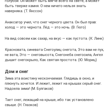
голубой. Он может быть мягче всего на свете, а может
быть тверже камня. О нем ничего нельзя знать
наверняка. (Т. Янссон)
Анаксагор учил, что снег черного цвета. Он был прав:
холод — это чернота. Лёд — это ночь. (В. Гюго)
На вид совсем как сахар, на вкус — как пустота. (К. Линк)
Красновата, синевата Снегоулиц снегота, Это вам не пух,
не вата, Это — снеговысота, Снегонеба снегосила, Ангел
дышит снегокрыло, Как святая простота. (Ю. Мориц)
Дом и снег
Зима эта воистину нескончаемая. Глядишь в окно, и
плюнуть хочется. И лежит, лежит на крышах серый снег.
Надоела зима! (М. Булгаков)
Тает снег, лежащий на крыше, ибо так установлено
свыше. (Н. Глазков)