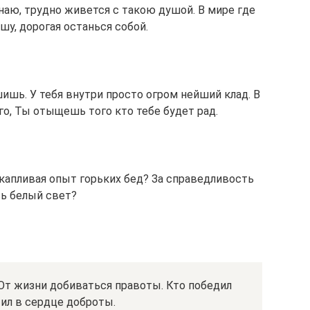
Знаю, трудно живется с такою душой. В мире где
ошу, дорогая останься собой.
шишь. У тебя внутри просто огром нейший клад. В
о, Ты отыщешь того кто тебе будет рад.
акапливая опыт горьких бед? За справедливость
сь белый свет?
 От жизни добиваться правоты. Кто победил
атил в сердце доброты.