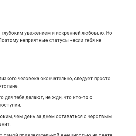
 с глубоким уважением и искренней любовью. Но
 Поэтому неприятные статусы «если тебя не
лизкого человека окончательно, следует просто
утствие.
то для тебя делают, не жди, что кто-то с
поступки.
ким, чем день за днем оставаться с черствым
енит.
ет самой привлекательной внешностью на свете,