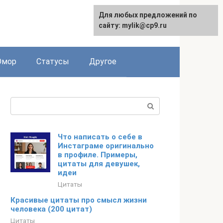
Для любых предложений по
English
сайту: mylik@cp9.ru
мор
Статусы
Другое
Поиск:
Что написать о себе в
Инстаграме оригинально
в профиле. Примеры,
цитаты для девушек,
идеи
Цитаты
Красивые цитаты про смысл жизни
человека (200 цитат)
Цитаты