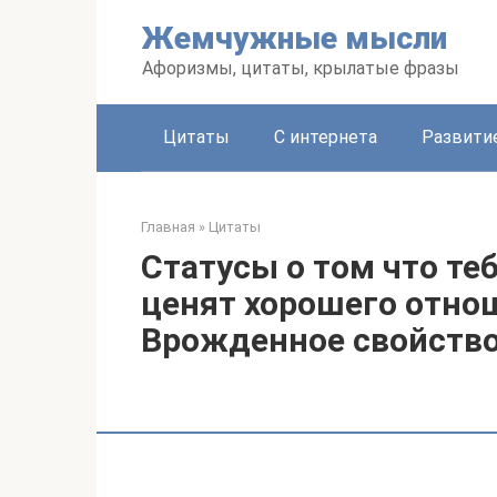
Перейти
Жемчужные мысли
к
контенту
Афоризмы, цитаты, крылатые фразы
Цитаты
С интернета
Развити
Главная
»
Цитаты
Статусы о том что те
ценят хорошего отно
Врожденное свойств