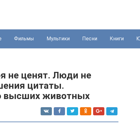
е
Фильмы
Мультики
Песни
Книги
Ю
бя не ценят. Люди не
шения цитаты.
о высших животных