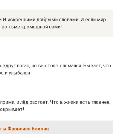
ой И искренними добрыми словами. И если мир
ь во тьме кромешной сами!
вдруг погас, не выстоял, сломался. Бывает, что
ро и улыбался
прими, и лёд растает. Что в жизни есть главнее,
 покрывает!
ты Фрэнсиса Бэкона