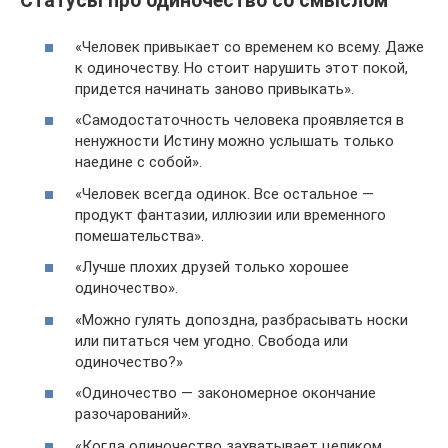
Статусы про одиночество со смыслом
«Человек привыкает со временем ко всему. Даже
к одиночеству. Но стоит нарушить этот покой,
придется начинать заново привыкать».
«Самодостаточность человека проявляется в
ненужности Истину можно услышать только
наедине с собой».
«Человек всегда одинок. Все остальное —
продукт фантазии, иллюзии или временного
помешательства».
«Лучше плохих друзей только хорошее
одиночество».
«Можно гулять допоздна, разбрасывать носки
или питаться чем угодно. Свобода или
одиночество?»
«Одиночество — закономерное окончание
разочарований».
«Когда одиночество захватывает целиком