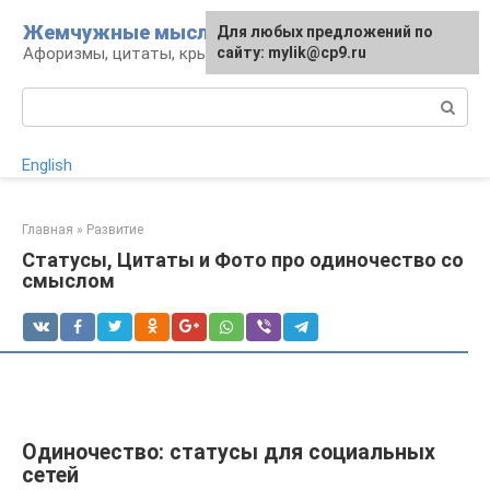
Перейти
Жемчужные мысли
Для любых предложений по
к
Афоризмы, цитаты, крылатые фразы
сайту: mylik@cp9.ru
контенту
Поиск:
English
Главная
»
Развитие
Статусы, Цитаты и Фото про одиночество со
смыслом
Одиночество: статусы для социальных
сетей